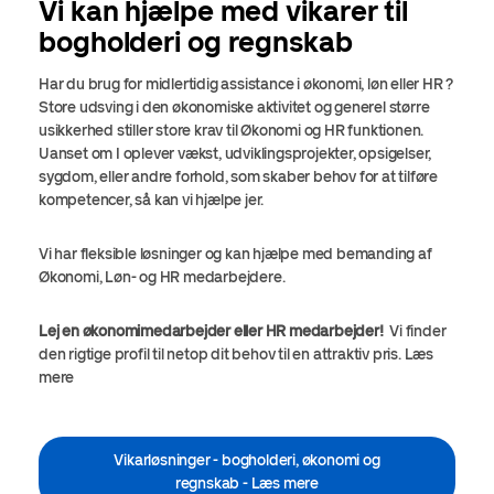
Vi kan hjælpe med vikarer til
bogholderi og regnskab
Har du brug for midlertidig assistance i økonomi, løn eller HR ?
Store udsving i den økonomiske aktivitet og generel større
usikkerhed stiller store krav til Økonomi og HR funktionen.
Uanset om I oplever vækst, udviklingsprojekter, opsigelser,
sygdom, eller andre forhold, som skaber behov for at tilføre
kompetencer, så kan vi hjælpe jer.
Vi har fleksible løsninger og kan hjælpe med bemanding af
Økonomi, Løn- og HR medarbejdere.
Lej en økonomimedarbejder eller HR medarbejder!
Vi finder
den rigtige profil til netop dit behov til en attraktiv pris. Læs
mere
Vikarløsninger - bogholderi, økonomi og
regnskab - Læs mere