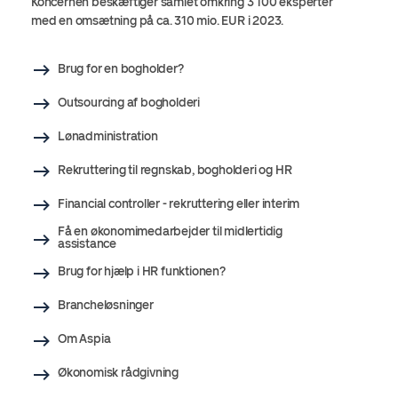
Koncernen beskæftiger samlet omkring 3 100 eksperter
med en omsætning på ca. 310 mio. EUR i 2023.
Brug for en bogholder?
Outsourcing af bogholderi
Lønadministration
Rekruttering til regnskab, bogholderi og HR
Financial controller - rekruttering eller interim
Få en økonomimedarbejder til midlertidig
assistance
Brug for hjælp i HR funktionen?
Brancheløsninger
Om Aspia
Økonomisk rådgivning