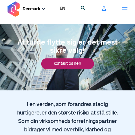
Gå
EN
Søg
Denmark
til
hovedindhold
At turde flytte sig er det mest
sikre valg!
Kontakt os her!
I en verden, som forandres stadig
hurtigere, er den største risiko at stå stille.
Som din virksomheds forretningspartner
bidrager vi med overblik, klarhed og