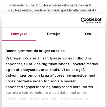
Hvad enten du har brug for en regnskabsmedarbejder til
debitor/kreditor, bredere regnskabsprofiler eller specialist /
lederroller til økonomistyring eller løn, finder vi hurtigt den
optimale løsning til din virksomhed.
Gennem vores konstant opdaterede kandidatdatabase og
Samtykke
Detaljer
Om
via S
earch & Selection
finder vi hurtigt kompetent personale
til din virksomhed, også når opgaverne melder sig akut.
Denne hjemmeside bruger cookies
Vi bruger cookies til at tilpasse vores indhold og
Rekruttering af økonomi,
annoncer, til at vise dig funktioner til sociale medier
regnskabsmedarbejdere og lønmedarbejdere -
og til at analysere vores trafik. Vi deler også
Læs mere
oplysninger om din brug af vores hjemmeside med
vores partnere inden for sociale medier,
annonceringspartnere og analysepartnere. Vores
partnere kan kombinere disse data med andre
oplysninger, du har givet dem, eller som de har
indsamlet fra din brug af deres tjenester.