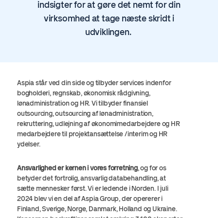
indsigter for at gøre det nemt for din
virksomhed at tage næste skridt i
udviklingen.
Aspia står ved din side og tilbyder services indenfor
bogholderi, regnskab, økonomisk rådgivning,
lønadministration og HR. Vi tilbyder finansiel
outsourcing, outsourcing af lønadministration,
rekruttering, udlejning af økonomimedarbejdere og HR
medarbejdere til projektansættelse /interim og HR
ydelser.
Ansvarlighed er kernen i vores forretning
, og for os
betyder det fortrolig, ansvarlig databehandling, at
sætte mennesker først. Vi er ledende i Norden. I juli
2024 blev vi en del af
Aspia
Group, der opererer i
Finland, Sverige, Norge, Danmark, Holland og Ukraine.