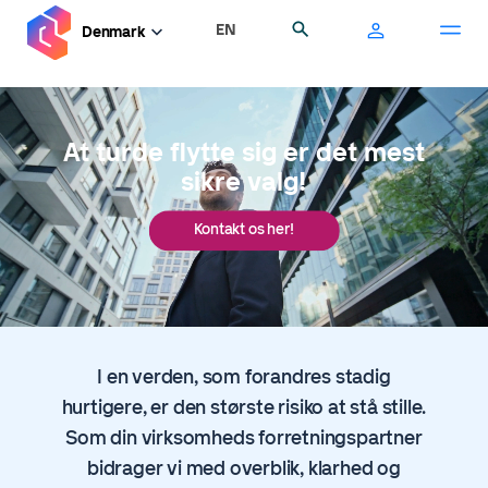
Gå
EN
Søg
Denmark
til
hovedindhold
At turde flytte sig er det mest
sikre valg!
Kontakt os her!
I en verden, som forandres stadig
hurtigere, er den største risiko at stå stille.
Som din virksomheds forretningspartner
bidrager vi med overblik, klarhed og