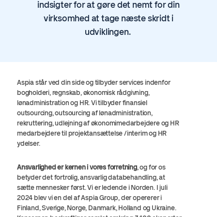
indsigter for at gøre det nemt for din
virksomhed at tage næste skridt i
udviklingen.
Aspia står ved din side og tilbyder services indenfor
bogholderi, regnskab, økonomisk rådgivning,
lønadministration og HR. Vi tilbyder finansiel
outsourcing, outsourcing af lønadministration,
rekruttering, udlejning af økonomimedarbejdere og HR
medarbejdere til projektansættelse /interim og HR
ydelser.
Ansvarlighed er kernen i vores forretning
, og for os
betyder det fortrolig, ansvarlig databehandling, at
sætte mennesker først. Vi er ledende i Norden. I juli
2024 blev vi en del af
Aspia
Group, der opererer i
Finland, Sverige, Norge, Danmark, Holland og Ukraine.