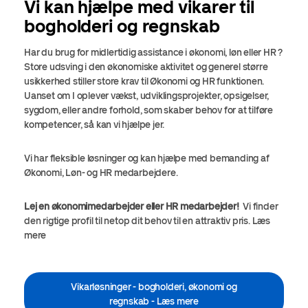
Vi kan hjælpe med vikarer til
bogholderi og regnskab
Har du brug for midlertidig assistance i økonomi, løn eller HR ?
Store udsving i den økonomiske aktivitet og generel større
usikkerhed stiller store krav til Økonomi og HR funktionen.
Uanset om I oplever vækst, udviklingsprojekter, opsigelser,
sygdom, eller andre forhold, som skaber behov for at tilføre
kompetencer, så kan vi hjælpe jer.
Vi har fleksible løsninger og kan hjælpe med bemanding af
Økonomi, Løn- og HR medarbejdere.
Lej en økonomimedarbejder eller HR medarbejder!
Vi finder
den rigtige profil til netop dit behov til en attraktiv pris. Læs
mere
Vikarløsninger - bogholderi, økonomi og
regnskab - Læs mere