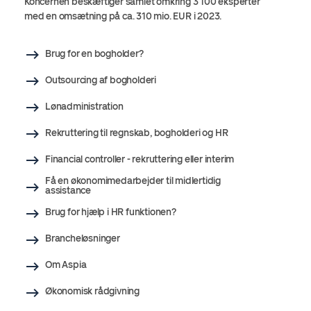
Koncernen beskæftiger samlet omkring 3 100 eksperter
med en omsætning på ca. 310 mio. EUR i 2023.
Brug for en bogholder?
Outsourcing af bogholderi
Lønadministration
Rekruttering til regnskab, bogholderi og HR
Financial controller - rekruttering eller interim
Få en økonomimedarbejder til midlertidig
assistance
Brug for hjælp i HR funktionen?
Brancheløsninger
Om Aspia
Økonomisk rådgivning