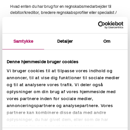
Hvad enten du har brug for en regnskabsmedarbejder til
debitor/kreditor, bredere regnskabsprofiler eller specialist /
lederroller til økonomistyring eller løn, finder vi hurtigt den
optimale løsning til din virksomhed.
Gennem vores konstant opdaterede kandidatdatabase og
Samtykke
Detaljer
Om
via S
earch & Selection
finder vi hurtigt kompetent personale
til din virksomhed, også når opgaverne melder sig akut.
Denne hjemmeside bruger cookies
Vi bruger cookies til at tilpasse vores indhold og
Rekruttering af økonomi,
annoncer, til at vise dig funktioner til sociale medier
regnskabsmedarbejdere og lønmedarbejdere -
og til at analysere vores trafik. Vi deler også
Læs mere
oplysninger om din brug af vores hjemmeside med
vores partnere inden for sociale medier,
annonceringspartnere og analysepartnere. Vores
partnere kan kombinere disse data med andre
oplysninger, du har givet dem, eller som de har
indsamlet fra din brug af deres tjenester.