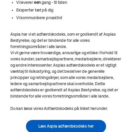
Vi leverer
een
gang - til tiden
Eksperter tæt på dig
Vi kommunikere proaktivt
Aspia har vi et adfærdskodeks, som er godkendt af Aspias
Bestyrelse, og det er bindende for alle vores
forretningsområder i alle lande.
Vi vil gerne være troværdige, ansvarlige og etiske i forhold til
vores kunder, samarbejdspartnere, medarbejdere, direktører
og andre interessenter. Aspias adfærdskodeks er et vigtigt
værktøj til risikostyring, og det beskriver de generelle
principper og retningslinjer, som alle vores medarbejdere,
ledere og samarbejdspartnere skal overholde. Dette
adfærdskodeks er godkendt af Aspias Bestyrelse, og det er
bindende for alle vores forretningsområder i alle lande.
Du kan læse vores Adfærdskodeks på linket herunder.
Læs Aspia adfærdskodeks her