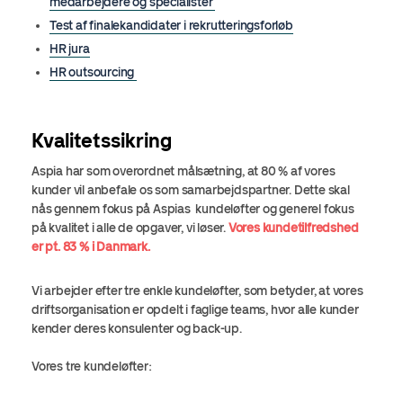
medarbejdere og specialister
Test af finalekandidater i rekrutteringsforløb
HR jura
HR outsourcing
Kvalitetssikring
Aspia har som overordnet målsætning, at 80 % af vores
kunder vil anbefale os som samarbejdspartner. Dette skal
nås gennem fokus på Aspias kundeløfter og generel fokus
på kvalitet i alle de opgaver, vi løser.
Vores kundetilfredshed
er pt. 83 % i Danmark.
Vi arbejder efter tre enkle kundeløfter, som betyder, at vores
driftsorganisation er opdelt i faglige teams, hvor alle kunder
kender deres konsulenter og back-up.
Vores tre kundeløfter: