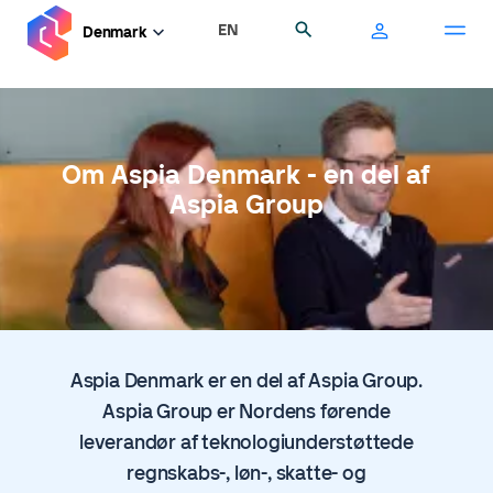
Gå
EN
Søg
Denmark
til
hovedindhold
Om Aspia Denmark - en del af
Aspia Group
Aspia Denmark er en del af Aspia Group.
Aspia Group er Nordens førende
leverandør af teknologiunderstøttede
regnskabs-, løn-, skatte- og