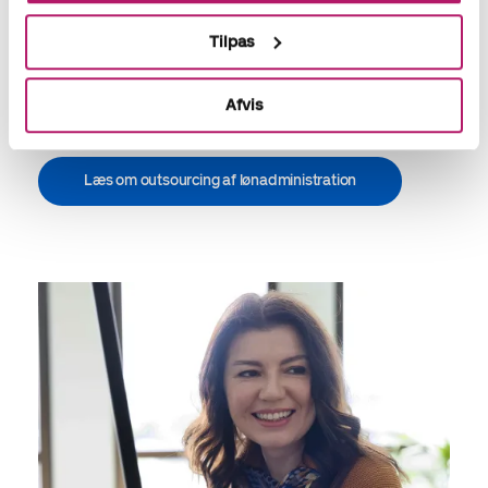
Vores kompetente lønkonsulenter kender alle relevante
Tilpas
hjørner af lovgivningen og har et omfattende kendskab til
reglerne, selv de mest avancererede overenskomster og
offentlige institutioner.
Afvis
Læs om outsourcing af lønadministration