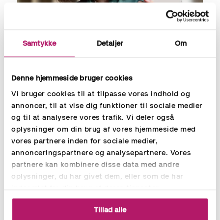
Samtykke
Detaljer
Om
Denne hjemmeside bruger cookies
Vi bruger cookies til at tilpasse vores indhold og
annoncer, til at vise dig funktioner til sociale medier
Outsourcing af
og til at analysere vores trafik. Vi deler også
oplysninger om din brug af vores hjemmeside med
lønadministration
vores partnere inden for sociale medier,
Aspia er eksperter i løn og Nordens førende lønpartner. Vores
annonceringspartnere og analysepartnere. Vores
kunder repræsenterer et bredt udsnit af danske og
partnere kan kombinere disse data med andre
internationale virksomheder. Fra helt små virksomheder til
oplysninger, du har givet dem, eller som de har
store virksomheder. Med automatiserede processer og
indsamlet fra din brug af deres tjenester.
dygtige lønkonsulenter leverer vi robust, effektiv og skalerbar
lønadministration til din virksomhed, herunder lønbogholderi,
Tillad alle
lønbehandling og lønrapportering.