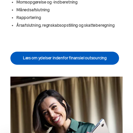
Momsopgørelse og -indberetning
Månedsafslutning
Rapportering
Årsafslutning, regnskabsopstilling og skatteberegning
Læs om ydelser indenfor finansiel outsourcing