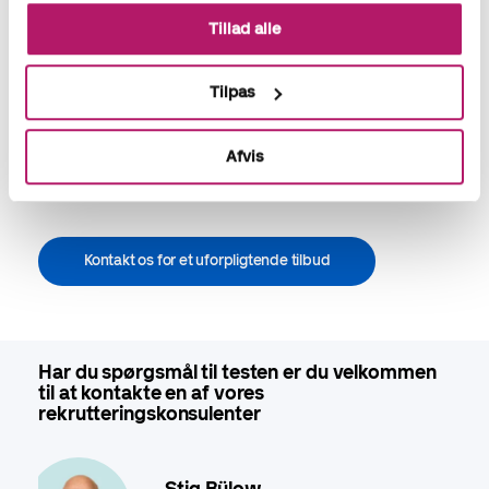
Tillad alle
Ved test af minimum 3 kandidater, tilbyder vi at udføre en
personlighedstest på den ansættende leder uden ekstra
beregning. Det giver ofte god mening at matche lederens og
Tilpas
kandidaternes profiler inden den endelige udvælgelse.
Afvis
Kontakt os i dag, og lad os få en uforpligtende snak om jeres
behov for en second opinion.
Kontakt os for et uforpligtende tilbud
Har du spørgsmål til testen er du velkommen
til at kontakte en af vores
rekrutteringskonsulenter
Stig Bülow