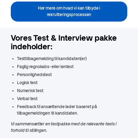
Hør mere om hvad vi kan tilbyde i
rekrutteringsprocessen
Vores Test & Interview pakke
indeholder:
Testtilbagemelding til kandidaten(er)
Faglig regnskabs- eller løntest
Personlighedstest
Logisk test
Numerisk test
Verbal test
Feedback til ansættende leder baseret på
tilbagemeldingen til kandidaten.
Vi sammensætter en testpakke med de relevante tests i
forhold til stillingen.