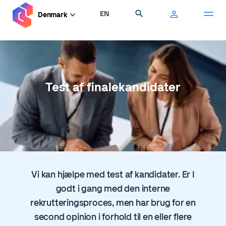
Gå
EN
Søg
Denmark
til
hovedindhold
Test af finalekandidater
Vi kan hjælpe med test af kandidater. Er I
godt i gang med den interne
rekrutteringsproces, men har brug for en
second opinion i forhold til en eller flere