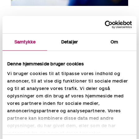
Professionel tilbagemelding på
finalekandidater
Uanset om I skal bruge en ny leder eller specialist, kan det
Samtykke
Detaljer
Om
være værdifuldt at få en second opinion. Vi har erfaring med
alle stillinger inden for økonomifunktionen og har gennemført
en lang række succesfulde match mellem virksomhed og
Denne hjemmeside bruger cookies
kandidat.
Vi bruger cookies til at tilpasse vores indhold og
annoncer, til at vise dig funktioner til sociale medier
Vi giver en samlet vurdering af kandidatfeltet baseret på
tests og interview sammenholdt med den ønskede
og til at analysere vores trafik. Vi deler også
kandidatprofil til jobbet. Det vil give en ekstra ballast i forhold
oplysninger om din brug af vores hjemmeside med
til at træffe det rette valg og undgå dyre fejlrekrutteringer.
vores partnere inden for sociale medier,
annonceringspartnere og analysepartnere. Vores
Fast pris pr. kandidat
partnere kan kombinere disse data med andre
oplysninger, du har givet dem, eller som de har
Vi tilbyder en fast pris på
kr. 7.500,- pr. kandidat
for vores Test
indsamlet fra din brug af deres tjenester.
& Interview pakke.