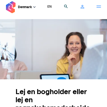
Gå
EN
Søg
Denmark
til
hovedindhold
Lej en bogholder eller
lej en