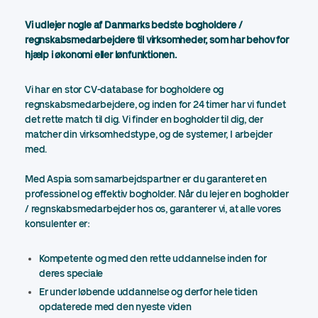
Vi udlejer nogle af Danmarks bedste bogholdere /
regnskabsmedarbejdere til virksomheder, som har behov for
hjælp i økonomi eller lønfunktionen.
Vi har en stor CV-database for bogholdere og
regnskabsmedarbejdere, og inden for 24 timer har vi fundet
det rette match til dig. Vi finder en bogholder til dig, der
matcher din virksomhedstype, og de systemer, I arbejder
med.
Med Aspia som samarbejdspartner er du garanteret en
professionel og effektiv bogholder. Når du lejer en bogholder
/ regnskabsmedarbejder hos os, garanterer vi, at alle vores
konsulenter er:
Kompetente og med den rette uddannelse inden for
deres speciale
Er under løbende uddannelse og derfor hele tiden
opdaterede med den nyeste viden