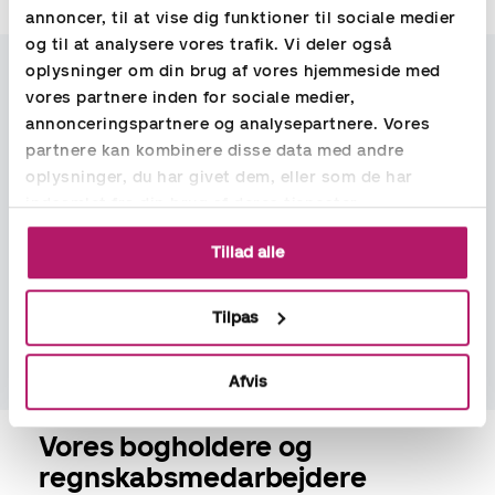
annoncer, til at vise dig funktioner til sociale medier
og til at analysere vores trafik. Vi deler også
oplysninger om din brug af vores hjemmeside med
vores partnere inden for sociale medier,
annonceringspartnere og analysepartnere. Vores
partnere kan kombinere disse data med andre
oplysninger, du har givet dem, eller som de har
indsamlet fra din brug af deres tjenester.
Se udvalgte virksomheder, der har valgt at leje
Tillad alle
en økonomimedarbejder hos Aspia
Tilpas
Afvis
Vores bogholdere og
regnskabsmedarbejdere