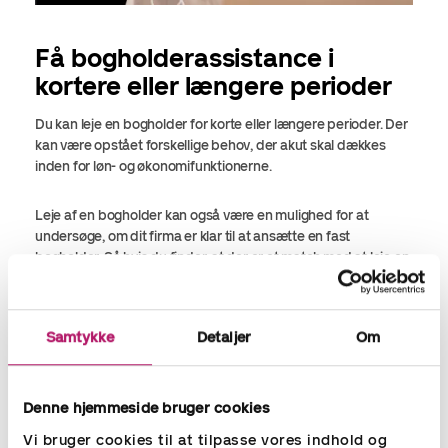
Få bogholderassistance i
kortere eller længere perioder
Du kan leje en bogholder for korte eller længere perioder. Der
kan være opstået forskellige behov, der akut skal dækkes
inden for løn- og økonomifunktionerne.
Leje af en bogholder kan også være en mulighed for at
undersøge, om dit firma er klar til at ansætte en fast
bogholder. Så hvis du finder, at der er et match med at leje en
bogholder, kan det være trinnet videre til at fastansætte.
I forbindelse med implementering af nye systemer kan der
Samtykke
Detaljer
Om
også midlertidigt være behov for at tilføre ekstra ressourcer
og her kan muligheden for at leje en bogholder give de ekstra
ressourcer, så man kan komme i mål med det hele.
Denne hjemmeside bruger cookies
Vi bruger cookies til at tilpasse vores indhold og