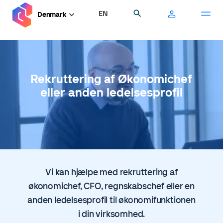
Gå
EN
Søg
Denmark
til
hovedindhold
Rekruttering af Økonomichef
eller anden ledelsesprofil
Vi kan hjælpe med rekruttering af
økonomichef, CFO, regnskabschef eller en
anden ledelsesprofil til økonomifunktionen
i din virksomhed.