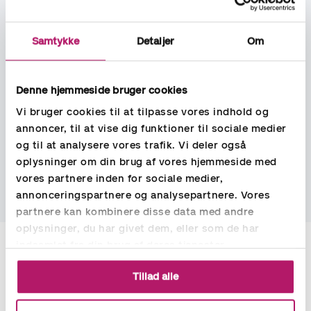
Lederroller i
Økonomifunktionen -
Samtykke
Detaljer
Om
eksempler på opgaver Aspia
har løst
Denne hjemmeside bruger cookies
Vi bruger cookies til at tilpasse vores indhold og
annoncer, til at vise dig funktioner til sociale medier
og til at analysere vores trafik. Vi deler også
oplysninger om din brug af vores hjemmeside med
vores partnere inden for sociale medier,
annonceringspartnere og analysepartnere. Vores
partnere kan kombinere disse data med andre
oplysninger, du har givet dem, eller som de har
Har du spørgsmål til vores
indsamlet fra din brug af deres tjenester.
rekrutteringsproces er du
Tillad alle
velkommen til at kontakte en af
vores konsulenter