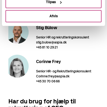
Tilpas
Afvis
Stig Bülow
Senior HR og rekrutteringskonsulent
stig.bulow@aspia.dk
+45 81 10 29 21
Corinne Frey
Senior HR- og Rekrutteringskonsulent
Corinne.frey@aspia.dk
+45 30 70 06 66
Har du brug for hjælp til