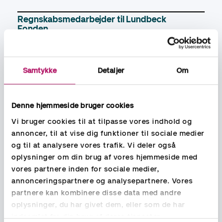
Regnskabsmedarbejder til Lundbeck
Fonden
Controller til Selected Group A/S
Samtykke
Detaljer
Om
HR Business Partner til Selected Group A/S
Denne hjemmeside bruger cookies
Financial Controller til VisitDenmark
Vi bruger cookies til at tilpasse vores indhold og
annoncer, til at vise dig funktioner til sociale medier
Junior Controller til Søderberg & Partners
og til at analysere vores trafik. Vi deler også
oplysninger om din brug af vores hjemmeside med
Finance Business Partner til Compass Group
vores partnere inden for sociale medier,
annonceringspartnere og analysepartnere. Vores
Lønspecialist til
Moove Group A/S
partnere kan kombinere disse data med andre
oplysninger, du har givet dem, eller som de har
indsamlet fra din brug af deres tjenester.
HFM Specialist til Compass Group