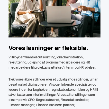
Vores løsninger er fleksible.
Vi tilbyder finansiel outsourcing, lønadministration,
rekruttering, udlejning af økonomimedarbejdere og HR
medarbejdere til projektansættelse /interim og HR ydelser.
Tjek vores åbne stillinger eller et udvalg af de stillinger, vi har
besat og lad dig inspirere! Vi søger løbende specialister og
ledere inden for bogholderi, regnskab, økonomi, løn og HR til
såvel faste som interim stillinger. Vi besætter stillinger som
eksempelvis CFO, Regnskabschef, Financial controller,
Finance manager, Finance Business partner,