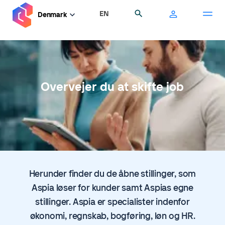
Gå
EN
Søg
Denmark
til
hovedindhold
Overvejer du at skifte job
Herunder finder du de åbne stillinger, som
Aspia løser for kunder samt Aspias egne
stillinger. Aspia er specialister indenfor
økonomi, regnskab, bogføring, løn og HR.