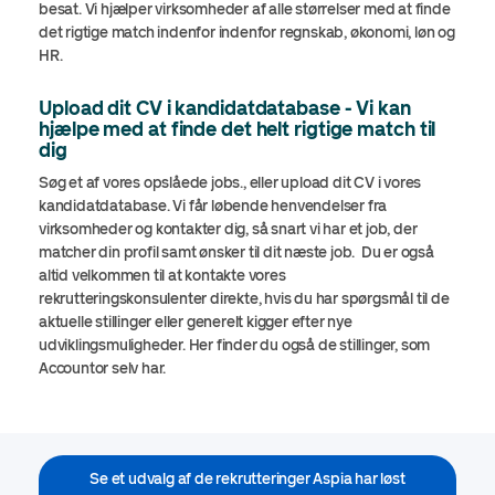
besat. Vi hjælper virksomheder af alle størrelser med at finde
det rigtige match indenfor indenfor regnskab, økonomi, løn og
HR.
Upload dit CV i kandidatdatabase - Vi kan
hjælpe med at finde det helt rigtige match til
dig
Søg et af vores opslåede jobs., eller upload dit CV i vores
kandidatdatabase. Vi får løbende henvendelser fra
virksomheder og kontakter dig, så snart vi har et job, der
matcher din profil samt ønsker til dit næste job. Du er også
altid velkommen til at kontakte vores
rekrutteringskonsulenter direkte, hvis du har spørgsmål til de
aktuelle stillinger eller generelt kigger efter nye
udviklingsmuligheder. Her finder du også de stillinger, som
Accountor selv har.
Se et udvalg af de rekrutteringer Aspia har løst