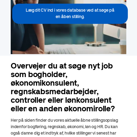
Læg dit CV ind i vores database ved at søge på
en åben stilling.
Overvejer du at søge nyt job
som bogholder,
økonomikonsulent,
regnskabsmedarbejder,
controller eller lønkonsulent
eller en anden økonomirolle?
Her på siden finder du vores aktuelle åbne stillingsopslag
indenfor bogføring, regnskab, økonomi, løn og HR. Du kan
også danne dig et indtryk af, hvilke stillinger vi senest har