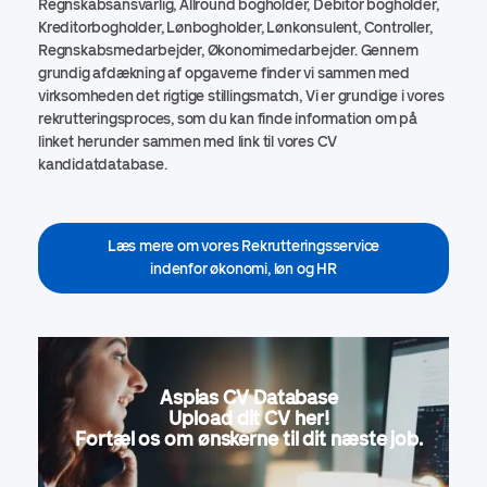
Regnskabsansvarlig, Allround bogholder, Debitor bogholder,
Kreditorbogholder, Lønbogholder, Lønkonsulent, Controller,
Regnskabsmedarbejder, Økonomimedarbejder. Gennem
grundig afdækning af opgaverne finder vi sammen med
virksomheden det rigtige stillingsmatch, Vi er grundige i vores
rekrutteringsproces, som du kan finde information om på
linket herunder sammen med link til vores CV
kandidatdatabase.
Læs mere om vores Rekrutteringsservice
indenfor økonomi, løn og HR
Aspias CV Database
Upload dit CV her!
Fortæl os om ønskerne til dit næste job.