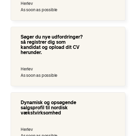
Herlev
As soon as possible
Søger du nye udfordringer? så registrer dig som kandidat og
opload dit CV herun…
Søger du nye udfordringer?
så registrer dig som
kandidat og opload dit CV
herunder.
Herlev
As soon as possible
Dynamisk og opsøgende salgsprofil til nordisk
vækstvirksomhed
Dynamisk og opsøgende
salgsprofil til nordisk
vækstvirksomhed
Herlev
As soon as possible