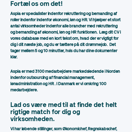
Fortæl os om det!
Aspia er specialister indenfor rekruttering og bemanding af
roller indenfor indenfor økonomi, løn og HR. Vi hjælper et stort
antal virksomheder indenfor alle brancher med rekruttering
og bemanding af økonomi, løn og HR funktionen. Læg dit CV i
vores database med en kort tekst om, hvad der er vigtigt for
dig i dit næste job, og du er tættere på dit drømmejob. Det
tager mellem 5 og 10 minutter, hvis du har dine dokumenter
klar.
Aspia er med 3100 medarbejdere markedsledende i Norden
indenfor outsourcing af financial management,
lønadministration og HR . I Danmark er vi omkring 100
medarbejdere.
Lad os være med til at finde det helt
rigtige match for dig og
virksomheden.
Vi har løbende stillinger, som Økonomichef, Regnskabschef,