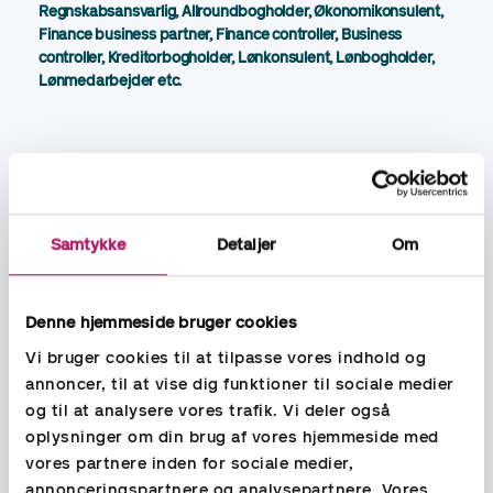
Regnskabsansvarlig, Allroundbogholder, Økonomikonsulent,
Finance business partner, Finance controller, Business
controller, Kreditorbogholder, Lønkonsulent, Lønbogholder,
Lønmedarbejder etc.
Registrer dig i vores database! Fortæl os om
dine ønsker til dit næste job!
Samtykke
Detaljer
Om
Har du spørgsmål til konkrete stillinger eller til Aspias service
indenfor rekruttering og bemanding, er du altid velkommen til
Denne hjemmeside bruger cookies
at kontakte vores rekrutteringskonsulenter. De har mange års
Vi bruger cookies til at tilpasse vores indhold og
erfaring med rekruttering indenfor økonomi, løn og HR og
annoncer, til at vise dig funktioner til sociale medier
hjælper dig gerne med afklaringer i forhold til din næste
og til at analysere vores trafik. Vi deler også
stilling indenfor økonomi, løn eller HR.
oplysninger om din brug af vores hjemmeside med
vores partnere inden for sociale medier,
annonceringspartnere og analysepartnere. Vores