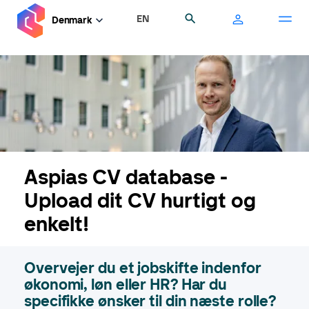
Gå
EN
Søg
Denmark
til
hovedindhold
Aspias CV database -
Upload dit CV hurtigt og
enkelt!
Overvejer du et jobskifte indenfor
økonomi, løn eller HR? Har du
specifikke ønsker til din næste rolle?