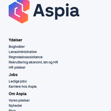
Ydelser
Bogholder
Lønadministration
Regnskabsassistance
Rekruttering økonomi, løn og HR
HR ydelser
Jobs
Ledige jobs
Karriere hos Aspia
Om Aspia
Vores ydelser
Nyheder
Blog