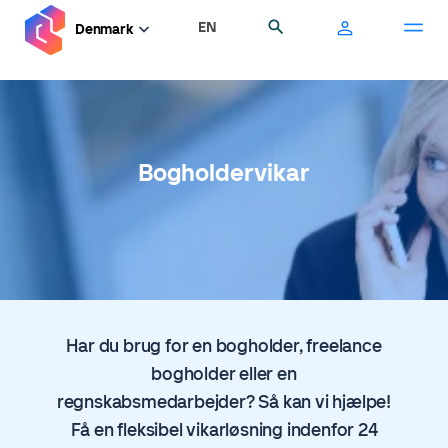
Gå
EN
Søg
Denmark
til
hovedindhold
Bogholdervikar
Har du brug for en bogholder, freelance
bogholder eller en
regnskabsmedarbejder? Så kan vi hjælpe!
Få en fleksibel vikarløsning indenfor 24