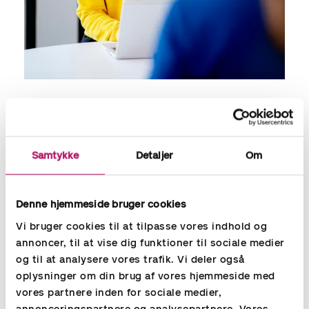
Du får en bogholdervikar, der passer
til din virksomhed
Vores store bagland sikrer, at hvis din vikar oplever en faglig
Samtykke
Detaljer
Om
udfordring, vil der altid være en kollega hos Aspia, som kan
vejlede og assistere. Når vi matcher en bogholder /
økonomimedarbejder med din virksomhed, vil den
Denne hjemmeside bruger cookies
pågældende vikar kunne træde til øjeblikkeligt, så dine
økonomiopgaver kan blive løst med det samme. En
Vi bruger cookies til at tilpasse vores indhold og
vikaransættelse kan vare så længe din virksomhed har et
annoncer, til at vise dig funktioner til sociale medier
behov. Vores vikarer kan varetage mange forskellige
og til at analysere vores trafik. Vi deler også
funktioner som fx regnskabs- og økonomichefer, CFO,
oplysninger om din brug af vores hjemmeside med
bogholdere samt andre funktioner indenfor økonomi. Vi
vores partnere inden for sociale medier,
finder den økonomimedarbejder, der passer til dit behov.
annonceringspartnere og analysepartnere. Vores