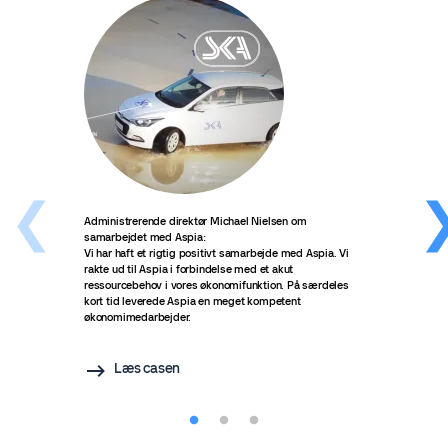
Administrerende direktør Michael Nielsen om
Morte
samarbejdet med Aspia:
and 
Vi har haft et rigtig positivt samarbejde med Aspia. Vi
stor 
rakte ud til Aspia i forbindelse med et akut
virks
ressourcebehov i vores økonomifunktion. På særdeles
behov
kort tid leverede Aspia en meget kompetent
vores
økonomimedarbejder.
workl
Læs casen