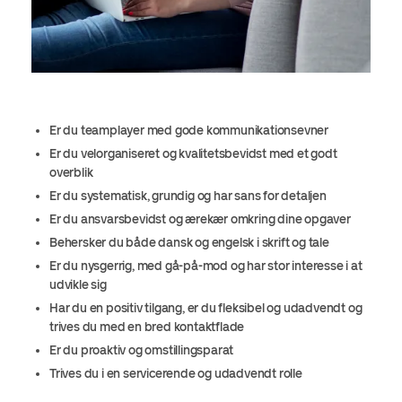
Er du teamplayer med gode kommunikationsevner
Er du velorganiseret og kvalitetsbevidst med et godt
overblik
Er du systematisk, grundig og har sans for detaljen
Er du ansvarsbevidst og ærekær omkring dine opgaver
Behersker du både dansk og engelsk i skrift og tale
Er du nysgerrig, med gå-på-mod og har stor interesse i at
udvikle sig
Har du en positiv tilgang, er du fleksibel og udadvendt og
trives du med en bred kontaktflade
Er du proaktiv og omstillingsparat
Trives du i en servicerende og udadvendt rolle