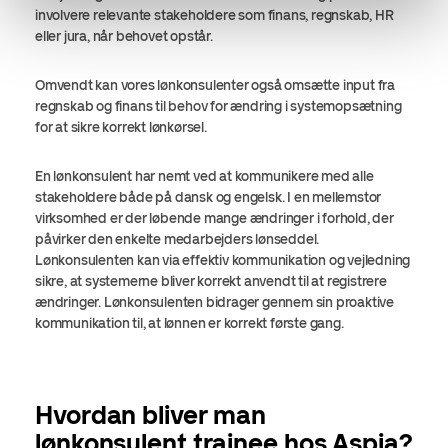
involvere relevante stakeholdere som finans, regnskab, HR
eller jura, når behovet opstår.
Omvendt kan vores lønkonsulenter også omsætte input fra
regnskab og finans til behov for ændring i systemopsætning
for at sikre korrekt lønkørsel.
En lønkonsulent har nemt ved at kommunikere med alle
stakeholdere både på dansk og engelsk. I en mellemstor
virksomhed er der løbende mange ændringer i forhold, der
påvirker den enkelte medarbejders lønseddel.
Lønkonsulenten kan via effektiv kommunikation og vejledning
sikre, at systemerne bliver korrekt anvendt til at registrere
ændringer. Lønkonsulenten bidrager gennem sin proaktive
kommunikation til, at lønnen er korrekt første gang.
Hvordan bliver man
lønkonsulent trainee hos Aspia?