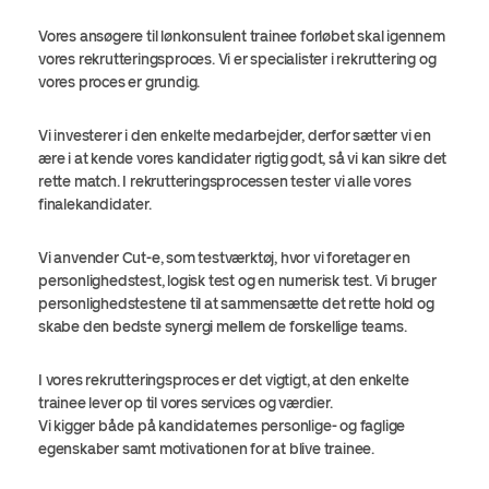
Vores ansøgere til lønkonsulent trainee forløbet skal igennem
vores rekrutteringsproces. Vi er specialister i rekruttering og
vores proces er grundig.
Vi investerer i den enkelte medarbejder, derfor sætter vi en
ære i at kende vores kandidater rigtig godt, så vi kan sikre det
rette match. I rekrutteringsprocessen tester vi alle vores
finalekandidater.
Vi anvender Cut-e, som testværktøj, hvor vi foretager en
personlighedstest, logisk test og en numerisk test. Vi bruger
personlighedstestene til at sammensætte det rette hold og
skabe den bedste synergi mellem de forskellige teams.
I vores rekrutteringsproces er det vigtigt, at den enkelte
trainee lever op til vores services og værdier.
Vi kigger både på kandidaternes personlige- og faglige
egenskaber samt motivationen for at blive trainee.