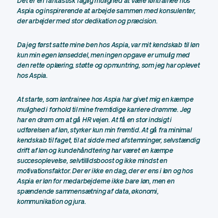
Det er en fantastisk faglig mulighed at være løntrainee hos
Aspia og inspirerende at arbejde sammen med konsulenter,
der arbejder med stor dedikation og præcision.
Da jeg først satte mine ben hos Aspia, var mit kendskab til løn
kun min egen lønseddel, men ingen opgave er umulig med
den rette oplæring, støtte og opmuntring, som jeg har oplevet
hos Aspia.
At starte, som løntrainee hos Aspia har givet mig en kæmpe
mulighed i forhold til mine fremtidige karriere drømme. Jeg
har en drøm om at gå HR vejen. At få en stor indsigt i
udførelsen af løn, styrker kun min fremtid. At gå fra minimal
kendskab til faget, til at sidde med afstemninger, selvstændig
drift af løn og kundehåndtering har været en kæmpe
succesoplevelse, selvtillidsboost og ikke mindst en
motivationsfaktor. Der er ikke en dag, der er ens i løn og hos
Aspia er løn for medarbejderne ikke bare løn, men en
spændende sammensætning af data, økonomi,
kommunikation og jura.