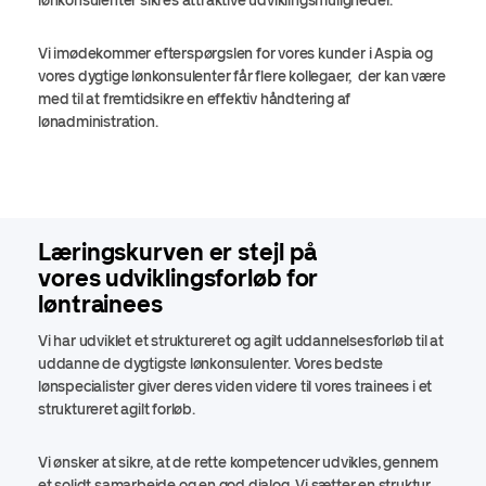
lønkonsulenter sikres attraktive udviklingsmuligheder.
Vi imødekommer efterspørgslen for vores kunder i Aspia og
vores dygtige lønkonsulenter får flere kollegaer, der kan være
med til at fremtidsikre en effektiv håndtering af
lønadministration.
Læringskurven er stejl på
vores udviklingsforløb for
løntrainees
Vi har
udviklet et struktureret og agilt uddannelsesforløb til at
uddanne de dygtigste lønkonsulenter. Vores bedste
lønspecialister giver deres viden videre til vores trainees i et
struktureret agilt forløb.
Vi ønsker at sikre, at de rette kompetencer udvikles, gennem
et solidt samarbejde og en god dialog. Vi sætter en struktur,