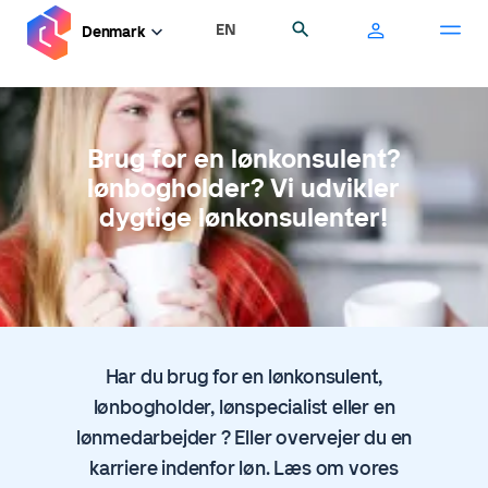
Gå
EN
Søg
Denmark
til
hovedindhold
Brug for en lønkonsulent?
lønbogholder? Vi udvikler
dygtige lønkonsulenter!
Har du brug for en lønkonsulent,
lønbogholder, lønspecialist eller en
lønmedarbejder ? Eller overvejer du en
karriere indenfor løn. Læs om vores