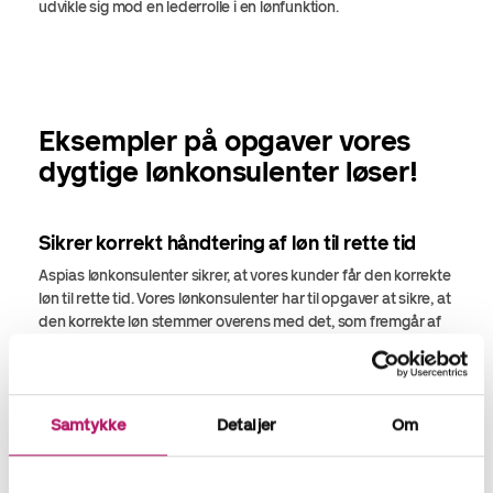
udvikle sig mod en lederrolle i en lønfunktion.
Eksempler på opgaver vores
dygtige lønkonsulenter løser!
Sikrer korrekt håndtering af løn til rette tid
Aspias lønkonsulenter sikrer, at vores kunder får den korrekte
løn til rette tid. Vores lønkonsulenter har til opgaver at sikre, at
den korrekte løn stemmer overens med det, som fremgår af
overenskomster og hvad der indgår i vores aftaler med
kunderne og i forhold til løbende registreringer.
Optimerer processer
Samtykke
Detaljer
Om
Hos Aspia
arbejder vi konstant med optimering og
automatisering af arbejdsgange. Det gør vi, for at skabe