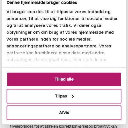
værdi og sikre levering af løn- og regnskabsservice til vores
Denne hjemmeside bruger cookies
kunder i høj kvalitet til en konkurrencedygtig pris. Nye
Vi bruger cookies til at tilpasse vores indhold og
opgaver kommer med stadig større hastighed og med krav
annoncer, til at vise dig funktioner til sociale medier
om hurtig og effektiv håndtering. Derfor har vi de dygtigste
og til at analysere vores trafik. Vi deler også
lønkonsulenter.
oplysninger om din brug af vores hjemmeside med
Sikrer at overenskomster, aftaler og
vores partnere inden for sociale medier,
lovgivning overholdes, når lønnen håndteres.
annonceringspartnere og analysepartnere. Vores
partnere kan kombinere disse data med andre
Vores dygtige lønkonsulenter har styr på de gældende
overenskomster, ansættelses- og aflønningsformer.
oplysninger, du har givet dem, eller som de har
indsamlet fra din brug af deres tjenester.
Hjælper med refusionsansøgninger
Tillad alle
Hjælper med at søge refusioner fra kommuner og
barselsfonde.
Tilpas
Arbejder med data og systemer og sikrer god
kommunikation mellem interessenterne.
Afvis
Som lønkonsulent hos Aspia forventes det, at man har en
generel dataforståelse. Herunder indsigt i de data, der skal
tilvejebringes for at sikre en korrekt lønkørsel og proaktivt kan