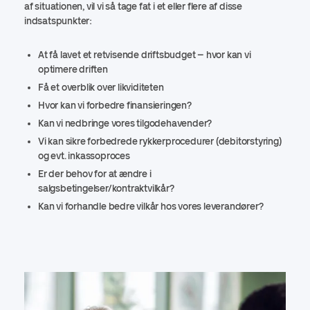
af situationen, vil vi så tage fat i et eller flere af disse
indsatspunkter:
At få lavet et retvisende driftsbudget – hvor kan vi
optimere driften
Få et overblik over likviditeten
Hvor kan vi forbedre finansieringen?
Kan vi nedbringe vores tilgodehavender?
Vi kan sikre forbedrede rykkerprocedurer (debitorstyring)
og evt. inkassoproces
Er der behov for at ændre i
salgsbetingelser/kontraktvilkår?
Kan vi forhandle bedre vilkår hos vores leverandører?