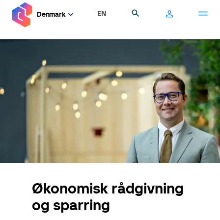
Gå
EN
Søg
Denmark
til
hovedindhold
Økonomisk rådgivning
og sparring