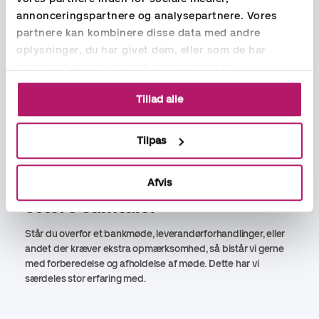
annonceringspartnere og analysepartnere. Vores
partnere kan kombinere disse data med andre
oplysninger, du har givet dem, eller som de har
indsamlet fra din brug af deres tjenester.
Tillad alle
Tilpas
Afvis
Sparringspartner – også på de
svære samtaler
Står du overfor et bankmøde, leverandørforhandlinger, eller
andet der kræver ekstra opmærksomhed, så bistår vi gerne
med forberedelse og afholdelse af møde. Dette har vi
særdeles stor erfaring med.