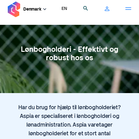
Gå
EN
Søg
Denmark
til
hovedindhold
Lønbogholderi - Effektivt og
robust hos os
Har du brug for hjælp til lønbogholderiet?
Aspia er specialiseret i lønbogholderi og
lønadministration. Aspia varetager
lønbogholderiet for et stort antal