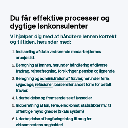
Du får effektive processer og
dygtige lønkonsulenter
Vi hjælper dig med at håndtere lønnen korrekt
og til tiden, herunder med:
Indsamling af data vedrørende medarbejdernes
arbejdstid.
Beregning af lønnen, herunder håndtering af diverse
fradrag,
rejseafregning
, forsikringer, pension og lignende.
Beregning og
administration af fravær
, herunder ferie,
sygedage,
refusioner
, barsel eller andet form for betalt
fravær.
Udarbejdelse og fremsendelse af lønsedler
Indberetning af løn, ferie, eIndkomst, statistikker mv. til
offentlige myndigheder (Skats system)
Udarbejdelse af bogføringsbilag til brug for
virksomhedens bogholderi