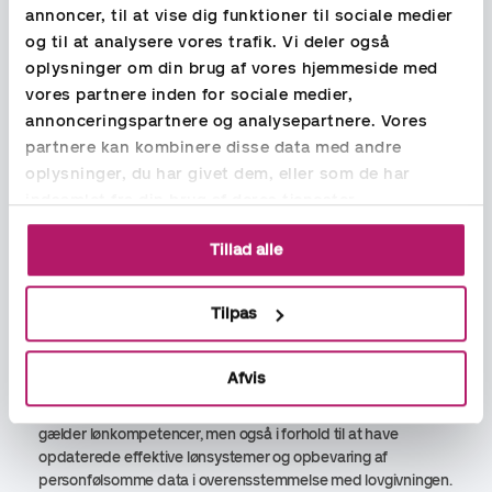
annoncer, til at vise dig funktioner til sociale medier
og til at analysere vores trafik. Vi deler også
oplysninger om din brug af vores hjemmeside med
vores partnere inden for sociale medier,
annonceringspartnere og analysepartnere. Vores
Du får en robust løsning med
partnere kan kombinere disse data med andre
stærke kompetencer indenfor
oplysninger, du har givet dem, eller som de har
lønbogholderi
indsamlet fra din brug af deres tjenester.
Korrekt håndtering af lønbogholderiet kræver god viden om
Tillad alle
overenskomster og ansættelsesretlig lovgivning, herunder
blandt andet ferieloven, barselsloven, sygedagpengeloven
mfl. samt skat, forsikringer og andre relaterede omkostninger.
Tilpas
Aspia lønkonsulenter har solid erfaring, og vi uddanner
Afvis
løbende lønkonsulenter. Vælger du at, at lade Aspia stå for
lønbogholderiet, får du en robust løsning, både når det
gælder lønkompetencer, men også i forhold til at have
opdaterede effektive lønsystemer og opbevaring af
personfølsomme data i overensstemmelse med lovgivningen.