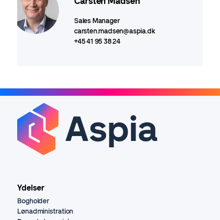
Carsten Madsen
Sales Manager
carsten.madsen@aspia.dk
+45 41 95 38 24
Ydelser
Bogholder
Lønadministration