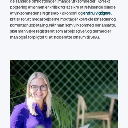
de samlede omkostninger i mange virksomheder: Korrekt
bogføring af lønnen er kritisk for at sikre et retvisende billede
af virksomhedens regnskab / økonomi og
endnu vigtigere,
kritisk for, at medarbejderne modtager korrekte lønsedler og
korrekt lønudbetaling. Når man som virksomhed har ansatte,
skal man være registreret som arbejdsgiver, og dermed er
man også forpligtet til at indberette lønsum til SKAT.