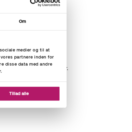
Om
sociale medier og til at
ksomheder
 vores partnere inden for
re disse data med andre
tet mellemstore virksomheder.
r.
.
Tillad alle