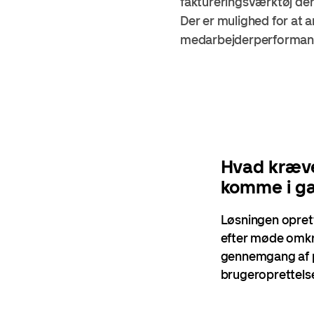
faktureringsværktøj der
Der er mulighed for at 
medarbejderperforman
Hvad kræve
komme i g
Løsningen opret
efter møde omkr
gennemgang af 
brugeroprettelser