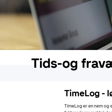
Tids-og frav
TimeLog - l
TimeLog er en nem og eff