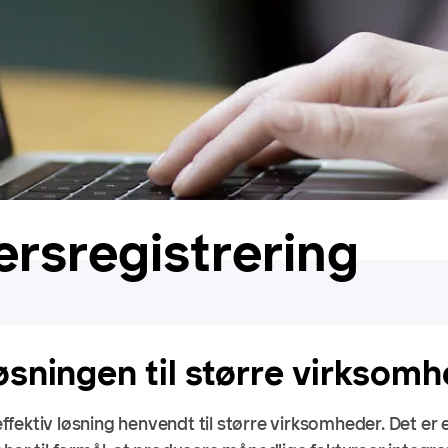
ærsregistrering
øsningen til større virksom
ektiv løsning henvendt til større virksomheder. Det er e