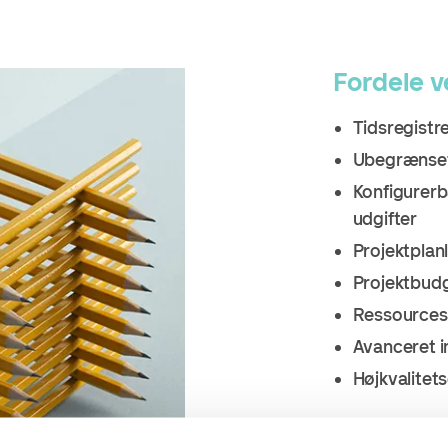
Fordele v
Tidsregistr
Ubegrænset 
Konfigurerb
udgifter
Projektplan
Projektbudg
Ressources
Avanceret 
Højkvalitets