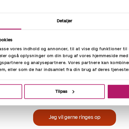
Detaljer
ookies
passe vores indhold og annoncer, til at vise dig funktioner til 
øsningen til mellemstore vir
 deler også oplysninger om din brug af vores hjemmeside med
gspartnere og analysepartnere. Vores partnere kan kombine
ds- og fraværsregistreringssystem via pc eller app målret
em, eller som de har indsamlet fra din brug af deres tjeneste
t system med simple HR funktioner samt kørselsafregning
Tilpas
Jeg vil gerne ringes op