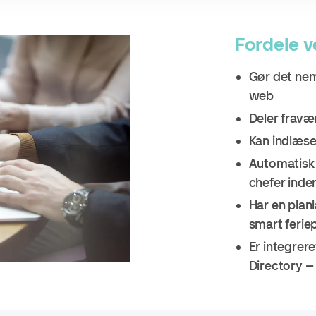
Fordele v
Gør det nemt
web
Deler fravæ
Kan indlæse 
Automatisk 
chefer inde
Har en plan
smart ferie
Er integrer
Directory – 