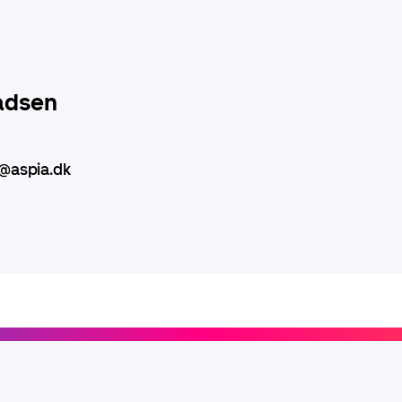
adsen
@aspia.dk