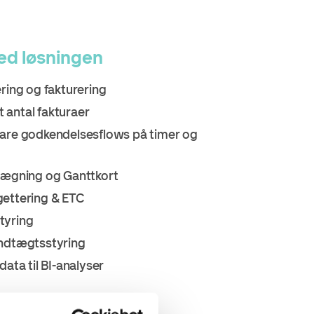
ed løsningen
ering og fakturering
antal fakturaer
are godkendelsesflows på timer og
lægning og Ganttkort
ettering & ETC
tyring
indtægtsstyring
data til BI-analyser