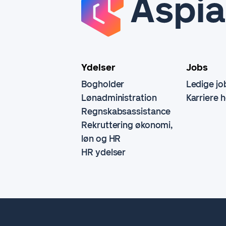
Ydelser
Jobs
Bogholder
Ledige jo
Lønadministration
Karriere 
Regnskabsassistance
Rekruttering økonomi,
løn og HR
HR ydelser