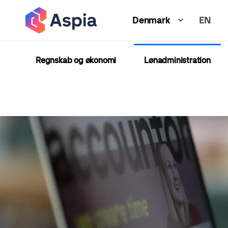
Gå
EN
til
Denmark
hovedindhold
Regnskab og økonomi
Lønadministration