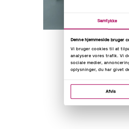
Samtykke
Denne hjemmeside bruger c
Vi bruger cookies til at til
BitaBiz - l
analysere vores trafik. Vi
sociale medier, annoncerin
BitaBiz er et enkelt ti
oplysninger, du har givet d
Det er et grafisk enkel
Afvis