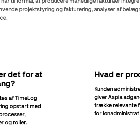
 har til formål, at producere månedlige fakturaer integ
anvende projektstyring og fakturering, analyser af belæ
ce.
r det for at
Hvad er pro
ang?
Kunden administre
giver Aspia adgang
tes af TimeLog
trække relevante fi
ing opstart med
for lønadministrat
processer,
 og roller.