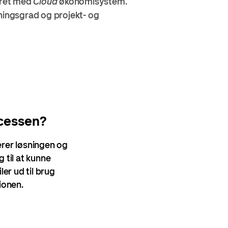
reret med
Cloud
økonomisystem.
gningsgrad og projekt- og
cessen?
rer løsningen og
 til at kunne
ler ud til brug
ionen.