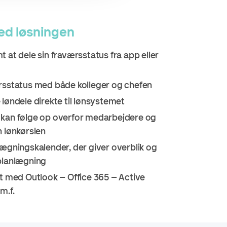
ed løsningen
 at dele sin fraværsstatus fra app eller
rsstatus med både kolleger og chefen
løndele direkte til lønsystemet
kan følge op overfor medarbejdere og
n lønkørslen
lægningskalender, der giver overblik og
planlægning
et med Outlook – Office 365 – Active
m.f.