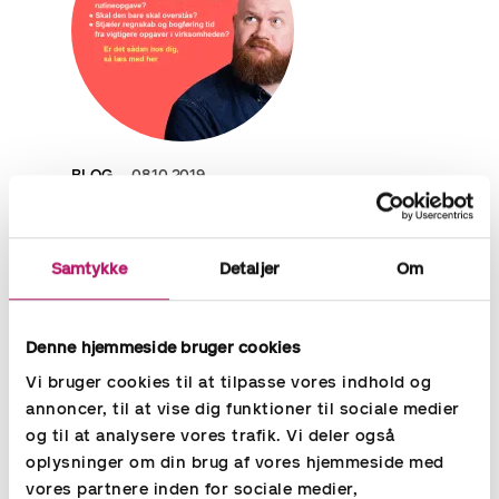
BLOG
08.10.2019
Finansiel outsourcing giver dig tid og
effektivitet
Samtykke
Detaljer
Om
Er den daglige bogføring en kedelig rutineopgave, som bare skal
overstås og stjæler tid fra vigtigere opgaver i din virksomhed?
Så er der godt nyt til dig her! Læs her om finansiel outsourcing.
Denne hjemmeside bruger cookies
Læs mere
Vi bruger cookies til at tilpasse vores indhold og
annoncer, til at vise dig funktioner til sociale medier
og til at analysere vores trafik. Vi deler også
oplysninger om din brug af vores hjemmeside med
vores partnere inden for sociale medier,