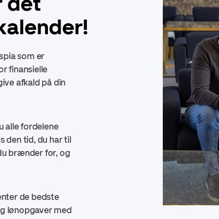
r det
 kalender!
Aspia som er
r finansielle
ive afkald på din
u alle fordelene
den tid, du har til
du brænder for, og
enter de bedste
og lønopgaver med