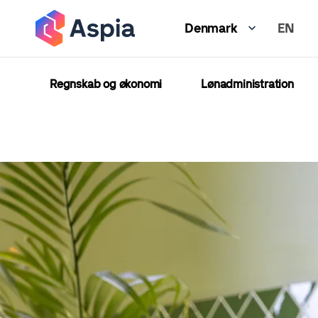
Gå
EN
til
Denmark
hovedindhold
Regnskab og økonomi
Lønadministration