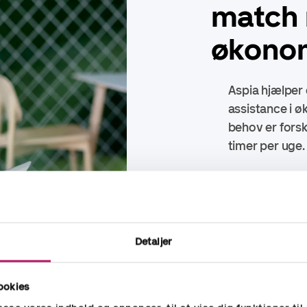
match 
økonom
Aspia hjælper 
assistance i ø
behov er forsk
timer per uge
Vi har opgaver
financial cont
lønadministrat
Detaljer
egne konsulent
konsulenter på
ookies
Med netværket