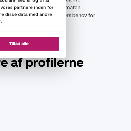
sociale medier og til at
igheden for at skabe et godt match
 vores partnere inden for
re disse data med andre
pgaveønsker og vores kunders behov for
r.
.
Tillad alle
e af profilerne