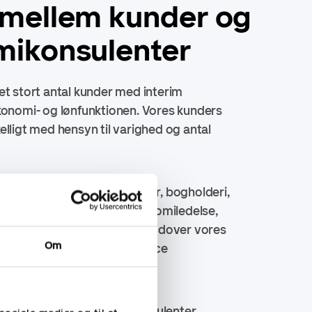
mellem kunder og
ikonsulenter
et stort antal kunder med interim
konomi- og lønfunktionen. Vores kunders
elligt med hensyn til varighed og antal
.
, der dækker bredt. Herunder, bogholderi,
rolling, økonomistyring, økonomiledelse,
ion og business controller. Udover vores
Om
er formidler vi også freelance
 interimbasis.
 for freelance økonomikonsulenter