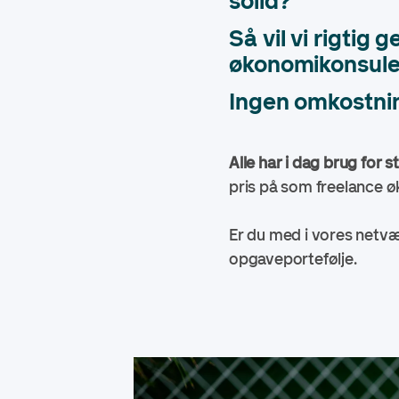
solid?
Så vil vi rigtig
økonomikonsule
Ingen omkostnin
Alle har i dag brug for st
pris på som freelance ø
Er du med i vores netvæ
opgaveportefølje.