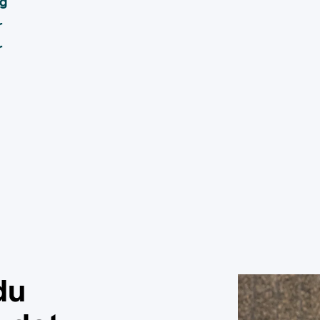
ig
r
r
du