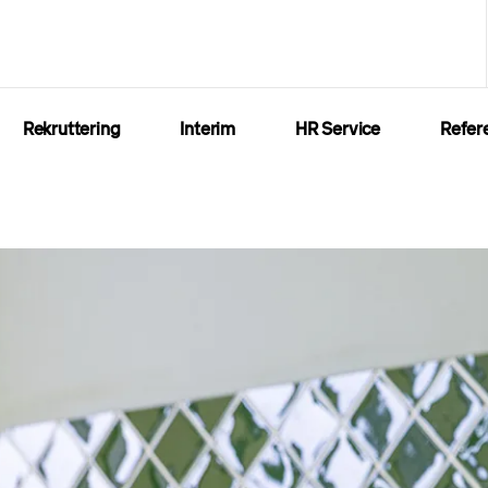
Rekruttering
Interim
HR Service
Refer