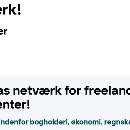
rk!
er
s netværk for freelan
nter!
indenfor bogholderi, økonomi, regnskab