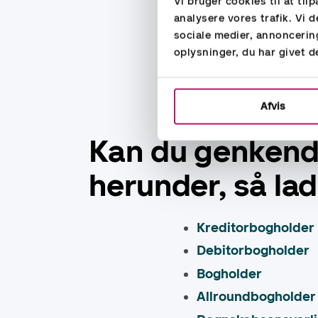
Vi bruger cookies til at til
analysere vores trafik. Vi
sociale medier, annoncerin
oplysninger, du har givet d
Afvis
Kan du genkende 
herunder, så la
Kreditorbogholder
Debitorbogholder
Bogholder
Allroundbogholder