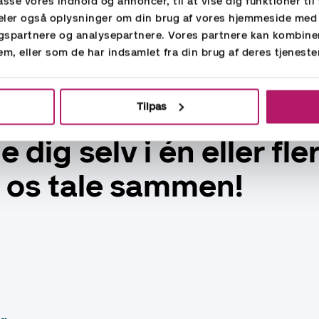
passe vores indhold og annoncer, til at vise dig funktioner til 
styrker vi mul
 deler også oplysninger om din brug af vores hjemmeside med
gspartnere og analysepartnere. Vores partnere kan kombine
mellem dine o
em, eller som de har indsamlet fra din brug af deres tjeneste
kompetencer
Tilpas
dig selv i én eller fler
d os tale sammen!