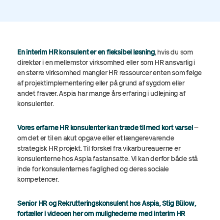
En interim HR konsulent er en fleksibel løsning
, hvis du som
direktør i en mellemstor virksomhed eller som HR ansvarlig i
en større virksomhed mangler HR ressourcer enten som følge
af projektimplementering eller på grund af sygdom eller
andet fravær. Aspia har mange års erfaring i udlejning af
konsulenter.
Vores erfarne HR konsulenter kan træde til med kort varsel
–
om det er til en akut opgave eller et længerevarende
strategisk HR projekt. Til forskel fra vikarbureauerne er
konsulenterne hos Aspia fastansatte. Vi kan derfor både stå
inde for konsulenternes faglighed og deres sociale
kompetencer.
Senior HR og Rekrutteringskonsulent hos Aspia, Stig Bülow,
fortæller i videoen her om mulighederne med interim HR