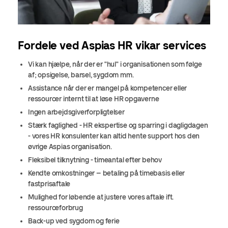
Fordele ved Aspias HR vikar services
Vi kan hjælpe, når der er "hul" i organisationen som følge
af; opsigelse, barsel, sygdom mm.
Assistance når der er mangel på kompetencer eller
ressourcer internt til at løse HR opgaverne
Ingen arbejdsgiverforpligtelser
Stærk faglighed - HR ekspertise og sparring i dagligdagen
- vores HR konsulenter kan altid hente support hos den
øvrige Aspias organisation.
Fleksibel tilknytning - timeantal efter behov
Kendte omkostninger – betaling på timebasis eller
fastprisaftale
Mulighed for løbende at justere vores aftale ift.
ressourceforbrug
Back-up ved sygdom og ferie