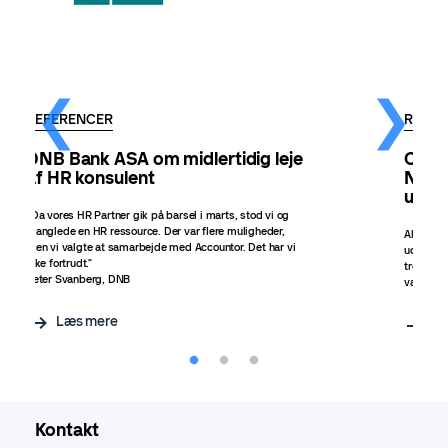
REFERENCER
REFER
DNB Bank ASA om midlertidig leje
Case
af HR konsulent
Netv
unde
”Da vores HR Partner gik på barsel i marts, stod vi og
manglede en HR ressource. Der var flere muligheder,
Alle vir
men vi valgte at samarbejde med Accountor. Det har vi
udarbejd
ikke fortrudt."
tredje å
Peter Svanberg, DNB
væsentli
Læs mere
L
Kontakt