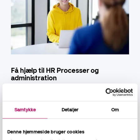
Få hjælp til
HR Processer og
administration
Daglig HR administration og koordination - varetagelse af
HR årshjulet
Personaleadministration, kontrakter og tillæg
Samtykke
Detaljer
Om
Personalejuridisk assistance
Beskrivelse og kortlægning af HR processer
Optimering og udvikling af HR processer
Denne hjemmeside bruger cookies
Svære samtaler som fx opsigelser og sygdom