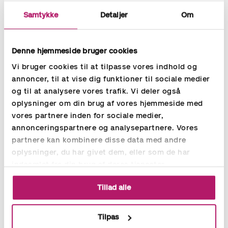
det fungerer samlet set som en god pakke.
Samtykke
Detaljer
Om
Godt match til vores organisation – personligt og fagligt
Det var vigtigt for os, at vi fik en person med den rette
Denne hjemmeside bruger cookies
indstilling og personlighed – faktisk vægtede det personlige
højest i denne stilling. Vi er en lille organisation, og det er
Vi bruger cookies til at tilpasse vores indhold og
derfor vigtigt at have et åbent sind og være klar på at lave
annoncer, til at vise dig funktioner til sociale medier
forskellige opgaver. Accountors konsulent er selvkørende og
og til at analysere vores trafik. Vi deler også
passer godt i vores organisation, så det fungerer
oplysninger om din brug af vores hjemmeside med
upåklageligt. ”
vores partnere inden for sociale medier,
annonceringspartnere og analysepartnere. Vores
partnere kan kombinere disse data med andre
oplysninger, du har givet dem, eller som de har
indsamlet fra din brug af deres tjenester.
Del
Tillad alle
Tilpas