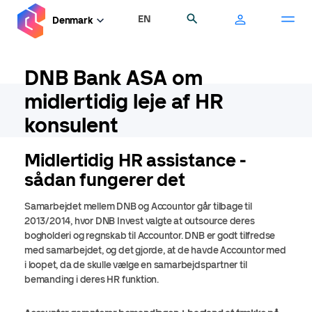
Gå
EN
Søg
Denmark
til
hovedindhold
DNB Bank ASA om
midlertidig leje af HR
konsulent
Midlertidig HR assistance -
sådan fungerer det
Samarbejdet mellem DNB og Accountor går tilbage til
2013/2014, hvor DNB Invest valgte at outsource deres
bogholderi og regnskab til Accountor. DNB er godt tilfredse
med samarbejdet, og det gjorde, at de havde Accountor med
i loopet, da de skulle vælge en samarbejdspartner til
bemanding i deres HR funktion.