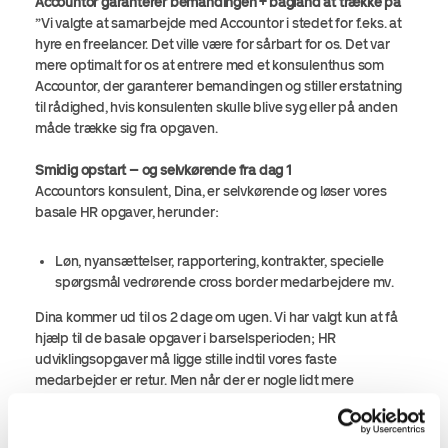
Accountor garanterer bemandingen + bagland at trække på
”Vi valgte at samarbejde med Accountor i stedet for f.eks. at
hyre en freelancer. Det ville være for sårbart for os. Det var
mere optimalt for os at entrere med et konsulenthus som
Accountor, der garanterer bemandingen og stiller erstatning
til rådighed, hvis konsulenten skulle blive syg eller på anden
måde trække sig fra opgaven.
Smidig opstart – og selvkørende fra dag 1
Accountors konsulent, Dina, er selvkørende og løser vores
basale HR opgaver, herunder:
Løn, nyansættelser, rapportering, kontrakter, specielle
spørgsmål vedrørende cross border medarbejdere mv.
Dina kommer ud til os 2 dage om ugen. Vi har valgt kun at få
hjælp til de basale opgaver i barselsperioden; HR
udviklingsopgaver må ligge stille indtil vores faste
medarbejder er retur. Men når der er nogle lidt mere
komplekse spørgsmål, specielt i forhold til overenskomster og
andre juriske problemstillinger, så kan Dina trække på sit
bagland hos Accountor. Det er ekstra timer, vi køber ind, og