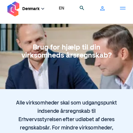
Gå
EN
Søg
Denmark
til
hovedindhold
Brug for hjælp til din
virksomheds årsregnskab?
Alle virksomheder skal som udgangspunkt
indsende årsregnskab til
Erhvervsstyrelsen efter udløbet af deres
regnskabsår. For mindre virksomheder,