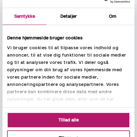
indberette deres årsregnskab digitalt til
Erhvervsstyrelsen.
Virksomheder, som i stedet indsender en
Samtykke
Detaljer
Om
undtagelseserklæring i henhold til
årsregnskabslovens §4-6, skal indsende
denne digitalt på Virk Indberet.
Denne hjemmeside bruger cookies
Vi bruger cookies til at tilpasse vores indhold og
annoncer, til at vise dig funktioner til sociale medier
og til at analysere vores trafik. Vi deler også
Frist for indsendelse af
oplysninger om din brug af vores hjemmeside med
årsregnskab
vores partnere inden for sociale medier,
annonceringspartnere og analysepartnere. Vores
Virksomheder skal efter udløbet af deres regnskabsår
partnere kan kombinere disse data med andre
indsende deres årsregnskab til Erhvervsstyrelsen, så det er
modtaget i Erhvervsstyrelsen s
enest 6 måneder efter
oplysninger, du har givet dem, eller som de har
regnskabsårets udløb
.
For børsnoterede virksomheder og
indsamlet fra din brug af deres tjenester.
statslige aktieselskaber er fristen 4 måneder efter
regnskabsårets udløb.
Tillad alle
For filialer gælder det, at filialbestyrerne indsender den