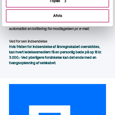
Tilpas
udenlandske virksomheds årsrapport. Her er fristen 6
måneder
efter udløbet af den udenlandske virksomheds
regnskabsår.
Bemærk, at det er modtagelsestidspunktet hos
Afvis
Erhvervsstyrelsen, der er afgørende for, om
indsendelsesfristen anses for overholdt. Der sendes
automatisk en kvittering for modtagelsen pr. e-mail.
Ved for sen indsendelse
Hvis fristen for indsendelse af årsregnskabet overskrides,
kan hvert ledelsesmedlem få en personlig bøde på op til kr.
3.000,- Ved yderligere forsinkelse kan det ende med en
tvangsopløsning af selskabet.