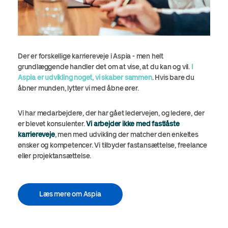
Der er forskellige karriereveje i Aspia - men helt
grundlæggende handler det om at vise, at du kan og vil.
I
Aspia er udvikling noget, vi skaber sammen
. Hvis bare du
åbner munden, lytter vi med åbne ører.
Vi har medarbejdere, der har gået ledervejen, og ledere, der
er blevet konsulenter.
Vi arbejder ikke med fastlåste
karriereveje
, men med udvikling der matcher den enkeltes
ønsker og kompetencer. Vi tilbyder fastansættelse, freelance
eller projektansættelse.
Læs mere om Aspia