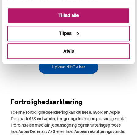
indsamlet fra din brug af deres tjenester.
Tillad alle
Du er også meget velkommen til at registrere dit CV i vores
kandidatdatabase, hvis du ønsker at komme i spil til en
karriere hos Aspia eller hos en af vores mange kunder, som vi
Tilpas
løbende matcher kandidater til. Vores kunder spænder bredt
og dækker alle brancher, fra teknologi og medicinal til detail-
og produktionsvirksomheder.
Afvis
Upload dit CV her
Fortrolighedserklæring
I denne fortrolighedserklæring kan du læse, hvordan Aspia
Denmark A/S indsamler, bruger og deler dine personlige data
i forbindelse med din jobansøgning og rekrutteringsproces
hos Aspia Denmark A/S eller hos Aspias rekrutteringskunde.