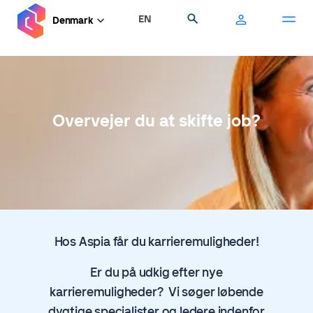
Gå
EN
Søg
Denmark
til
hovedindhold
Overvejer du at skifte job?
Hos Aspia får du karrieremuligheder!
Er du på udkig efter nye
karrieremuligheder? Vi søger løbende
dygtige specialister og ledere indenfor