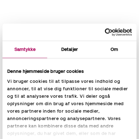
Økonomi- og lønkonsulenter, controllere, HR konsulenter
og ledere - læs om karrieremuligheder hos Aspia
Samtykke
Detaljer
Om
I Aspia er vi specialister inden for: Rekruttering og
Udlejning af økonomi- og HR konsulenter på interim
basis. Vi hjælper store internationale virksomheder og
Denne hjemmeside bruger cookies
mindre danske virksomheder med at finde de helt
rigtige ressourcer til deres økonomi- og HR funktion. Til
Vi bruger cookies til at tilpasse vores indhold og
faste stillinger eller til projektansættelser. Det betyder,
annoncer, til at vise dig funktioner til sociale medier
at vi hele tiden er på udkig efter dygtige kandidater
og til at analysere vores trafik. Vi deler også
med specialist- allround, eller leder-kompetencer inden
oplysninger om din brug af vores hjemmeside med
for løn, regnskab, HR og økonomi.
vores partnere inden for sociale medier,
annonceringspartnere og analysepartnere. Vores
Ledige stillinger hos Aspia og vores kunder
partnere kan kombinere disse data med andre
Det siger vores kandidater om
oplysninger, du har givet dem, eller som de har
rekrutteringsprocessen hos Aspia