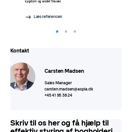
sygdom og andet fravær.
Læs referencen
Kontakt
Carsten Madsen
Sales Manager
carsten.madsen@aspia.dk
+45 41 95 38 24
Skriv til os her og få hjælp til
effektiv styring af bogholderi,