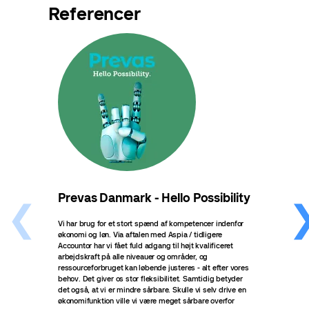
Referencer
Prevas Danmark - Hello Possibility
CIC
Cre
Vi har brug for et stort spænd af kompetencer indenfor
økonomi og løn. Via aftalen med Aspia / tidligere
Som e
Accountor har vi fået fuld adgang til højt kvalificeret
åbnet
arbejdskraft på alle niveauer og områder, og
økono
ressourceforbruget kan løbende justeres - alt efter vores
nemt 
behov. Det giver os stor fleksibilitet. Samtidig betyder
Accou
det også, at vi er mindre sårbare. Skulle vi selv drive en
forho
økonomifunktion ville vi være meget sårbare overfor
regns