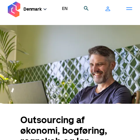
Gå
EN
Søg
Denmark
til
hovedindhold
Outsourcing af
økonomi, bogføring,