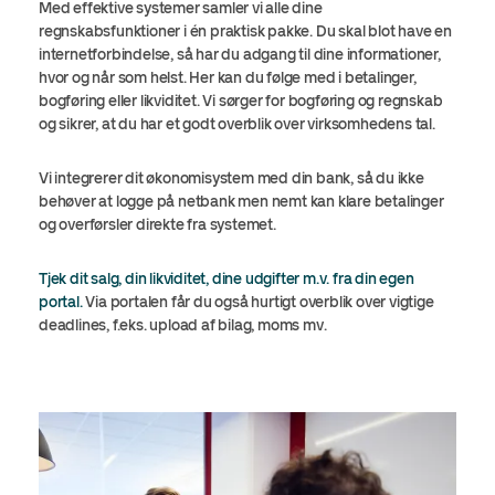
Med effektive systemer samler vi alle dine
regnskabsfunktioner i én praktisk pakke. Du skal blot have en
internetforbindelse, så har du adgang til dine informationer,
hvor og når som helst. Her kan du følge med i betalinger,
bogføring eller likviditet. Vi sørger for bogføring og regnskab
og sikrer, at du har et godt overblik over virksomhedens tal.
Vi integrerer dit økonomisystem med din bank, så du ikke
behøver at logge på netbank men nemt kan klare betalinger
og overførsler direkte fra systemet.
Tjek dit salg, din likviditet, dine udgifter m.v. fra din egen
portal.
Via portalen får du også hurtigt overblik over vigtige
deadlines, f.eks. upload af bilag, moms mv.