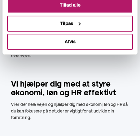
Tillad alle
Du får effektive systemer og en personlig bogholder, der
håndterer bogføring og regnskab for dig og hjælper dig med
Tilpas
at få overblik over driften.
Afvis
Lad os tage en snak om mulighederne for outsourcing af
regnskab og løn. Vi har effektive processer og hjælper dig
hele vejen.
Vi hjælper dig med at styre
økonomi, løn og HR effektivt
Vi er der hele vejen og hjælper dig med økonomi, løn og HR så
du kan fokusere på det, der er vigtigt for at udvikle din
forretning.