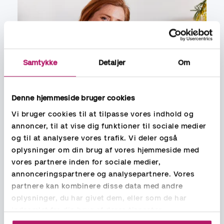
Samtykke
Detaljer
Om
Denne hjemmeside bruger cookies
Vi bruger cookies til at tilpasse vores indhold og
annoncer, til at vise dig funktioner til sociale medier
og til at analysere vores trafik. Vi deler også
oplysninger om din brug af vores hjemmeside med
vores partnere inden for sociale medier,
annonceringspartnere og analysepartnere. Vores
Frigør tid til udviklingen af
partnere kan kombinere disse data med andre
forretningen
oplysninger, du har givet dem, eller som de har
indsamlet fra din brug af deres tjenester.
Du får frigjort tid til udviklingen af din forretning, når du
outsourcer dit bogholderi og regnskab til Aspia.