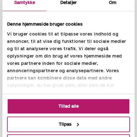
Samtykke
Detaljer
Om
Denne hjemmeside bruger cookies
Vi bruger cookies til at tilpasse vores indhold og
annoncer, til at vise dig funktioner til sociale medier
og til at analysere vores trafik. Vi deler også
Ydelser
oplysninger om din brug af vores hjemmeside med
Bogholder
vores partnere inden for sociale medier,
Lønadministration
annonceringspartnere og analysepartnere. Vores
Regnskabsassistance
partnere kan kombinere disse data med andre
Rekruttering økonomi, løn og HR
oplysninger, du har givet dem, eller som de har
HR ydelser
indsamlet fra din brug af deres tjenester.
Jobs
Ledige jobs
Tillad alle
Karriere hos Aspia
Om Aspia
Tilpas
Vores ydelser
Nyheder