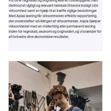
For os er regnskab og bogføring ikke en rutineopgave, men
derimod et vigtigt og relevant redskab til bedre indsigt i din
virksomhed samt en hjælp til at træffe vigtige beslutninger.
Med Apias løsning får virksomheden effektiv rapportering,
der understøtter udviklingen af virksomheden. Aspia hjælper
virksomheder med en midlertidig eller permanent løsning
inden for regnskab, økonomi og bogholderi, og vi brænder for
at forbedre dine økonomiske resultater.