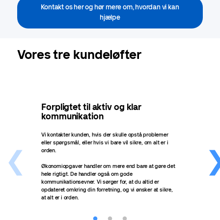
Kontakt os her og hør mere om, hvordan vi kan
hjælpe
Vores tre kundeløfter
Forpligtet til aktiv og klar
Lev
kommunikation
Vi gi
tidsp
Vi kontakter kunden, hvis der skulle opstå problemer
eller spørgsmål, eller hvis vi bare vil sikre, om alt er i
Alle 
orden.
servi
vi le
Økonomiopgaver handler om mere end bare at gøre det
hele rigtigt. De handler også om gode
kommunikationsevner. Vi sørger for, at du altid er
opdateret omkring din forretning, og vi ønsker at sikre,
at alt er i orden.