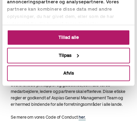
annonceringspartnere og analysepartnere. Vores
partnere kan kombinere disse data med andre
oplysninger, du har givet dem, eller som de har
indsamlet fra din brug af deres tjenester.
Tillad alle
Etiske regler
Hvorfor er det vigtigt at have "
a Code of Conduct
"?
Tilpas
Vi vil være pålidelige, ansvarlige og etiske i forholdet til vores
kunder, partnere, medarbejdere, ledelse og andre
interessenter. Aspia 'Code of Conduct' er et vigtigt værktøj i
Afvis
forhold til risikostyring, og vores etiske regelsæt fastlægger de
overordnede principper og guidelines, som alle vores
medarbejdere, ledere og partnere skal efterleve. Disse etiske
regler er godkendt af Aspias General Management Team og
er hermed bindende for alle forretningsområder i alle lande.
Se mere om vores Code of Conduct
her.