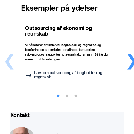
Eksempler på ydelser
Outsourcing af økonomi og
Fin
regnskab
øk
re
Vi håndterer alt indenfor bogholderi og regnskab og
bogføring og alt omkring betalinger, fakturering,
Har d
rykkerproces, rapportering, regnskab, løn mm. Så får du
økono
mere tid til forretningen
økono
find
Læs om outsourcing af bogholderi og
regnskab
Kontakt