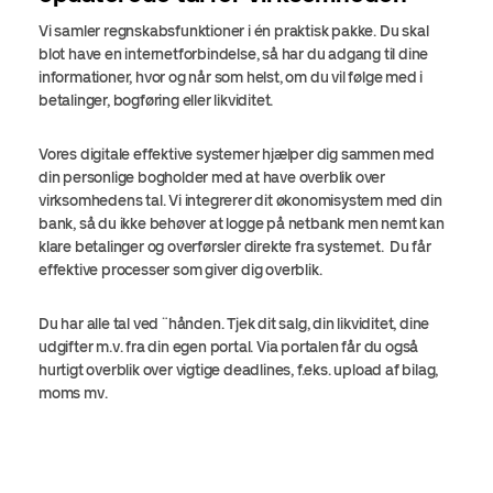
Vi samler regnskabsfunktioner i én praktisk pakke. Du skal
blot have en internetforbindelse, så har du adgang til dine
informationer, hvor og når som helst, om du vil følge med i
betalinger, bogføring eller likviditet.
Vores digitale effektive systemer hjælper dig sammen med
din personlige bogholder med at have overblik over
virksomhedens tal. Vi integrerer dit økonomisystem med din
bank, så du ikke behøver at logge på netbank men nemt kan
klare betalinger og overførsler direkte fra systemet. Du får
effektive processer som giver dig overblik.
Du har alle tal ved ¨hånden. Tjek dit salg, din likviditet, dine
udgifter m.v. fra din egen portal. Via portalen får du også
hurtigt overblik over vigtige deadlines, f.eks. upload af bilag,
moms mv.