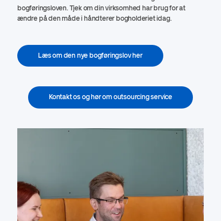
bogføringsloven. Tjek om din virksomhed har brug for at
ændre på den måde i håndterer bogholderiet idag.
Læs om den nye bogføringslov her
Kontakt os og hør om outsourcing service