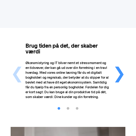
Brug tiden på det, der skaber
Fle
værdi
Vi ti
skale
Økonomistyring og IT bliver nemt et stress­moment og
forre
en tidsrøver, der kan gå ud over din forretning i en travl
Prise
hverdag. Med vores online løsning får du et digitalt
og ti
bogholderi og regnskab, der betyder at du slipper for al
bøvlet med at have dit eget økonomisystem. Samtidig
får du hjælp fra en personlig bogholder. Fordelen for dig
er kort sagt: Du kan bruge al din produktive tid på dét,
som skaber værdi: Dine kunder og din forretning.