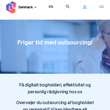
Gå
EN
Søg
Denmark
til
hovedindhold
Frigør tid med outsourcing!
Få digitalt bogholderi, effektivitet og
personlig rådgivning hos os
Overvejer du outsourcing af bogholderi
og regnskab? Vi kan håndtere alt