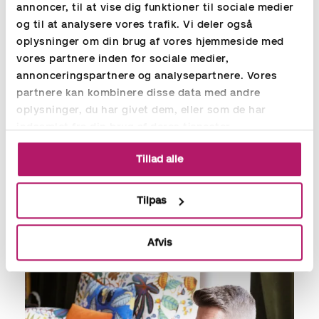
annoncer, til at vise dig funktioner til sociale medier
vejledning. Eller aftale et fysisk møde, hvor vi gennemgår dine
og til at analysere vores trafik. Vi deler også
tal.
oplysninger om din brug af vores hjemmeside med
vores partnere inden for sociale medier,
Vores online løsning giver os en endnu bedre forståelse af din
annonceringspartnere og analysepartnere. Vores
forretning, fordi vi kan se de samme informationer som dig.
Vi har forskellige løsninger - til mindre virksomheder og større
partnere kan kombinere disse data med andre
virksomheder med lager. Fælles for vores outsourcing service
oplysninger, du har givet dem, eller som de har
er, at du vil opleve at få:
indsamlet fra din brug af deres tjenester.
Bedre overblik over din økonomi/forretning
Tillad alle
Sikkerhed for at der bliver taget hånd om din
økonomistyring
Tilpas
En økonomisk besparelse
Afvis