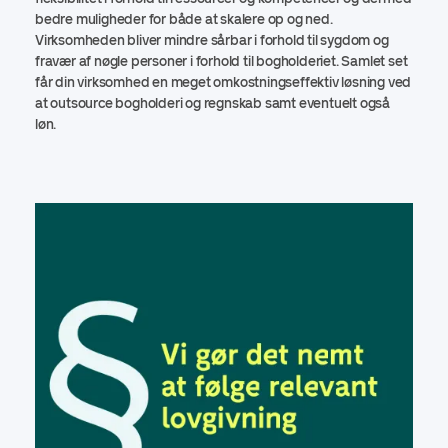
bedre muligheder for både at skalere op og ned.
Virksomheden bliver mindre sårbar i forhold til sygdom og
fravær af nøgle personer i forhold til bogholderiet. Samlet set
får din virksomhed en meget omkostningseffektiv løsning ved
at outsource bogholderi og regnskab samt eventuelt også
løn.