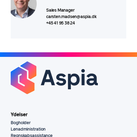
Sales Manager
carsten.madsen@aspia.dk
+45 41 95 38 24
Ydelser
Bogholder
Lønadministration
Regnskabsassistance