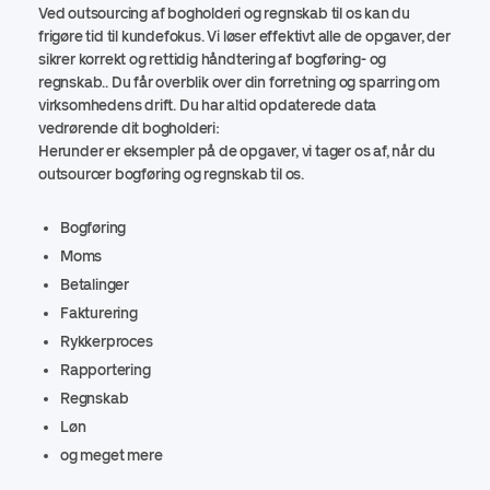
Ved outsourcing af bogholderi og regnskab til os kan du
frigøre tid til kundefokus. Vi løser effektivt alle de opgaver, der
sikrer korrekt og rettidig håndtering af bogføring- og
regnskab.. Du får overblik over din forretning og sparring om
virksomhedens drift. Du har altid opdaterede data
vedrørende dit bogholderi:
Herunder er eksempler på de opgaver, vi tager os af, når du
outsourcer bogføring og regnskab til os.
Bogføring
Moms
Betalinger
Fakturering
Rykkerproces
Rapportering
Regnskab
Løn
og meget mere