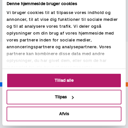
ved indgangen til 2023 af 20 hoteller, primært i Norge og
Denne hjemmeside bruger cookies
Danmark. I 2023 vil CIC fortsætte sin internationale vækst
Vi bruger cookies til at tilpasse vores indhold og
med åbningen af yderligere 4 lokationer i Danmark og
etablerer sig i Sverige. CIC har aftaler med hotelkæder som
annoncer, til at vise dig funktioner til sociale medier
Best Western, Thon Hotels, RHG and Scandic Hotels.
og til at analysere vores trafik. Vi deler også
oplysninger om din brug af vores hjemmeside med
vores partnere inden for sociale medier,
annonceringspartnere og analysepartnere. Vores
partnere kan kombinere disse data med andre
Del
oplysninger, du har givet dem, eller som de har
indsamlet fra din brug af deres tjenester.
Tillad alle
Tilpas
Afvis