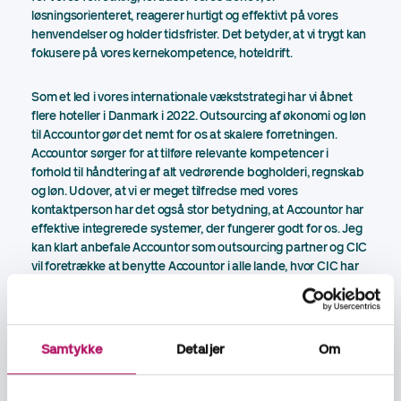
løsningsorienteret, reagerer hurtigt og effektivt på vores
henvendelser og holder tidsfrister. Det betyder, at vi trygt kan
fokusere på vores kernekompetence, hoteldrift.
Som et led i vores internationale vækststrategi har vi åbnet
flere hoteller i Danmark i 2022. Outsourcing af økonomi og løn
til Accountor gør det nemt for os at skalere forretningen.
Accountor sørger for at tilføre relevante kompetencer i
forhold til håndtering af alt vedrørende bogholderi, regnskab
og løn. Udover, at vi er meget tilfredse med vores
kontaktperson har det også stor betydning, at Accountor har
effektive integrerede systemer, der fungerer godt for os. Jeg
kan klart anbefale Accountor som outsourcing partner og CIC
vil foretrække at benytte Accountor i alle lande, hvor CIC har
aktiviteter.
OM CIC Hospitality
CIC har hovedkontor i Oslo, Norway med over 190 ansatte i
Samtykke
Detaljer
Om
virksomheden. CIC er hotel operatør med fokus på sine
værdier Caring, Inspiring & Creative. Hotel porteføljen består