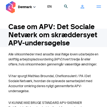
Gå
EN
Søg
Denmark
til
hovedindhold
Case om APV: Det Sociale
Netværk om skræddersyet
APV-undersøgelse
Alle virksomheder med ansatte skal ifølge loven udarbejde en
skriftlig arbejdspladsvurdering (APV) hvert tredje år eller
oftere, hvis virksomheden gennemgår væsentlige ændringer.
Vi har spurgt Mathias Broundal, Chefkonsulent / PA i Det
Sociale Netværk, hvordan de oplevede samarbejdet med
Accountor omkring deres nyligt gennemførte APV-
undersøgelse.
VI KUNNE IKKE BRUGE STANDARD APV-SKEMAER