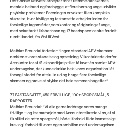
Det Sociale Netværk arbejder for at fremme danskernes
mentale helbred og forebygge, at flere børn og unge udvikler
psykiske problemer. Foreningen er vokset til en kompleks
størrelse, hvor frivillige og fastansatte arbejder inden for
forskellige fagområder, som kontor og rådgivning af unge,
med sekretariat i København og 17 headspace-centre fordelt
rundt i landet, fra Øst til Vest.
Mathias Broundal fortæller: ”Ingen standard APV-skemaer
dækkede vores størrelse og opsætning. Vi kontaktede derfor
Accountor for at få eksperthjælp til at få lavet én samlet APV-
undersøgelse, der kunne dække hele vores organisation i ét
forsøg i stedet for at skulle ud og bruge flere forskellige
skemaer og prøve at stykke det hele sammen bagefter.”
77 FASTANSATTE, 450 FRIVILLIGE, 100+ SPØRGSMÅL, 5
RAPPORTER
Mathias Broundal: ”Vi ville gerne inddrage vores mange
frivillige – og i samarbejde med Accountor sikrede vi os, at vi
fik stillet de rette spørgsmål, både i forhold til de lovmæssige
krav og i forhold til vores egen ambition med undersøgelsen.