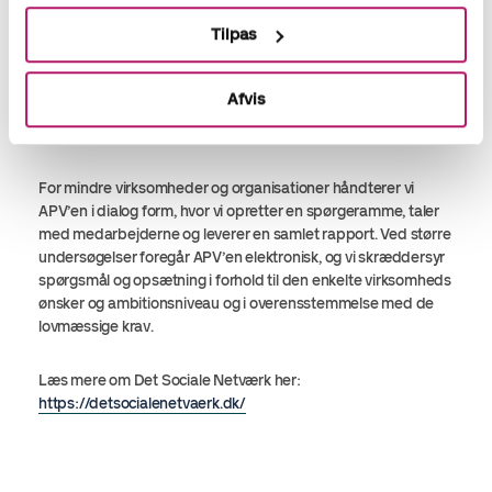
hvad er ’nice to have.’”
Tilpas
Mathias Broundal, Chefkonsulent / PA i Det Sociale Netværk.
Afvis
Kontakt os for en uforpligtende samtale, hvis du også har
brug for sparring eller hjælp til din næste APV.
For mindre virksomheder og organisationer håndterer vi
APV’en i dialog form, hvor vi opretter en spørgeramme, taler
med medarbejderne og leverer en samlet rapport. Ved større
undersøgelser foregår APV’en elektronisk, og vi skræddersyr
spørgsmål og opsætning i forhold til den enkelte virksomheds
ønsker og ambitionsniveau og i overensstemmelse med de
lovmæssige krav.
Læs mere om Det Sociale Netværk her:
https://detsocialenetvaerk.dk/