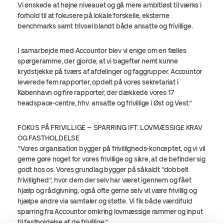
Vi ønskede at højne niveauet og gå mere ambitiøst til værks i
forhold til at fokusere på lokale forskelle, eksterne
benchmarks samt trivsel blandt både ansatte og frivillige.
I samarbejde med Accountor blev vi enige om en fælles
spørgeramme, der gjorde, at vi bagefter nemt kunne
krydstjekke på tværs af afdelinger og faggrupper. Accountor
leverede fem rapporter, opdelt på vores sekretariat i
København og fire rapporter, der dækkede vores 17
headspace-centre, hhv. ansatte og frivillige i Øst og Vest.”
FOKUS PÅ FRIVILLIGE – SPARRING IFT. LOVMÆSSIGE KRAV
OG FASTHOLDELSE
”Vores organisation bygger på frivilligheds-konceptet, og vi vil
gerne gøre noget for vores frivillige og sikre, at de befinder sig
godt hos os. Vores grundlag bygger på såkaldt ”dobbelt
frivillighed”, hvor dem der selv har været igennem og fået
hjælp og rådgivning, også ofte gerne selv vil være frivillig og
hjælpe andre via samtaler og støtte. Vi fik både værdifuld
sparring fra Accountor omkring lovmæssige rammer og input
til fastholdelse af de frivillige.”