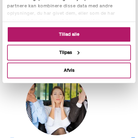
partnere kan kombinere disse data med andre
oplysninger, du har givet dem, eller som de har
indsamlet fra din brug af deres tjenester.
Stig Bülow
Tillad alle
Senior HR og rekrutteringskonsulent
stig.bulow@aspia.dk
+45 81 10 29 21
Tilpas
Afvis