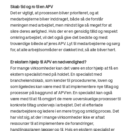
Skab tid og ro til en APV
Det er vigtigt, at processen bliver prioriteret, og at
medarbejderne bliver inddraget, både så de forstår
meningen med arbejdet, men mindst lige så meget for at
sikre deres ærlighed. Hvis der er en gensidig tillid og respekt
omkring arbejdet, vil det også give det bedste og mest
troværdige billede af jeres APV. Lyt til medarbejderne og sørg
for, at alle arbejdsområder er dækket ind, så alle bliver hørt.
Er ekstern hjælp til APV en nødvendighed?
For mange virksomheder kan det være en stor hjælp at få en
ekstern specialist med på holdet. En specialist med
branchekendskab, som kender til procedurerne, loven og
som ligeledes kan være med til at implementere nye tiltag og
processer på baggrund af APV’en. En specialist kan også
være med til at få omgjort de mere uoverskuelige processer til
konkrete tiltag undervejs i arbejdet. Det vil efterlade
medarbejdere og ledere i en mere tryg og smidig proces. Det
har vist sig, at der i mange virksomheder ikke er afsat
ressourcer til at implementere de forandringer,
handlingsplanen lægger op til. Hvis en ekstern specialist er