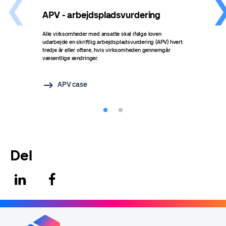
APV - arbejdspladsvurdering
Få 
Alle virksomheder med ansatte skal ifølge loven
Vi op
udarbejde en skriftlig arbejdspladsvurdering (APV) hvert
Arbe
tredje år eller oftere, hvis virksomheden gennemgår
væsentlige ændringer.
APV case
Del