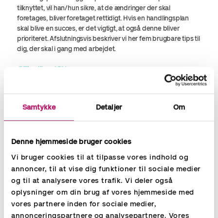
tilknyttet, vil han/hun sikre, at de ændringer der skal
foretages, bliver foretaget rettidigt. Hvis en handlingsplan
skal blive en succes, er det vigtigt, at også denne bliver
prioriteret. Afslutningsvis beskriver vi her fem brugbare tips til
dig, der skal i gang med arbejdet.
5 Tips til en APV
Sørg for, at der er afsat god tid og ro til arbejdet. Både
medarbejdere og ledelse skal være involverede i processen.
For at sikre et godt arbejdsmiljø er det vigtigt, at det bliver
Samtykke
Detaljer
Om
synligt prioriteret, især hvis det viser sig, at der er visse
udfordringer i arbejdsmiljøet — sæt tid af til at løse disse. Vær
velforberedt og sørg for at have den korrekte viden om
processen. Overvej, om I internt har de færdigheder, den
Denne hjemmeside bruger cookies
nødvendige tid samt de ressourcer der skal til for at få
Vi bruger cookies til at tilpasse vores indhold og
udarbejdet en APV. Hvis ikke, anbefaler vi at få en ekstern
annoncer, til at vise dig funktioner til sociale medier
specialist til at stå i spidsen for processen.
og til at analysere vores trafik. Vi deler også
oplysninger om din brug af vores hjemmeside med
Læs mere om APV her
vores partnere inden for sociale medier,
annonceringspartnere og analysepartnere. Vores