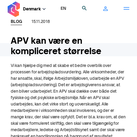
Gå
EN
Søg
Denmark
til
hovedindhold
BLOG
15.11.2018
APV kan være en
kompliceret størrelse
Vi kan hjælpe dig med at skabe et bedre overblik over
processen for arbejdspladsvurdering. Alle virksomheder, der
har ansatte, skal, ifølge Arbejdsmiljøloven, udarbejde en APV
(arbejdspladsvurdering). Det er arbejdsgiverens ansvar, at
den bliver udarbejdet. En APV skal dække over både det
fysiske og det psykiske arbejdsmiljø. Når en APV skal
udarbejdes, kan det virke stort og uoverskueligt. Alle
medarbejdere i virksomheden skal involveres, og der er
mange krav, der skal være opfyldt. Det er bl.a. krav om, at den
skal være formuleret skriftlig, den skal være tilgængelig for
medarbejdere, ledelse og Arbejdstilsynet samt der skal være
beskrevet en handlingsplan på baggrund af resultatet.