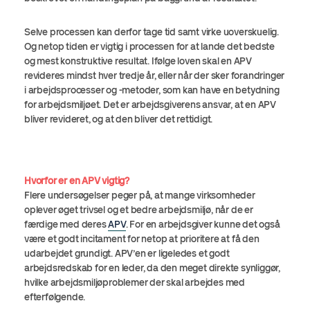
Selve processen kan derfor tage tid samt virke uoverskuelig.
Og netop tiden er vigtig i processen for at lande det bedste
og mest konstruktive resultat. Ifølge loven skal en APV
revideres mindst hver tredje år, eller når der sker forandringer
i arbejdsprocesser og -metoder, som kan have en betydning
for arbejdsmiljøet. Det er arbejdsgiverens ansvar, at en APV
bliver revideret, og at den bliver det rettidigt.
Hvorfor er en APV vigtig?
Flere undersøgelser peger på, at mange virksomheder
oplever øget trivsel og et bedre arbejdsmiljø, når de er
færdige med deres
APV
. For en arbejdsgiver kunne det også
være et godt incitament for netop at prioritere at få den
udarbejdet grundigt. APV’en er ligeledes et godt
arbejdsredskab for en leder, da den meget direkte synliggør,
hvilke arbejdsmiljøproblemer der skal arbejdes med
efterfølgende.