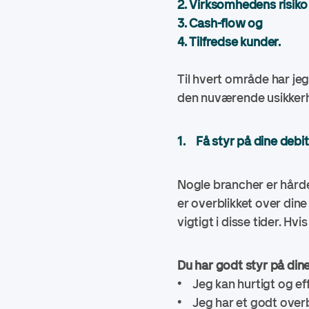
2. Virksomhedens risik
3. Cash-flow og
4. Tilfredse kunder.
Til hvert område har je
den nuværende usikk
1. Få styr på dine debi
Nogle brancher er hård
er overblikket over din
vigtigt i disse tider. Hv
Du har godt styr på din
• Jeg kan hurtigt og eff
• Jeg har et godt overb