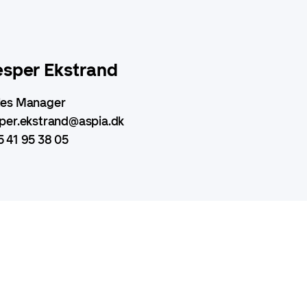
esper Ekstrand
les Manager
sper.ekstrand@aspia.dk
5 41 95 38 05