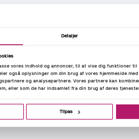
erblik
 helt afgørende i den aktuelle situation. Derfor laver vi i
Detaljer
base. Vi er særlig opmærksomme på de betalinger, vi fo
til enhver tid kan betale dine regninger
ookies
passe vores indhold og annoncer, til at vise dig funktioner til 
ksomhedens cashflow, hvis du gør/kan følgende:
 deler også oplysninger om din brug af vores hjemmeside med
ik over min daglige likvide beholdning (inkl. muligt træk
gspartnere og analysepartnere. Vores partnere kan kombine
mmer af indbetalinger i de kommende uger
em, eller som de har indsamlet fra din brug af deres tjeneste
ver trukket på min kassekredit i de kommende uger
 moms- og skattebetalinger
 meget kredit, jeg giver mine kunder
Tilpas
andle lange kredittider hos mine leverandører