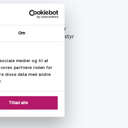
 Accountor cash-flow opgørelser
Om
rventer indgår hver uge. Få styr
sociale medier og til at
 vores partnere inden for
 på kassekredit)
re disse data med andre
r.
Tillad alle