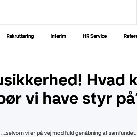
Rekruttering
Interim
HR Service
Refer
usikkerhed! Hvad k
ør vi have styr på
! ....selvom vi er på vej mod fuld genåbning af samfunde