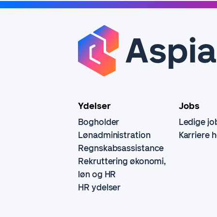
Ydelser
Jobs
Bogholder
Ledige jo
Lønadministration
Karriere 
Regnskabsassistance
Rekruttering økonomi,
løn og HR
HR ydelser