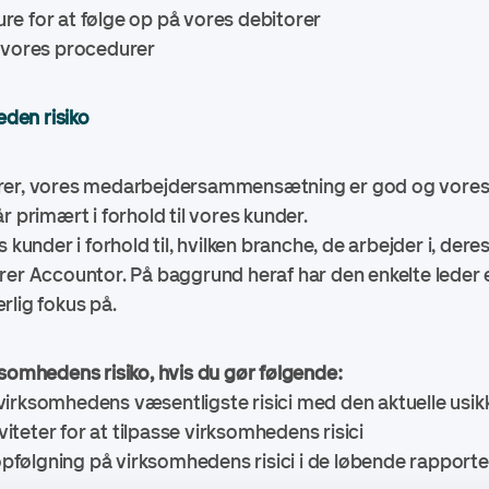
ure for at følge op på vores debitorer
ge vores procedurer
den risiko
rer, vores medarbejdersammensætning er god og vores le
r primært i forhold til vores kunder.
 kunder i forhold til, hvilken branche, de arbejder i, deres 
er Accountor. På baggrund heraf har den enkelte leder en 
rlig fokus på.
ksomhedens risiko, hvis du gør følgende:
 virksomhedens væsentligste risici med den aktuelle usi
iteter for at tilpasse virksomhedens risici
pfølgning på virksomhedens risici i de løbende rapport