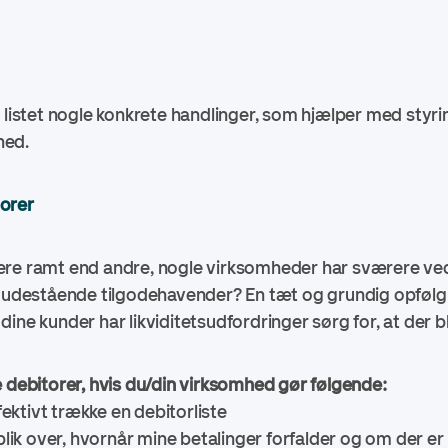
o
g listet nogle konkrete handlinger, som hjælper med styr
erhed.
torer
ere ramt end andre, nogle virksomheder har sværere ved
e udestående tilgodehavender? En tæt og grundig opfølg
is dine kunder har likviditetsudfordringer sørg for, at der b
e debitorer, hvis du/din virksomhed gør følgende:
ektivt trække en debitorliste
lik over, hvornår mine betalinger forfalder og om der er 