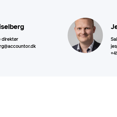
iselberg
J
 direktør
Sa
erg@accountor.dk
je
+4