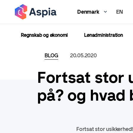
Gå
EN
til
Denmark
hovedindhold
Regnskab og økonomi
Lønadministration
BLOG
20.05.2020
Fortsat stor 
på? og hvad b
Fortsat stor usikkerhed