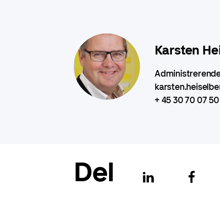
Karsten He
Administrerende
karsten.heiselb
+ 45 30 70 07 50
Del