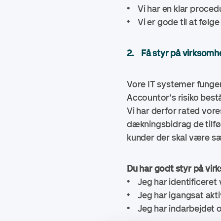
• Vi har en klar proced
• Vi er gode til at føl
2. Få styr på virksomhe
Vore IT systemer funge
Accountor’s risiko bestå
Vi har derfor rated vores
dækningsbidrag de tilfør
kunder der skal være sæ
Du har godt styr på vir
• Jeg har identificeret
• Jeg har igangsat aktiv
• Jeg har indarbejdet o