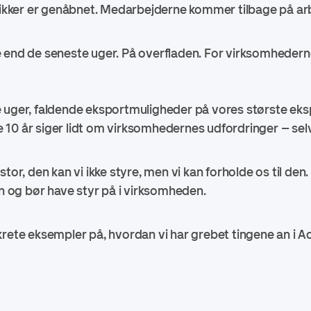
utikker er genåbnet. Medarbejderne kommer tilbage på a
 end de seneste uger. På overfladen. For virksomhederne
 uger, faldende eksportmuligheder på vores største eks
dste 10 år siger lidt om virksomhedernes udfordringer – 
stor, den kan vi ikke styre, men vi kan forholde os til den
an og bør have styr på i virksomheden.
krete eksempler på, hvordan vi har grebet tingene an i A