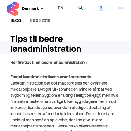
Gå
EN
Søg
Denmark
til
hovedindhold
BLOG
08.08.2018
Tips til bedre
lønadministration
Her fire tips til en bedre lønadministration :
Fordel lønadministrationen over flere ansatte
Lønadministration bør optimalt fordeles hen over flere
medarbejdere. Det gør virksomheden mindre sårbar ved
sygdom og ferier. Sygdom er aldrig særligt belejligt, men hvis
firmaets eneste lønansvarlige bliver syg i dagene frem mod
lønkørsel, kan det gå ud over den rettidige udbetaling af
lønnen hos resten af medarbejderstaben. Det er ikke bare
uheldigt men også en oplevelse, der kan give lavere
medarbejdertilfredshed. Denne risiko bliver væsentligt