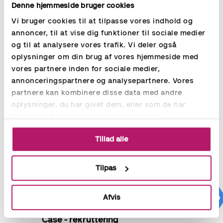
Denne hjemmeside bruger cookies
vores medarbejdere uddannede og opdaterede i henhold til
den gældende lovgivning og de kollektive overenskomster.
Vi bruger cookies til at tilpasse vores indhold og
Skal vi give et tilbud på lønadministration i din virksomhed?
annoncer, til at vise dig funktioner til sociale medier
Kontakt os i dag og få meget mere information.
og til at analysere vores trafik. Vi deler også
oplysninger om din brug af vores hjemmeside med
Læs mere om Accountors ydelser
her
vores partnere inden for sociale medier,
annonceringspartnere og analysepartnere. Vores
partnere kan kombinere disse data med andre
oplysninger, du har givet dem, eller som de har
indsamlet fra din brug af deres tjenester.
Tillad alle
Tilpas
Afvis
Case - rekruttering
Out