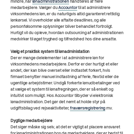
mindre, når
lønadministrationen
håndteres af flere
medarbejdere. Vælger du
Accountor
til at administrere
virksomhedens løn, er du naturligvis altid garanteret rettidig
lønkørsel. Vi overholder alle aftalte deadlines, og alle
personfølsomme oplysninger bliver behandlet fortroligt.
Hurtigt vil du opleve, hvordan outsourcing af administrationen
medvirker til øget tryghed og tilfredshed hos dine ansatte.
Vælg et praktisk system til lønadministation
Der er mange delelementer i at administrere løn for
virksomhedens medarbejdere. Derfor er der hurtigt et eller
andet, der kan blive overset eller indtastet forkert, hvis
firmaet benytter manuel indtastning af ferie, flextid eller de
ugentlige arbejdstimer. Undgå forkerte lønudbetalinger ved
at vælge et system til lønafregningen, der er så enkelt og
intuitivt som muligt. Hos Accountor tilbyder vi elektronisk
lønadministration. Det gør det nemt at holde styr på
udgiftsbilag ved rejseaktiviteter,
fraværsregistrering
mv.
Dygtige medarbejdere
Det siger måske sig selv, at det er vigtigt at placere ansvaret
for lønadministrationen hos de medarbejdere, der er bedst til