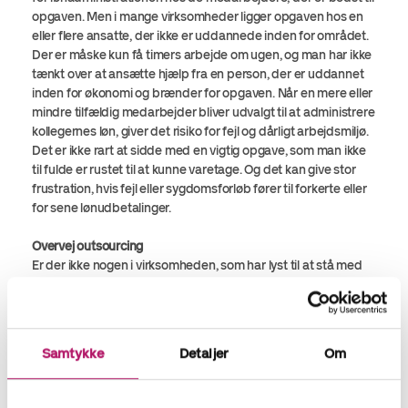
opgaven. Men i mange virksomheder ligger opgaven hos en
eller flere ansatte, der ikke er uddannede inden for området.
Der er måske kun få timers arbejde om ugen, og man har ikke
tænkt over at ansætte hjælp fra en person, der er uddannet
inden for økonomi og brænder for opgaven. Når en mere eller
mindre tilfældig medarbejder bliver udvalgt til at administrere
kollegernes løn, giver det risiko for fejl og dårligt arbejdsmiljø.
Det er ikke rart at sidde med en vigtig opgave, som man ikke
til fulde er rustet til at kunne varetage. Og det kan give stor
frustration, hvis fejl eller sygdomsforløb fører til forkerte eller
for sene lønudbetalinger.
Overvej outsourcing
Er der ikke nogen i virksomheden, som har lyst til at stå med
lønadministrationen? Hos Accountor står vi klar til at hjælpe
med problemfri og personlig lønadministration for både de
helt små og de større virksomheder. Det giver en ro i
hverdagen at vide, at der altid er styr på medarbejdernes løn,
Samtykke
Detaljer
Om
opsparede feriedage, den nye overenskomst og den
enkeltes afholdte flextid. Vi sørger for, at medarbejderne altid
får korrekte lønsedler og rettidige udbetalinger. Samtidig er