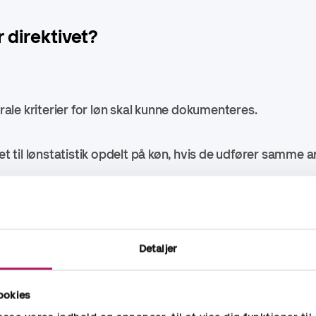
 direktivet?
le kriterier for løn skal kunne dokumenteres.
til lønstatistik opdelt på køn, hvis de udfører samme a
d over 100 ansatte:
Detaljer
rskelle mellem køn (forskellig hyppighed afhængigt af s
ookies
b over 5 %, hvis det ikke kan forklares med objektive kr