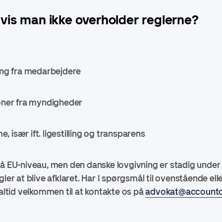
hvis man ikke overholder reglerne?
g fra medarbejdere
oner fra myndigheder
især ift. ligestilling og transparens
på EU-niveau, men den danske lovgivning er stadig under 
gler at blive afklaret. Har I spørgsmål til ovenstående ell
 altid velkommen til at kontakte os på
advokat@accounto