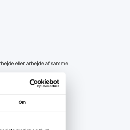
rbejde eller arbejde af samme
Om
tørrelse).
iterier.