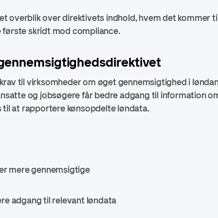
I et overblik over direktivets indhold, hvem det kommer t
 første skridt mod compliance.
gennemsigtighedsdirektivet
er krav til virksomheder om øget gennemsigtighed i lønda
 ansatte og jobsøgere får bedre adgang til information o
 til at rapportere kønsopdelte løndata.
r mere gennemsigtige
adgang til relevant løndata