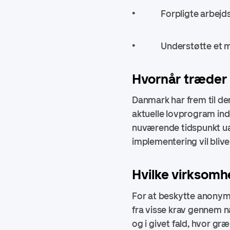
• Forpligte arbejdsgiv
• Understøtte et mer
Hvornår træder 
Danmark har frem til de
aktuelle lovprogram inde
nuværende tidspunkt uafk
implementering vil bliv
Hvilke virksomh
For at beskytte anonymi
fra visse krav gennem n
og i givet fald, hvor græ