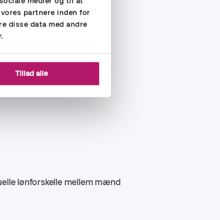
sociale medier og til at
 vores partnere inden for
orskelsbehandling ikke har
re disse data med andre
r.
Tillad alle
uelle lønforskelle mellem mænd