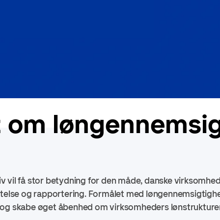
t om løngennemsi
v vil få stor betydning for den måde, danske virksomhe
ttelse og rapportering.
Formålet med løngennemsigtighe
 og skabe øget åbenhed om virksomheders lønstrukturer