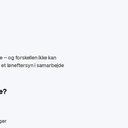
 – og forskellen ikke kan
 et løneftersyn i samarbejde
e?
ger