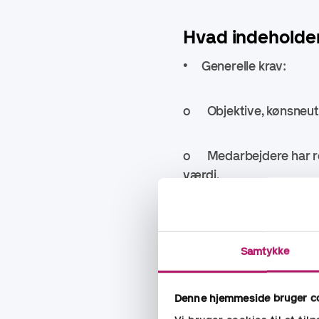
Hvad indeholder
• Generelle krav:
o Objektive, kønsneutra
o Medarbejdere har ret 
værdi.
• For virksomheder me
Samtykke
o Rapportering af lønfo
Denne hjemmeside bruger c
o Løneftersyn ved lønga