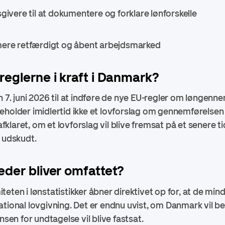
ere til at dokumentere og forklare lønforskelle
e retfærdigt og åbent arbejdsmarked
reglerne i kraft i Danmark?
n 7. juni 2026 til at indføre de nye EU-regler om løngen
holder imidlertid ikke et lovforslag om gennemførelsen a
laret, om et lovforslag vil blive fremsat på et senere tid
e udskudt.
eder bliver omfattet?
teten i lønstatistikker åbner direktivet op for, at de m
ational lovgivning. Det er endnu uvist, om Danmark vil b
nsen for undtagelse vil blive fastsat.