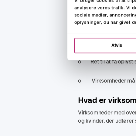
Vi bruger cookies til at til
analysere vores trafik. Vi
o Omvendt bevisbyrde i
sociale medier, annoncerin
oplysninger, du har givet d
fundet sted.
• For ansøgere:
Afvis
o Ret til at få oplyst s
o Virksomheder må ikke
Hvad er virksomh
Virksomheder med over 1
og kvinder, der udfører