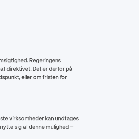
nemsigtighed. Regeringens
f direktivet. Det er derfor på
spunkt, eller om fristen for
indste virksomheder kan undtages
enytte sig af denne mulighed –