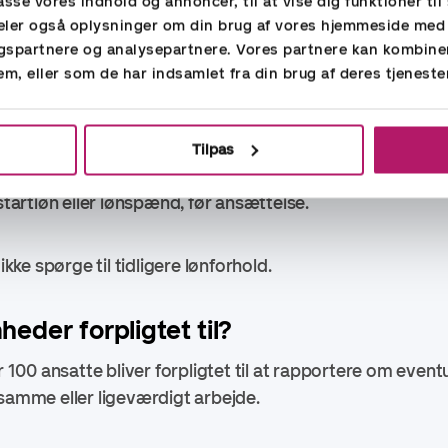
passe vores indhold og annoncer, til at vise dig funktioner til 
 deler også oplysninger om din brug af vores hjemmeside med
 diskriminationssager – virksomheden skal bevise, at f
gspartnere og analysepartnere. Vores partnere kan kombine
em, eller som de har indsamlet fra din brug af deres tjeneste
Tilpas
tartløn eller lønspænd, før ansættelse.
 spørge til tidligere lønforhold.
eder forpligtet til?
00 ansatte bliver forpligtet til at rapportere om event
 samme eller ligeværdigt arbejde.