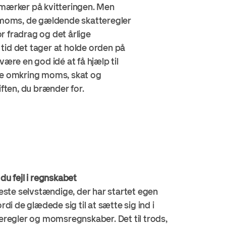
mærker på kvitteringen. Men
smoms, de gældende skatteregler
r fradrag og det årlige
id det tager at holde orden på
ære en god idé at få hjælp til
iske omkring moms, skat og
iften, du brænder for.
u fejl i regnskabet
este selvstændige, der har startet egen
di de glædede sig til at sætte sig ind i
eregler og momsregnskaber. Det til trods,