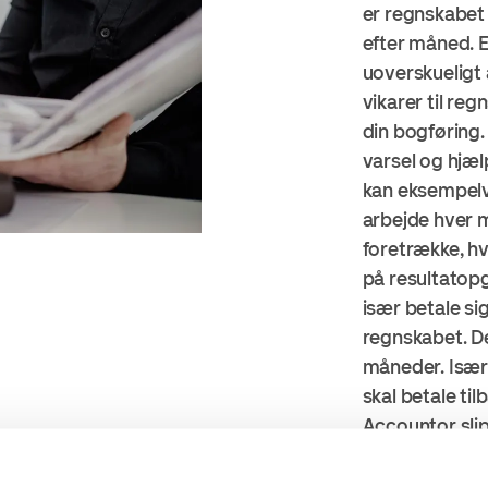
er regnskabet 
efter måned. El
uoverskueligt 
vikarer til reg
din bogføring.
varsel og hjæl
kan eksempelvi
arbejde hver m
foretrække, hvi
på resultatopg
især betale sig,
regnskabet. De
måneder. Især 
skal betale til
Accountor sli
tidskrævende b
altid er up to 