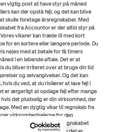
en vigtig post at have styr på måned
lers kan der opstå fejl, og det kan blive
at skulle foretage årsregnskaber. Med
nskabet fra Accountor er der altid styr på
 Vores vikarer kan træde til med kort
pe for en kortere eller længere periode. Du
s nøjes med at betale for få timers
åned i en løbende aftale. Det er at
s du bliver irriteret over at bruge din tid
ørelser og selvangivelser. Og det kan
 hvis du ved, at du risikerer at lave fejl i
t er ærgerligt at opdage fejl efter mange
hvis det pludselig er din virksomhed, der
bage. Med en dygtig vikar til regnskab fra
pper virksomhedsejerne for den
ogføring og sikrer sig, at regnskabet
date. Vikarerne er fleksible, og det er