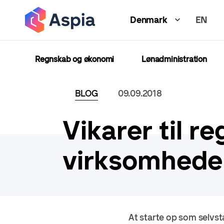
Gå
EN
til
Denmark
hovedindhold
Regnskab og økonomi
Lønadministration
BLOG
09.09.2018
Vikarer til 
virksomhede
At starte op som selvst