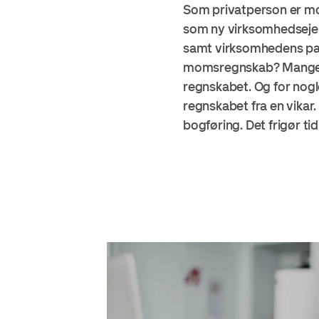
Som privatperson er mo
som ny virksomhedsejer
samt virksomhedens pass
momsregnskab? Mange vi
regnskabet. Og for nogle
regnskabet fra en vikar.
bogføring. Det frigør ti