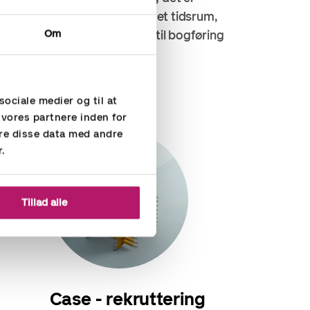
sistance til de opgaver og i det tidsrum,
Om
levant. Læs mere om vikarer til bogføring
sociale medier og til at
 vores partnere inden for
re disse data med andre
r.
Tillad alle
Case - rekruttering