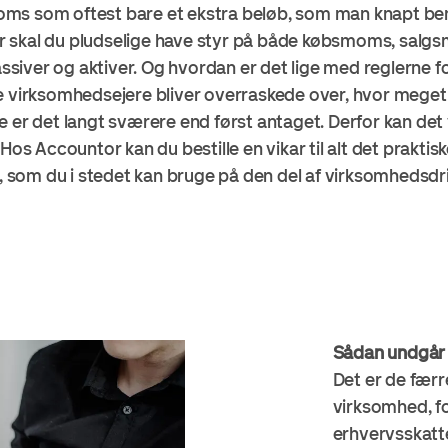
ms som oftest bare et ekstra beløb, som man knapt be
 skal du pludselige have styr på både købsmoms, salg
iver og aktiver. Og hvordan er det lige med reglerne fo
rksomhedsejere bliver overraskede over, hvor meget t
 er det langt sværere end først antaget. Derfor kan det v
 Hos Accountor kan du bestille en vikar til alt det prakt
d, som du i stedet kan bruge på den del af virksomhedsdr
Sådan undgår d
Det er de færr
virksomhed, for
erhvervsskatt