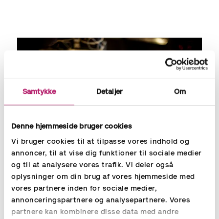
Samtykke
Detaljer
Om
Denne hjemmeside bruger cookies
Vi bruger cookies til at tilpasse vores indhold og
annoncer, til at vise dig funktioner til sociale medier
og til at analysere vores trafik. Vi deler også
oplysninger om din brug af vores hjemmeside med
Effektivitet
vores partnere inden for sociale medier,
annonceringspartnere og analysepartnere. Vores
Alle sparer tid i forhold til den manuelle håndtering af
rejseafregninger og udlæg. Vores estimat er, at
partnere kan kombinere disse data med andre