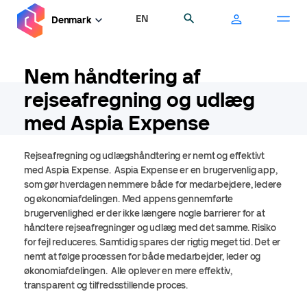
Gå
EN
Søg
Denmark
til
hovedindhold
Nem håndtering af
rejseafregning og udlæg
med Aspia Expense
Rejseafregning og udlægshåndtering er nemt og effektivt
med Aspia Expense. Aspia Expense er en brugervenlig app,
som gør hverdagen nemmere både for medarbejdere, ledere
og økonomiafdelingen. Med appens gennemførte
brugervenlighed er der ikke længere nogle barrierer for at
håndtere rejseafregninger og udlæg med det samme. Risiko
for fejl reduceres. Samtidig spares der rigtig meget tid. Det er
nemt at følge processen for både medarbejder, leder og
økonomiafdelingen. Alle oplever en mere effektiv,
transparent og tilfredsstillende proces.