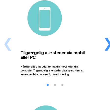
Tilgængelig alle steder via mobil
Få 
eller PC
op
Håndter alle dine udgifter fra din mobil eller din
Få in
computer. Tilgængelig alle steder via skyen. Nem at
det, 
anvende - ikke nødvendigt med træning.
vigti