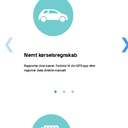
Nemt kørselsregnskab
Eff
Rapporter dine kørsel. Forbind til din GPS app eller
Afsen
registrer data direkte manuelt
autom
Få et
refu