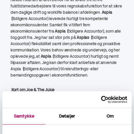
fuldtidsmedarbejdere til vores regnskabsfunktion for at sikre
den daglige drift og worklife balance i afdelingen.
Aspia
(
tidligere
Accountor) leverede hurtigt tre kompetente
økonomikonsulenter. Samlet fik vi tilført fem
økonomikonsulenter fra
Aspia (
tidligere
Accountor), som alle
tog godt fra. Jeg har sat stor pris på
Aspias (
tidligere
Accountor) fleksibilitet samt den professionelle og proaktive
kommunikation. Vores behov ændrede sig undervejs, og her
oplevede jeg, at
Aspia (
tidligere
Accountor) hurtigt og nemt
tilpasser aftalen. Jeg kan derfor klart anbefale at anvende
Aspia
(
tidligere
Accountor) til rekrutterings- eller
bemandingsopgaver i økonomifunktionen.
Kort om Joe & The Juice
Joe & The Juice A/S er en restaurationskæde, der primært
sælger juice, kaffe og sandwich. Kæden findes over 300
steder i Europa, Australia, Europe, North America.
Virksomheden blev grundlagt i 2002 af Kaspar Basse med
Samtykke
Detaljer
Om
den første butik i København. Virksomhedens omsætning
ligger på 1100 mill.