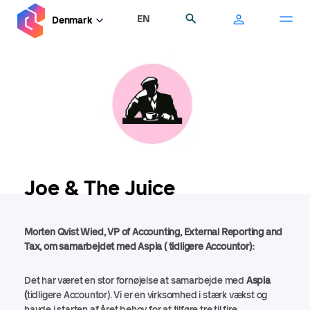
Gå
EN
Søg
Denmark
til
hovedindhold
Joe & The Juice
Morten Qvist Wied, VP of Accounting, External Reporting and
Tax, om samarbejdet med Aspia ( tidligere Accountor):
Det har været en stor fornøjelse at samarbejde med
Aspia
(
tidligere
Accountor). Vi er en virksomhed i stærk vækst og
havde i starten af året behov for at tilføre tre til fire