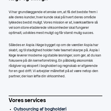
Vi har grundlæggende et ønske om, at få det bedste frem i
alle deres kunder, hver kunde skal på hvert deres område
lykkedes bedst muligt. Vores mission er at, iværksættere så
vel som store etablerede virksomheder skal fungerer
optimalt, udvikles mest muligt og får størst mulig succes.
Således er Aspia i Køge bygget op om de værdier Aspia har
skabt, og til stadighed holder hele teamet skarpe på. Aspia i
Køge leverer moderne og stabile løsninger, som gør, at du kan
fokusere på din kerneforretning. En pålidelig økonomisk
rådgiver og ekspert i bogholderi og regnskab er afgørende
for en god drift. Vi arbejder målrettet på at være netop den
partner, der kan løfte din virksomhed.
Vores services
Outsourcing af bogholderi