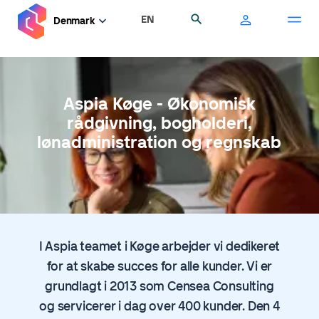
Gå
EN
Søg
Denmark
til
hovedindhold
Aspia Køge - Økonomisk
rådgivning, bogholderi,
lønadministration og regnskab
I Aspia teamet i Køge arbejder vi dedikeret
for at skabe succes for alle kunder. Vi er
grundlagt i 2013 som Censea Consulting
og servicerer i dag over 400 kunder. Den 4