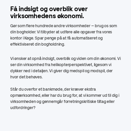
Få indsigt og overblik over
virksomhedens økonomi.
Gør som flere hundrede andre virksomheder – brug os som
din bogholder. Vi tilbyder at udføre alle opgaver fra vores
kontor i Køge. Spar penge på at få automatiseret og
effektiviseret din bogholdning.
Vi ønsker at opnå indsigt, overblik og viden om din økonomi. Vi
ser din virksomhed fra helikopterperspektivet, ligesom vi
dykker ned i detaljen. Vi giver dig medspil og modspil, der
hvor det behøves.
Står du overfor et bankmøde, der kræver ekstra
opmærksomhed, eller har du brug for, at vi kommer ud til dig i
virksomheden og gennemgår forretningskritiske tiltag eller
udfordringer?