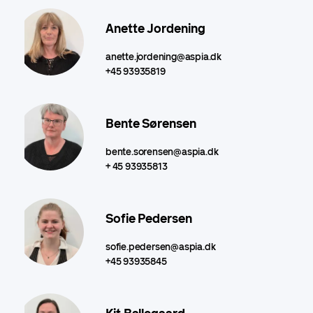
Anette Jordening
anette.jordening@aspia.dk
+45 93935819
Bente Sørensen
bente.sorensen@aspia.dk
+ 45 93935813
Sofie Pedersen
sofie.pedersen@aspia.dk
+45 93935845