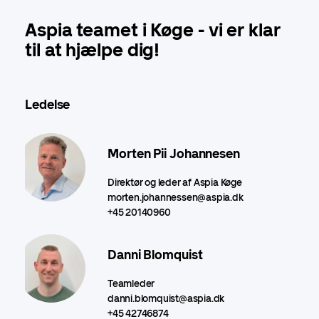
Aspia teamet i Køge - vi er klar
til at hjælpe dig!
Ledelse
Morten Pii Johannesen
Direktør og leder af Aspia Køge
morten.johannessen@aspia.dk
+45 20140960
Danni Blomquist
Teamleder
danni.blomquist@aspia.dk
+45 42746874