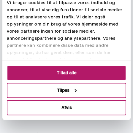
Vi bruger cookies til at tilpasse vores indhold og
Lisbeth Bloch Rønsholt
annoncer, til at vise dig funktioner til sociale medier
og til at analysere vores trafik. Vi deler også
+
oplysninger om din brug af vores hjemmeside med
vores partnere inden for sociale medier,
annonceringspartnere og analysepartnere. Vores
partnere kan kombinere disse data med andre
Lene Drøscher
oplysninger, du har givet dem, eller som de har
indsamlet fra din brug af deres tjenester.
lene.droscher@aspia.dk
+45 93935798
Tillad alle
Annette Stein
Tilpas
anette.stein@aspia.dk
+45 93935786
Afvis