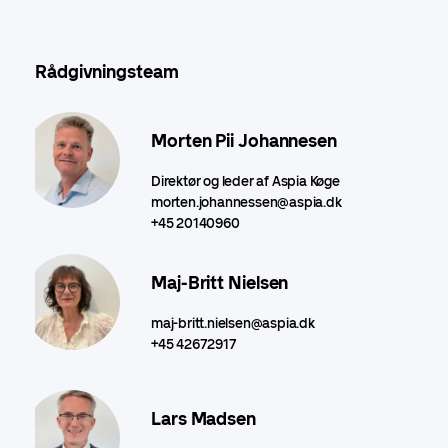
Rådgivningsteam
Morten Pii Johannesen
Direktør og leder af Aspia Køge
morten.johannessen@aspia.dk
+45 20140960
Maj-Britt Nielsen
maj-britt.nielsen@aspia.dk
+45 42672917
Lars Madsen