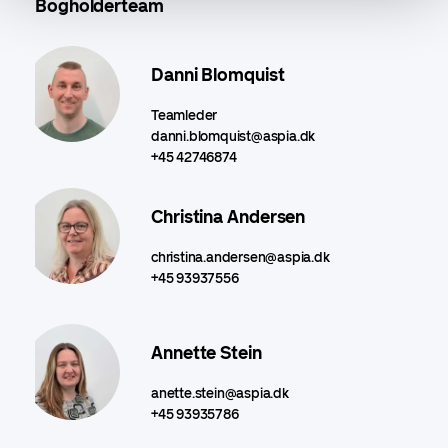
Bogholderteam
Danni Blomquist
Teamleder
danni.blomquist@aspia.dk
+45 42746874
Christina Andersen
christina.andersen@aspia.dk
+45 93937556
Annette Stein
anette.stein@aspia.dk
+45 93935786