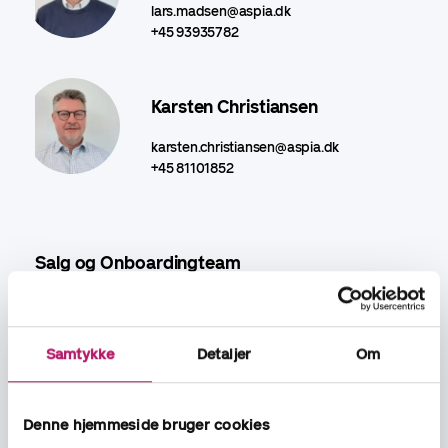
lars.madsen@aspia.dk
+45 93935782
Karsten Christiansen
karsten.christiansen@aspia.dk
+45 81101852
Salg og Onboardingteam
Danni Blomquist
Samtykke
Detaljer
Om
Teamleder
danni.blomquist@aspia.dk
+45 42746874
Denne hjemmeside bruger cookies