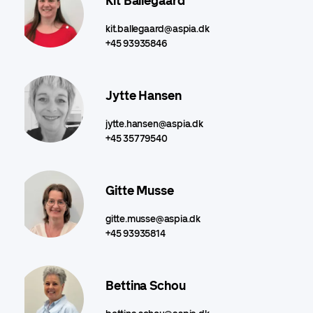
Kit Ballegaard
kit.ballegaard@aspia.dk
+45 93935846
Jytte Hansen
jytte.hansen@aspia.dk
+45 35779540
Gitte Musse
gitte.musse@aspia.dk
+45 93935814
Bettina Schou