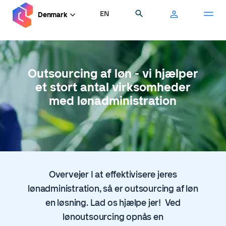
Gå
EN
Søg
Denmark
til
hovedindhold
Outsourcing af løn - vi hjælper
et stort antal virksomheder
med lønadministration
Overvejer I at effektivisere jeres
lønadministration, så er outsourcing af løn
en løsning. Lad os hjælpe jer! Ved
lønoutsourcing opnås en