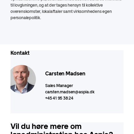
til lovgivningen, og at der tages hensyn til kollektive
overenskomster, lokalaftaler samt virksomhedens egen
personalepolitik.
Kontakt
Carsten Madsen
Sales Manager
carsten.madsen@aspia.dk
+45 41 95 38 24
Vil du høre mere om