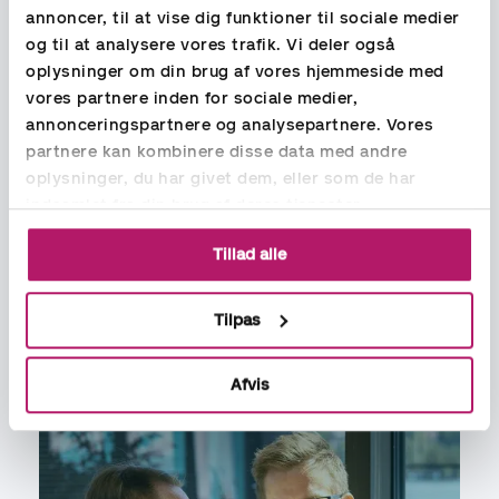
Med lønoutsourcing får du øget
annoncer, til at vise dig funktioner til sociale medier
fleksibilitet og mindre sårbarhed
og til at analysere vores trafik. Vi deler også
oplysninger om din brug af vores hjemmeside med
Ved at outsource lønadministrationen, bliver I mere fleksible
vores partnere inden for sociale medier,
og samtidig mindre sårbare over for interne
annonceringspartnere og analysepartnere. Vores
organisationsændringer, sygdom og andet fravær. Hos Aspia
partnere kan kombinere disse data med andre
sørger lønteamet altid for at have back-up, således at der er
flere, der kan håndtere din virksomheds løn.
oplysninger, du har givet dem, eller som de har
Lønadministrationen kan hurtigt og effektivt skaleres til din
indsamlet fra din brug af deres tjenester.
virksomhedens udvikling i antallet af medarbejdere. Jeres
virksomhed vil få en personlig lønkonsulent, som er den
Tillad alle
daglige kontaktperson.
Tilpas
Afvis