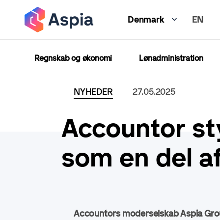
Gå
EN
til
Denmark
hovedindhold
Regnskab og økonomi
Lønadministration
NYHEDER
27.05.2025
Accountor st
som en del a
Accountors moderselskab Aspia Gro