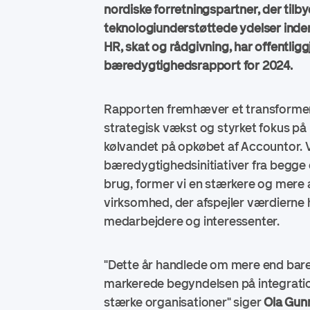
nordiske forretningspartner, der tilb
teknologiunderstøttede ydelser inden
HR, skat og rådgivning, har offentliggj
bæredygtighedsrapport for 2024.
Rapporten fremhæver et transforme
strategisk vækst og styrket fokus p
kølvandet på opkøbet af Accountor. 
bæredygtighedsinitiativer fra begge 
brug, former vi en stærkere og mere 
virksomhed, der afspejler værdierne
medarbejdere og interessenter.
"Dette år handlede om mere end bare
markerede begyndelsen på integrati
stærke organisationer" siger
Ola Gun