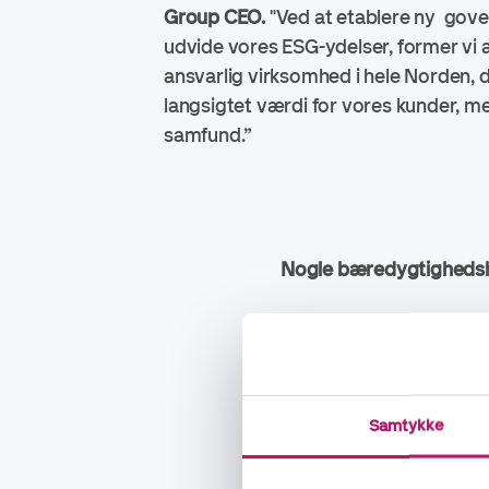
Group CEO.
"Ved at etablere ny gove
udvide vores ESG-ydelser, former vi 
ansvarlig virksomhed i hele Norden, 
langsigtet værdi for vores kunder, 
samfund.”
Nogle bæredygtighedsh
Vi er stolte over at 
som en top 50-arbejds
Vi har udvidet vores 
Samtykke
bæredygtighedsarbe
Vi har forbedret vor