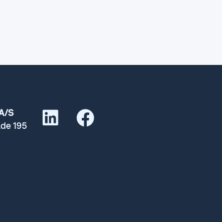
A/S
de 195