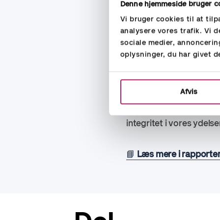
vores miljøpåvirkning
Denne hjemmeside bruger c
Gennem vores samarbe
Vi bruger cookies til at til
analysere vores trafik. Vi
fattigdom gennem ivæ
sociale medier, annoncerin
Vi har styrket vores
oplysninger, du har givet d
arbejdet og integrer
Når vi ser fremad, vil v
Afvis
inklusion på alle niveau
hvor hver enkelt føler s
integritet i vores ydels
📘
Læs mere i rapporte