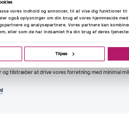
ookies
jde med Hand in Hand har vi hjulpet 200 mennesker – 
passe vores indhold og annoncer, til at vise dig funktioner til 
 deler også oplysninger om din brug af vores hjemmeside med
rksætteri i Kenya siden projektets start
gspartnere og analysepartnere. Vores partnere kan kombine
 bæredygtighedsledelse ved at etablere en ESG-komité p
em, eller som de har indsamlet fra din brug af deres tjeneste
e bæredygtighed i vores processer
i fortsat have fokus på kulturel integration, styrke vores
Tilpas
er og håndtere forandringsrelateret stress. Vi er forpligte
ig værdsat og støttet i sin professionelle udvikling, opre
er og tilstræber at drive vores forretning med minimal mil
n!