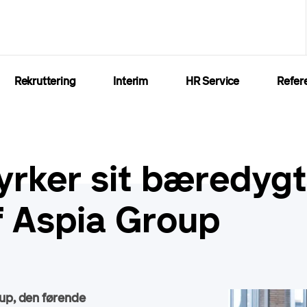
Rekruttering
Interim
HR Service
Refer
yrker sit bæredyg
f Aspia Group
up, den førende