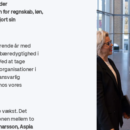
yder
 for regnskab, løn,
ort sin
rende år med
å bæredygtighed i
Ved at tage
organisationer i
ansvarlig
 hos vores
 vækst. Det
onen mellem to
narsson, Aspia