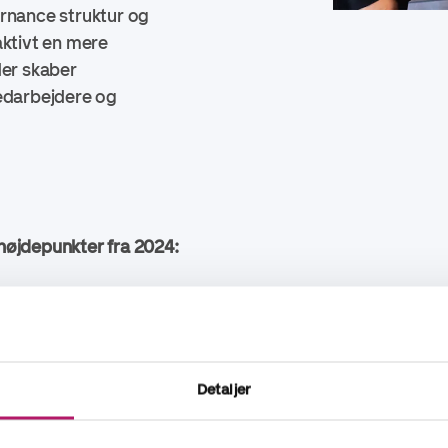
rnance struktur og
aktivt en mere
der skaber
medarbejdere og
øjdepunkter fra 2024:
være en top-rangeret arbejdsgiver for unge professionelle
giver i Finland og top 30 i Sverige
lokale teams og ESG-rapporteringstjenester for at støtte 
Detaljer
jde
es klimaberegningsmetoder og udvidet Scope 3-emission