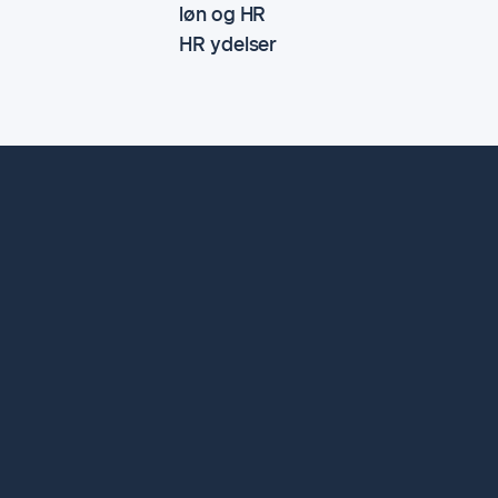
løn og HR
HR ydelser