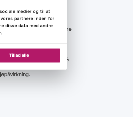
primært kvinder – ud af
sociale medier og til at
 vores partnere inden for
re disse data med andre
å koncernniveau for at fremme
r.
 indsats for mangfoldighed og
Tillad alle
t til at skabe en arbejdsplads,
tholder høje standarder for
jøpåvirkning.