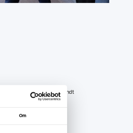
 i Sverige og Finland; anerkendt
flere kunder i deres
Om
skategorier for at reducere