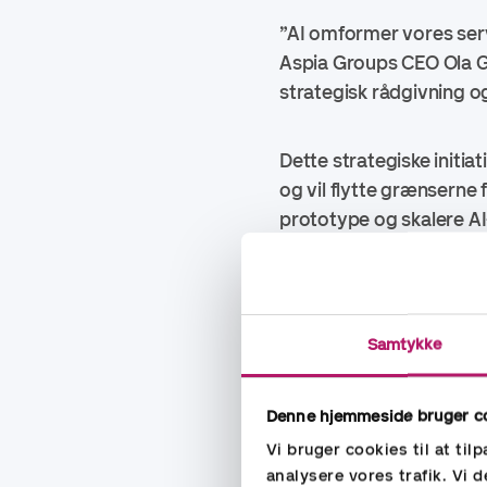
”AI omformer vores servi
Aspia Groups CEO Ola Gu
strategisk rådgivning og
Dette strategiske initi
og vil flytte grænserne 
prototype og skalere A
teknologileverandører.
Efterhånden som initiativ
Samtykke
kunder og interessenter
Mere information:
Denne hjemmeside bruger c
Vi bruger cookies til at til
analysere vores trafik. Vi
Ola Gunnarsson, CEO