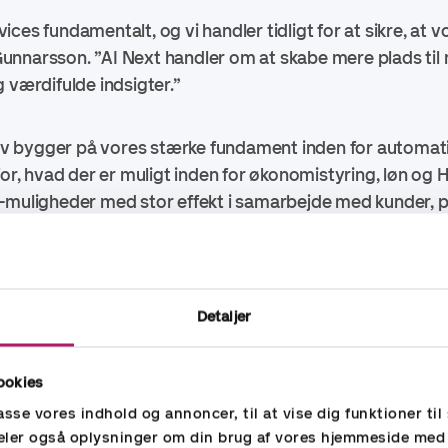
ces fundamentalt, og vi handler tidligt for at sikre, at v
nnarsson. ”AI Next handler om at skabe mere plads til 
 værdifulde indsigter.”
ativ bygger på vores stærke fundament inden for automat
for, hvad der er muligt inden for økonomistyring, løn og HR
I-muligheder med stor effekt i samarbejde med kunder, 
et udvikler sig, vil vi fortsat dele, hvordan AI Next skab
Detaljer
.
ookies
passe vores indhold og annoncer, til at vise dig funktioner til 
 deler også oplysninger om din brug af vores hjemmeside med