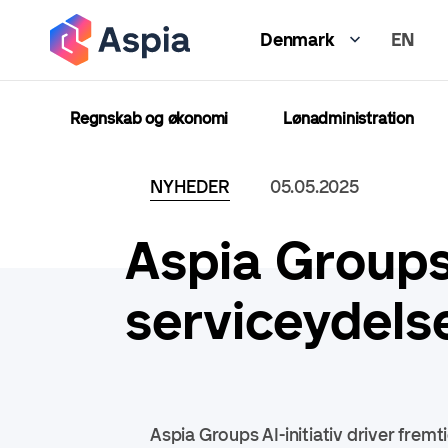
Gå
EN
til
Denmark
hovedindhold
Regnskab og økonomi
Lønadministration
NYHEDER
05.05.2025
Aspia Groups 
serviceydels
Aspia Groups AI-initiativ driver fremt