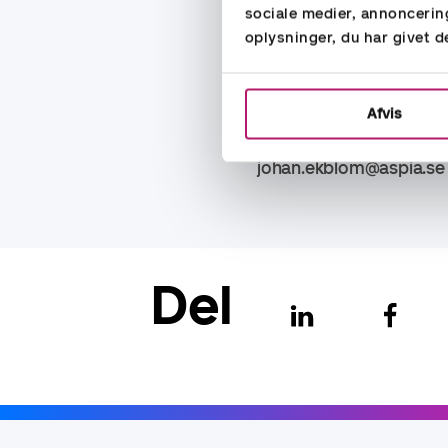
sociale medier, annoncerin
Aspia Group
oplysninger, du har givet d
ola.gunnarsson@aspia.
Johan Ekblom, CIO
Afvis
Aspia Group
johan.ekblom@aspia.se
Del