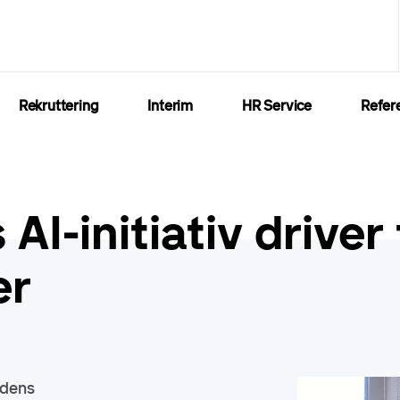
Rekruttering
Interim
HR Service
Refer
AI-initiativ driver
er
idens