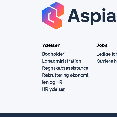
Ydelser
Jobs
Bogholder
Ledige jo
Lønadministration
Karriere 
Regnskabsassistance
Rekruttering økonomi,
løn og HR
HR ydelser