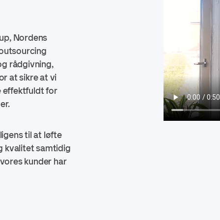
up, Nordens
 outsourcing
og rådgivning,
for at sikre at vi
effektfuldt for
er.
gens til at løfte
g kvalitet samtidig
 vores kunder har