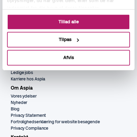
oplysninger, du har givet dem, eller som de har
indsamlet fra din brug af deres tjenester.
Ydelser
Tillad alle
Bogholder
Lønadministration
Tilpas
Regnskabsassistance
Rekruttering økonomi, løn og HR
HR ydelser
Afvis
Jobs
Ledige jobs
Karriere hos Aspia
Om Aspia
Vores ydelser
Nyheder
Blog
Privacy Statement
Fortrolighedserklæring for website besøgende
Privacy Compliance