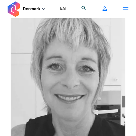
Gå
EN
Søg
Denmark
til
hovedindhold