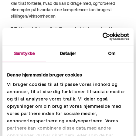
klar til at fortælle, hvad du kan bidrage med, og forbered
eksempler på hvordan dine kompetencer kan bruges i
stillingen/virksomheden
7. Tal ikke dårligt om din tidligere arbejdsgiver – det virker
uprofessionelt, og du kan hurtigt komme til at lyde som et
’brokkehoved. ’ Selvom du har meget på hjerte, er en
jobsamtale ikke det rette forum. Hold hellere dine svar korte
Samtykke
Detaljer
Om
og objektive her
8. Dit profilbillede på SoMe – hvis du er jobsøgende, så kan
du i disse online tider godt forvente, at
Denne hjemmeside bruger cookies
rekrutteringskonsulenten eller virksomheden vil tjekke din FB
Vi bruger cookies til at tilpasse vores indhold og
eller LinkedIn profil. Så overvej hvordan din profil tager sig ud
annoncer, til at vise dig funktioner til sociale medier
for en nysgerrig rekrutteringskonsulent. Vi havde for nylig en
og til at analysere vores trafik. Vi deler også
konkret episode, hvor en af vores kunder aflyste en planlagt
jobsamtale på baggrund af et ’for vildt’ profilbillede på FB
oplysninger om din brug af vores hjemmeside med
vores partnere inden for sociale medier,
9. Hvad er dine lønforventninger? Dette er et spørgsmål, som
annonceringspartnere og analysepartnere. Vores
du næsten med sikkerhed vil få – så vær klar med et
partnere kan kombinere disse data med andre
velovervejet svar 10. Vær dig selv til samtalen! Lad din
oplysninger, du har givet dem, eller som de har