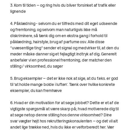
3. Kom til tiden – og ring hvis du bliver forsinket af trafik eller
lignende
4. Påklædning - selvom du er tilfreds med dit eget udseende
og fremtoning, og selvom man naturligvis ikke må
diskriminere, så tænk dig om en ekstra gang i forhold til
påklædning, hairstyle, brug af parfume osv. Alle disse
”uvæsentlige ting” sender et signal og medvirker til, at den du
møder måske danner sig et fejlagtigt indtryk af dig. Generelt
anbefaler vi en professionel fremtoning, der matcher den
stilling / virksomhed, du søger
5. Brug eksempler – det er ikke nok at sige, at du f.eks. er god
til ’at holde mange bolde i luften’. Tænk over hvilke konkrete
eksempler, du kan fremhæve
6. Hvad er din motivation for at søge jobbet? Dette er et af de
vigtigste spørgsmål at være skarp på; hvad motiverede dig til
at søge netop denne stilling hos denne virksomhed? Dine
svar vægter højt hos rekrutteringskonsulenten – og det vil alt
andet lige trække ned, hvis du ikke er velforberedt her. Vær