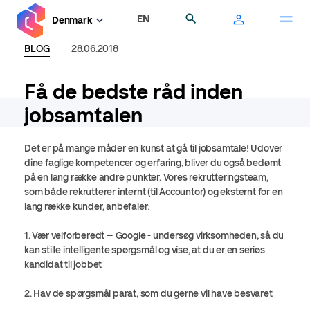
Gå
EN
Søg
Denmark
til
hovedindhold
BLOG
28.06.2018
Få de bedste råd inden
jobsamtalen
Det er på mange måder en kunst at gå til jobsamtale! Udover
dine faglige kompetencer og erfaring, bliver du også bedømt
på en lang række andre punkter. Vores rekrutteringsteam,
som både rekrutterer internt (til Accountor) og eksternt for en
lang række kunder, anbefaler:
1. Vær velforberedt – Google - undersøg virksomheden, så du
kan stille intelligente spørgsmål og vise, at du er en seriøs
kandidat til jobbet
2. Hav de spørgsmål parat, som du gerne vil have besvaret