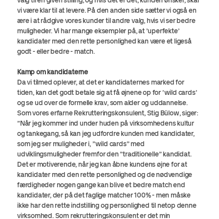
valg til en given stilling, og hvis det er det, kunden ønsker, skal
vi være klar til at levere. På den anden side sætter vi også en
ære i at rådgive vores kunder til andre valg, hvis vi ser bedre
muligheder. Vi har mange eksempler på, at ’uperfekte’
kandidater med den rette personlighed kan være et ligeså
godt - eller bedre - match.
Kamp om kandidaterne
Da vi tilmed oplever, at det er kandidaternes marked for
tiden, kan det godt betale sig at få øjnene op for ’wild cards’
og se ud over de formelle krav, som alder og uddannelse.
Som vores erfarne Rekrutteringskonsulent, Stig Bülow, siger:
”Når jeg kommer ind under huden på virksomhedens kultur
og tankegang, så kan jeg udfordre kunden med kandidater,
som jeg ser muligheder i, ”wild cards” med
udviklingsmuligheder fremfor den ”traditionelle” kandidat.
Det er motiverende, når jeg kan åbne kundens øjne for at
kandidater med den rette personlighed og de nødvendige
færdigheder nogen gange kan blive et bedre match end
kandidater, der på det faglige matcher 100% - men måske
ikke har den rette indstilling og personlighed til netop denne
virksomhed. Som rekrutteringskonsulent er det min