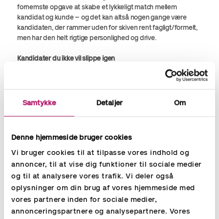
fornemste opgave at skabe et lykkeligt match mellem
kandidat og kunde – og det kan altså nogen gange være
kandidaten, der rammer uden for skiven rent fagligt/formelt,
men har den helt rigtige personlighed og drive.
Kandidater du ikke vil slippe igen
Jeg har adskillige eksempler på, at de virksomheder der tør
gribe chancen og vælge de ’skæve’ kandidater med de
mange ansættelser; den forkerte uddannelse eller alder, har
fået medarbejdere de slet ikke vil slippe igen! Et eksempel er,
Samtykke
Detaljer
Om
da jeg skulle rekruttere en bogholder til et konsulenthus i
København. Kandidaten jeg mente passede til dem, havde
hverken den formelle uddannelse eller alder, men helt sikkert
Denne hjemmeside bruger cookies
den rette personlighed og drive. Heldigvis var virksomheden
klar til at møde hende; det har de ikke fortrudt. Selv da
Vi bruger cookies til at tilpasse vores indhold og
økonomiafdelingen skulle flytte, valgte de at finde et nyt
annoncer, til at vise dig funktioner til sociale medier
internt job til hende, da de ville ikke slippe hende igen”! Så jeg
og til at analysere vores trafik. Vi deler også
kan kun sige: prøv det!” :)
oplysninger om din brug af vores hjemmeside med
vores partnere inden for sociale medier,
annonceringspartnere og analysepartnere. Vores