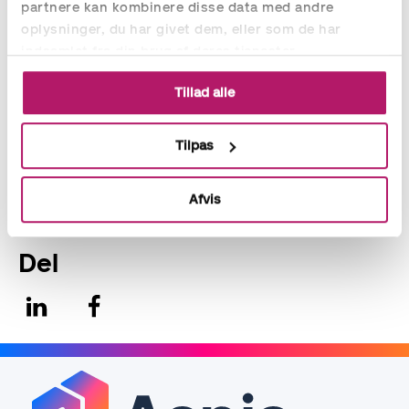
partnere kan kombinere disse data med andre
oplysninger, du har givet dem, eller som de har
indsamlet fra din brug af deres tjenester.
Stig Bülow
Tillad alle
Senior HR og rekrutteringskonsulent
Tilpas
stig.bulow@aspia.dk
+45 81 10 29 21
Afvis
Del