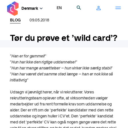
Gå
EN
Søg
Denmark
til
hovedindhold
BLOG
09.05.2018
Tør du prøve et ’wild card’?
"Han er for gammel!"
"Hun har ikke den rigtige uddannelse!"
"Hun har mange ansættelser – hun virker ikke særlig stabil"
"Han har været det samme sted længe – han er nok ikke så
initiativrig"
Udsagn vi jævnligt hører, når vi rekrutterer. Vores
rekrutteringsteam oplever ofte, at virksomheden vælger
medarbejder ud fra rent formelle krav som uddannelse og
alder. Der er rift om de ’perfekte’ kandidater med den rette
uddannelse og ingen huller i CV’et. Den ’perfekte’ kandidat
med det ’perfekte’ CV kan også nogen gange være det rette