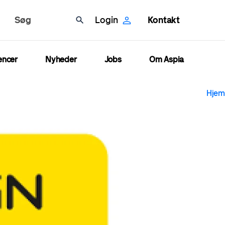
Søg
Login
Kontakt
encer
Nyheder
Jobs
Om Aspia
B
Hjem