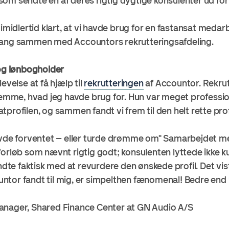
om sendte en af deres rigtig dygtige konsulenter ud for 
 imidlertid klart, at vi havde brug for en fastansat medarb
gang sammen med Accountors rekrutteringsafdeling.
 og lønbogholder
evelse at få hjælp til
rekrutteringen
af Accountor. Rekru
nemme, hvad jeg havde brug for. Hun var meget professione
profilen, og sammen fandt vi frem til den helt rette profi
havde forventet – eller turde drømme om" Samarbejdet 
forløb som nævnt rigtig godt; konsulenten lyttede ikke k
endte faktisk med at revurdere den ønskede profil. Det vis
or fandt til mig, er simpelthen fænomenal! Bedre end ’lig
anager, Shared Finance Center at GN Audio A/S