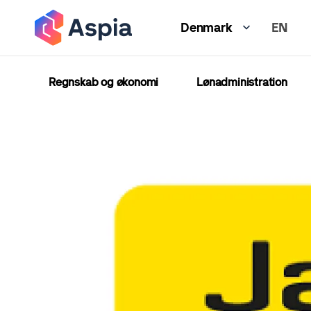
Gå
EN
til
Denmark
hovedindhold
Regnskab og økonomi
Lønadministration