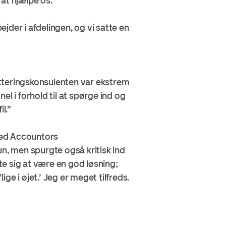
at hjælpe os.
ejder i afdelingen, og vi satte en
tteringskonsulenten var ekstrem
l i forhold til at spørge ind og
l.”
med Accountors
un, men spurgte også kritisk ind
te sig at være en god løsning;
e i øjet.’ Jeg er meget tilfreds.