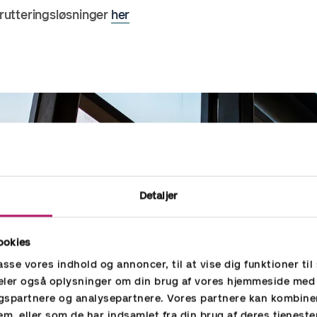
rutteringsløsninger
her
Detaljer
ookies
passe vores indhold og annoncer, til at vise dig funktioner til 
 deler også oplysninger om din brug af vores hjemmeside med
gspartnere og analysepartnere. Vores partnere kan kombine
em, eller som de har indsamlet fra din brug af deres tjeneste