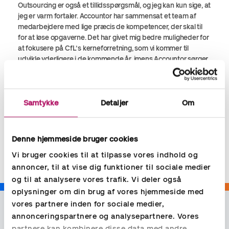
Outsourcing er også et tillidsspørgsmål, og jeg kan kun sige, at
jeg er varm fortaler. Accountor har sammensat et team af
medarbejdere med lige præcis de kompetencer, der skal til
for at løse opgaverne. Det har givet mig bedre muligheder for
at fokusere på CfL’s kerneforretning, som vi kommer til
udvikle yderligere i de kommende år, imens Accountor sørger
for, at økonomifunktionen fungerer og understøtter vores
udvikling af CfL”.
Samtykke
Detaljer
Om
Del
Denne hjemmeside bruger cookies
Vi bruger cookies til at tilpasse vores indhold og
annoncer, til at vise dig funktioner til sociale medier
og til at analysere vores trafik. Vi deler også
oplysninger om din brug af vores hjemmeside med
vores partnere inden for sociale medier,
annonceringspartnere og analysepartnere. Vores
partnere kan kombinere disse data med andre