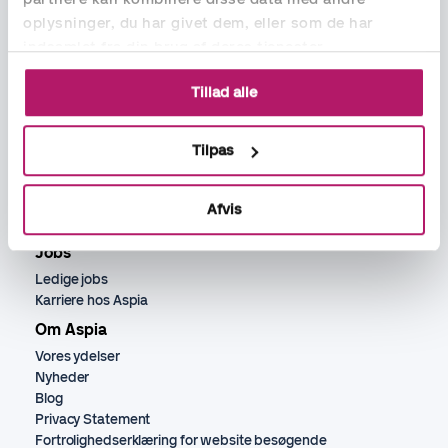
oplysninger, du har givet dem, eller som de har
indsamlet fra din brug af deres tjenester.
Tillad alle
Ydelser
Bogholder
Tilpas
Lønadministration
Regnskabsassistance
Rekruttering økonomi, løn og HR
Afvis
HR ydelser
Jobs
Ledige jobs
Karriere hos Aspia
Om Aspia
Vores ydelser
Nyheder
Blog
Privacy Statement
Fortrolighedserklæring for website besøgende