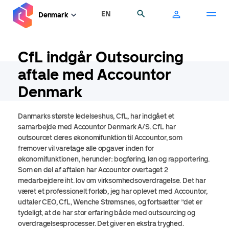
Gå
EN
Søg
Denmark
til
hovedindhold
CfL indgår Outsourcing
aftale med Accountor
Denmark
Danmarks største ledelseshus, CfL, har indgået et
samarbejde med Accountor Denmark A/S. CfL har
outsourcet deres økonomifunktion til Accountor, som
fremover vil varetage alle opgaver inden for
økonomifunktionen, herunder: bogføring, løn og rapportering.
Som en del af aftalen har Accountor overtaget 2
medarbejdere iht. lov om virksomhedsoverdragelse. Det har
været et professionelt forløb, jeg har oplevet med Accountor,
udtaler CEO, CfL, Wenche Strømsnes, og fortsætter ”det er
tydeligt, at de har stor erfaring både med outsourcing og
overdragelsesprocesser. Det giver en ekstra tryghed.