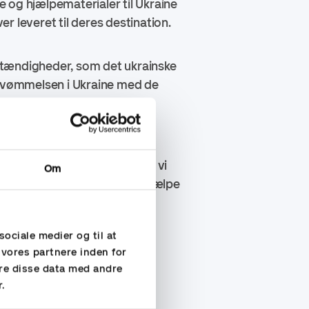
 og hjælpematerialer til Ukraine
ver leveret til deres destination.
stændigheder, som det ukrainske
ersvømmelsen i Ukraine med de
Accountor at gøre sit til at
en på. For eksempel støtter vi
Om
 måder. Denne donation vil hjælpe
sociale medier og til at
 vores partnere inden for
re disse data med andre
r.
rlighed