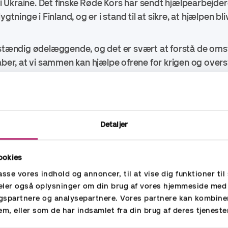
Ukraine. Det finske Røde Kors har sendt hjælpearbejdere
gtninge i Finland, og er i stand til at sikre, at hjælpen bli
ldstændig ødelæggende, og det er svært at forstå de om
håber, at vi sammen kan hjælpe ofrene for krigen og ov
s tidligere donation til UNICEF og denne donation ønsker 
onkin, Accountors administrerende direktør.
e har Accountor konstant søgt måder at give hjælp i kris
Detaljer
ere, der arbejder i Ukraine, og deres familier på mange
ukrainere i de berørte regioner.
ookies
passe vores indhold og annoncer, til at vise dig funktioner til 
 deler også oplysninger om din brug af vores hjemmeside med
gspartnere og analysepartnere. Vores partnere kan kombine
em, eller som de har indsamlet fra din brug af deres tjeneste
Her finder du mere information om Accountors ansva