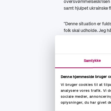
oversvømmelseskrisen i 
samt hjulpet ukrainske fly
"Denne situation er fu
folk skal udholde. Jeg 
midler, vi har. Med vore
hjælpe,” siger Niklas S
Siden krigens begyndels
Samtykke
direkte vores medarbejd
med at yde nødhjælp til 
Denne hjemmeside bruger c
Vi bruger cookies til at til
analysere vores trafik. Vi
sociale medier, annoncerin
oplysninger, du har givet d