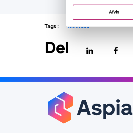
Afvis
Tags
Denmark
Del