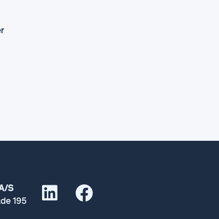
er
A/S
de 195