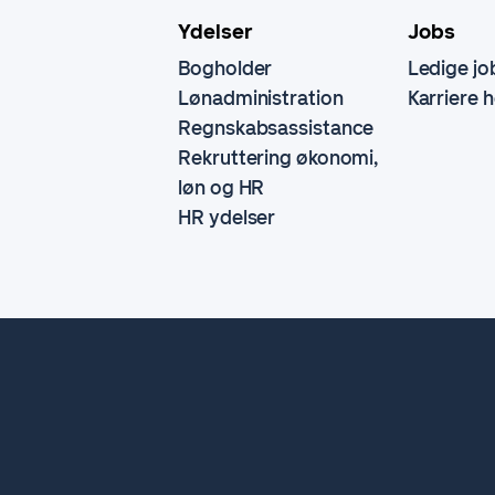
Ydelser
Jobs
Bogholder
Ledige jo
Lønadministration
Karriere 
Regnskabsassistance
Rekruttering økonomi,
løn og HR
HR ydelser