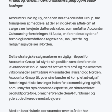
Finland og Norden inden for økonomistyring og HR SaaS-
løsninger.
Accountor Holding Oy, der er en del af Accountor Group, har
fornøjelsen at meddele, at der er indgået en aftale om at
sælge sine helejede datterselskaber, som omfatter Accountor
Outsourcing-forretningen, til Aspia, en førende udbyder af
teknologiunderstøttede regnskabs-, løn-, skatte- og
rådgivningsydelser i Norden.
Dette strategiske salg markerer en vigtig milepæl for
Accountor Group i at styrke sin position som den førende
leverandør af cloud-baseret software til små og mellemstore
virksomheder samt større virksomheder i Finland og Norden.
Accountor Group tilbyder sine kunder et komplet udvalg af
forretningskritiske løsninger inden for økonomistyring og HR,
som udnytter dyb domæneekspertise, en differentieret
produktportefølje, brancheførende GenAI-funktioner og
yderst dedikerede medarbejdere.
Med en lang historie, der spænder over to årtier, har