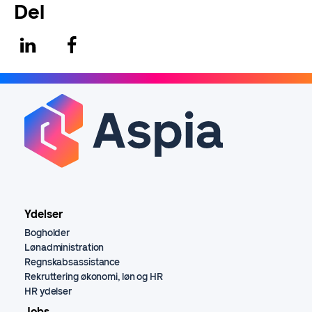
Del
Ydelser
Bogholder
Lønadministration
Regnskabsassistance
Rekruttering økonomi, løn og HR
HR ydelser
Jobs