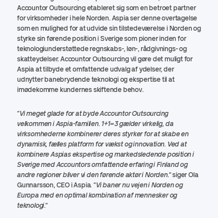
Accountor Outsourcing etableret sig som en betroet partner
for virksomheder i hele Norden. Aspia ser denne overtagelse
som en mulighed for at udvide sin tilstedeværelse i Norden og
styrke sin førende position i Sverige som pioner inden for
teknologiunderstøttede regnskabs-, løn-, rådgivnings- og
skatteydelser. Accountor Outsourcing vil gøre det muligt for
Aspia at tilbyde et omfattende udvalg af ydelser, der
udnytter banebrydende teknologi og ekspertise til at
imødekomme kundernes skiftende behov.
"Vi meget glade for at byde Accountor Outsourcing
velkommen i Aspia-familien. 1+1=3 gælder virkelig, da
virksomhederne kombinerer deres styrker for at skabe en
dynamisk, fælles platform for vækst og innovation. Ved at
kombinere Aspias ekspertise og markedsledende position i
Sverige med Accountors omfattende erfaring i Finland og
andre regioner bliver vi den førende aktør i Norden."
siger Ola
Gunnarsson, CEO i Aspia
. "Vi baner nu vejen i Norden og
Europa med en optimal kombination af mennesker og
teknologi."