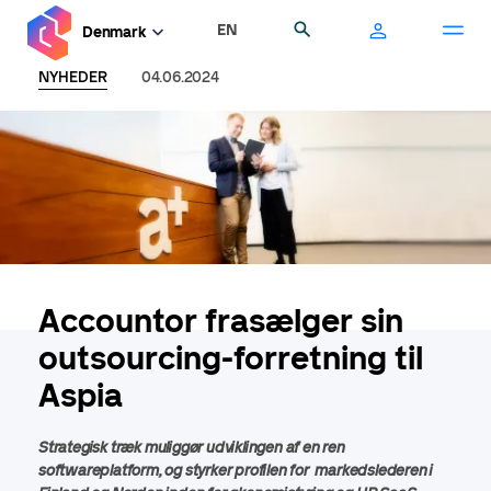
Gå
EN
Søg
Denmark
til
hovedindhold
NYHEDER
04.06.2024
Accountor frasælger sin
outsourcing-forretning til
Aspia
Strategisk træk muliggør udviklingen af en ren
softwareplatform, og styrker profilen for markedslederen i