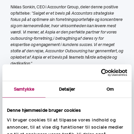
Niklas Sonkin, CEO i Accountor Group, deler denne positive
opfattelse:
"Salget er et bevis på Accountors strategiske
fokus på at optimere sin forretningsportefølje og koncentrere
sig om kerneområder, hvor virksomheden kan levere mest
værdi. Vi mener, at Aspia er den perfekte partner for vores
outsourcing-forretning, i betragtning af deres ry for
ekspertise og engagement i kundens succes. Vi er meget
stolte af den rejse, Accountor Outsourcing har gennemført, og
opkøbet af Aspia er et bevis på teamets hårde arbejde og
dedikation."
Begge parter er forpligtede til at sikre en gnidningsløs
overgang for medarbejdere, kunder og interessenter.
Samtykke
Detaljer
Om
Transaktionen er underlagt visse betingelser og forventes
gennemført inden for kort tid.
Denne hjemmeside bruger cookies
Vi bruger cookies til at tilpasse vores indhold og
Yderligere oplysninger:
annoncer, til at vise dig funktioner til sociale medier