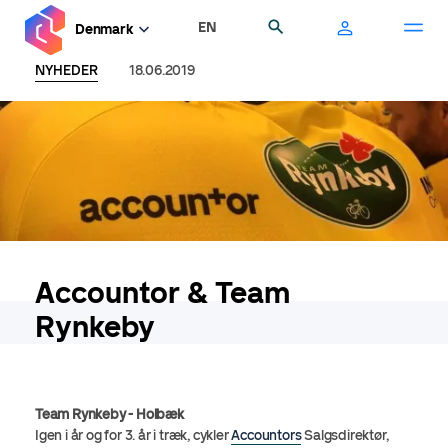
Gå
EN
Søg
Denmark
til
hovedindhold
NYHEDER
18.06.2019
Accountor & Team
Rynkeby
Team Rynkeby - Holbæk
Igen i år og for 3. år i træk, cykler
Accountors
Salgsdirektør,