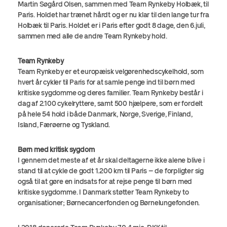
Martin Søgård Olsen, sammen med Team Rynkeby Holbæk, til
Paris. Holdet har trænet hårdt og er nu klar til den lange tur fra
Holbæk til Paris. Holdet er i Paris efter godt 8 dage, den 6.juli,
sammen med alle de andre Team Rynkeby hold.
Team Rynkeby
Team Rynkeby er et europæisk velgørenhedscykelhold, som
hvert år cykler til Paris for at samle penge ind til børn med
kritiske sygdomme og deres familier. Team Rynkeby består i
dag af 2.100 cykelryttere, samt 500 hjælpere, som er fordelt
på hele 54 hold i både Danmark, Norge, Sverige, Finland,
Island, Færøerne og Tyskland.
Børn med kritisk sygdom
I gennem det meste af et år skal deltagerne ikke alene blive i
stand til at cykle de godt 1.200 km til Paris – de forpligter sig
også til at gøre en indsats for at rejse penge til børn med
kritiske sygdomme. I Danmark støtter Team Rynkeby to
organisationer; Børnecancerfonden og Børnelungefonden.