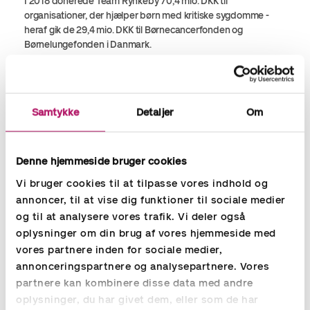
I 2018 donerede Team Rynkeby 70,4 mio. DKK til
organisationer, der hjælper børn med kritiske sygdomme -
heraf gik de 29,4 mio. DKK til Børnecancerfonden og
Børnelungefonden i Danmark.
På billedet herunder ses Team Rynkeby Holbæk cykelholdet,
som her tager en velfortjent pause foran Accountors kontor i
Herlev.
Samtykke
Detaljer
Om
Læs mere om Accountor
her
Denne hjemmeside bruger cookies
Vi bruger cookies til at tilpasse vores indhold og
annoncer, til at vise dig funktioner til sociale medier
og til at analysere vores trafik. Vi deler også
oplysninger om din brug af vores hjemmeside med
vores partnere inden for sociale medier,
annonceringspartnere og analysepartnere. Vores
partnere kan kombinere disse data med andre
oplysninger, du har givet dem, eller som de har