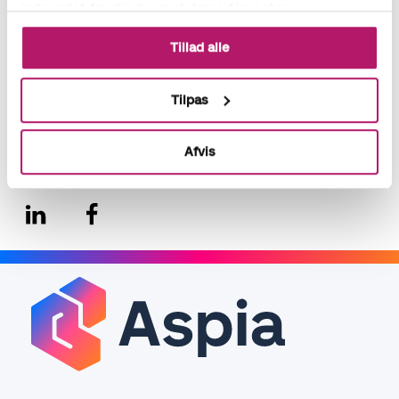
indsamlet fra din brug af deres tjenester.
Tillad alle
Tilpas
Afvis
Del