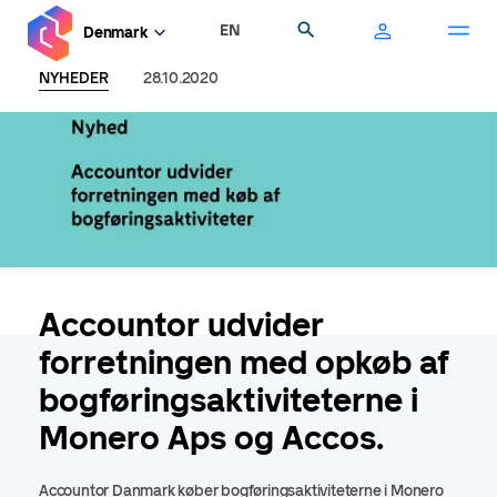
Gå
EN
Søg
Denmark
til
hovedindhold
NYHEDER
28.10.2020
Accountor udvider
forretningen med opkøb af
bogføringsaktiviteterne i
Monero Aps og Accos.
Accountor Danmark køber bogføringsaktiviteterne i Monero