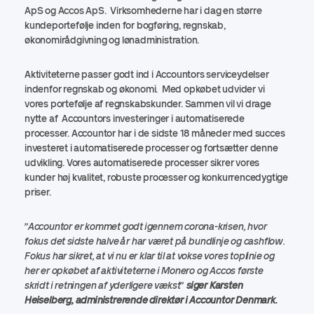
ApS og Accos ApS. Virksomhederne har i dag en større
kundeportefølje inden for bogføring, regnskab,
økonomirådgivning og lønadministration.
Aktiviteterne passer godt ind i Accountors serviceydelser
indenfor regnskab og økonomi. Med opkøbet udvider vi
vores portefølje af regnskabskunder. Sammen vil vi drage
nytte af Accountors investeringer i automatiserede
processer. Accountor har i de sidste 18 måneder med succes
investeret i automatiserede processer og fortsætter denne
udvikling. Vores automatiserede processer sikrer vores
kunder høj kvalitet, robuste processer og konkurrencedygtige
priser.
”Accountor er kommet godt igennem corona-krisen, hvor
fokus det sidste halve år har været på bundlinje og cashflow.
Fokus har sikret, at vi nu er klar til at vokse vores toplinie og
her er opkøbet af aktiviteterne i Monero og Accos første
skridt i retningen af yderligere vækst”
siger Karsten
Heiselberg, administrerende direktør i Accountor Denmark.