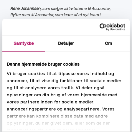
Rene Johannsen,
som sælger aktiviteterne til Accountor,
flytter med til Accountor, som leder af et nyt team i
Accountors regnskabsafdeling fra 26 oktober 2020. Som
leder af det nye team vil Rene sørge for, at Monero’s og Accos
kunder oplever kontinuitet i rådgivning
og serviceleverancerne hos Accountor.
Samtykke
Detaljer
Om
Om salget til Accountor siger Rene Johannsen:
”Jeg ser
meget frem til at blive en del af Accountor. Der er synergi hele
Denne hjemmeside bruger cookies
vejen rundt. Accountor lægger vægt på den lokale og nære
relation og har samtidig den store virksomheds styrke med
Vi bruger cookies til at tilpasse vores indhold og
robuste processer og mange dygtige regnskabs- og
annoncer, til at vise dig funktioner til sociale medier
lønspecialister. Det er en fordel for vores kunder. Jeg glæder
og til at analysere vores trafik. Vi deler også
mig til samarbejdet og ser frem til at øge fleksibiliteten, når
oplysninger om din brug af vores hjemmeside med
det drejer sig om at serviceydelser til vores kunder og
vores partnere inden for sociale medier,
samtidig reducere sårbarhed”.
annonceringspartnere og analysepartnere. Vores
partnere kan kombinere disse data med andre
oplysninger, du har givet dem, eller som de har
indsamlet fra din brug af deres tjenester.