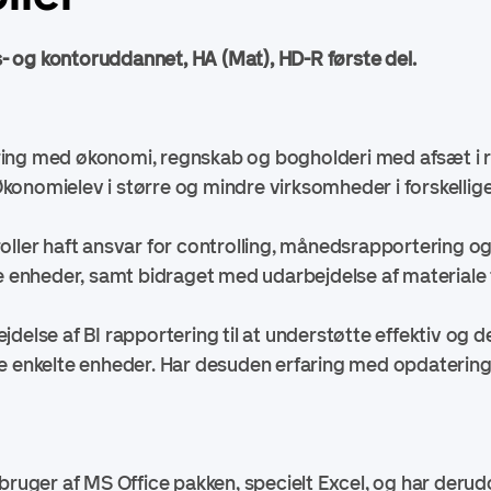
- og kontoruddannet, HA (Mat), HD-R første del.
ng med økonomi, regnskab og bogholderi med afsæt i rol
onomielev i større og mindre virksomheder i forskellig
oller haft ansvar for controlling, månedsrapportering og
nheder, samt bidraget med udarbejdelse af materiale ti
delse af BI rapportering til at understøtte effektiv og 
e enkelte enheder. Har desuden erfaring med opdatering
 bruger af MS Office pakken, specielt Excel, og har der