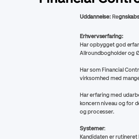
Uddannelse:
R
e
gnskabs
Erhvervserfaring:
Har opbygget god erfari
Allroundbogholder og Øk
Har som Financial Contr
virksomhed med mange e
Har erfaring med udarbej
koncern niveau og for d
og processer.
Systemer
:
Kandidaten er rutineret