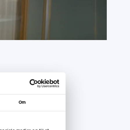
Om
elingen fra roller som
emstore internationale og