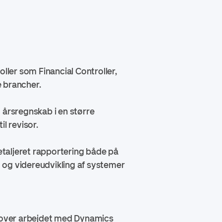
ler som Financial Controller,
e brancher.
 årsregnskab i en større
l revisor.
detaljeret rapportering både på
 og videreudvikling af systemer
udover arbejdet med Dynamics