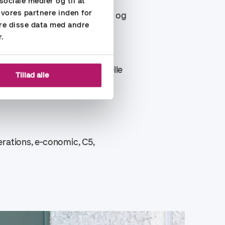
sociale medier og til at
 vores partnere inden for
, inter-company afstemninger og
re disse data med andre
tillinger. Budgettering og
r.
uden erfaring med finansielle
Tillad alle
g af løn og IT til eksterne
rations, e-conomic, C5,