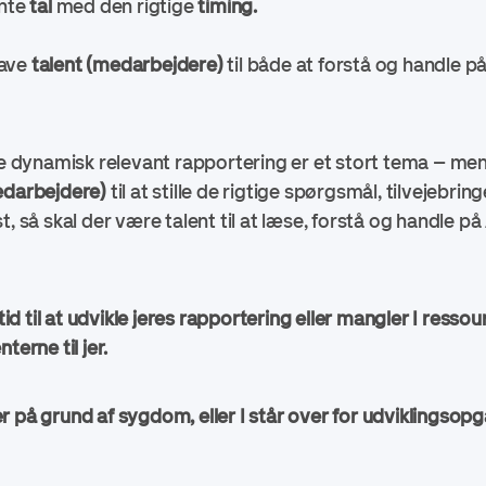
nte
tal
med den rigtige
timing.
have
talent
(medarbejdere)
til både at forstå og handle på
ere dynamisk relevant rapportering er et stort tema – me
edarbejdere)
til at stille de rigtige spørgsmål, tilvejebr
t, så skal der være talent til at læse, forstå og handle p
tid til at udvikle jeres rapportering eller mangler I ressour
terne til jer.
 på grund af sygdom, eller I står over for udviklingsopga