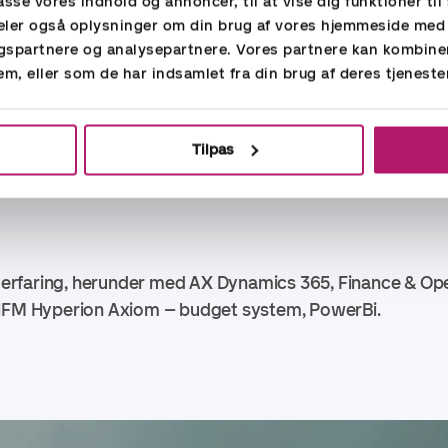
passe vores indhold og annoncer, til at vise dig funktioner til 
 deler også oplysninger om din brug af vores hjemmeside med
s-, kvartals- og årsrapportering (IFRS). Konsolidering
gspartnere og analysepartnere. Vores partnere kan kombine
dske datterselskaber omkring regnskabsmæssige problems
em, eller som de har indsamlet fra din brug af deres tjeneste
 i carve-out proces. Implementering af Power BI.
somhedsopkøb. Implementering af budgetsystem. Har des
Tilpas
af businesscases og ledelsesrapportering samt outsourcin
rfaring, herunder med AX Dynamics 365, Finance & Ope
 HFM Hyperion Axiom – budget system, PowerBi.