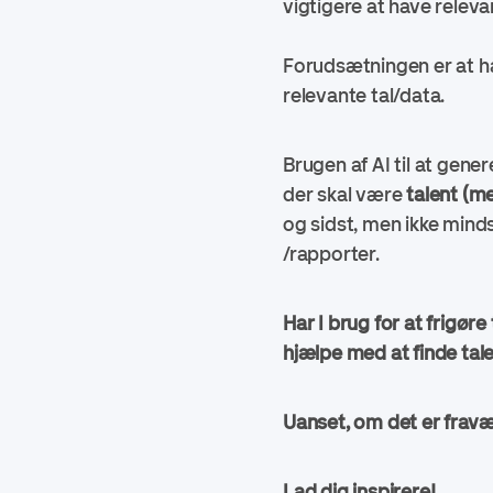
vigtigere at have releva
Forudsætningen er at 
relevante tal/data.
Brugen af AI til at gen
der skal være
talent (m
og sidst, men ikke minds
/rapporter.
Har I brug for at frigøre 
hjælpe med at finde talen
Uanset, om det er fravær
Lad dig inspirere!