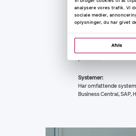
Vi bruger cookies til at til
analysere vores trafik. Vi
Erfaringen dækker måned
sociale medier, annoncerin
assistance til udenlan
oplysninger, du har givet d
forecasting. Deltagelse
Implementering af virk
Afvis
analyser, udarbejdelse 
partnere.
Systemer:
Har omfattende systeme
Business Central, SAP,