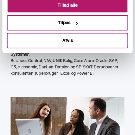
Tillad alle
virksomheder, samt budgettering, forecast,
projektopfølgning, bogføring, lønadministration og løbende
rådgivning.
Tilpas
Konsulentens modersprog er dansk og taler flydende
engelsk.
Afvis
Systemer:
Business Central, NAV, UNIK Bolig, CaseWare, Oracle, SAP,
C5, e-conomic, DanLøn, Dataløn og SP-SKAT. Derudover er
konsulenten superbruger i Excel og Power BI.