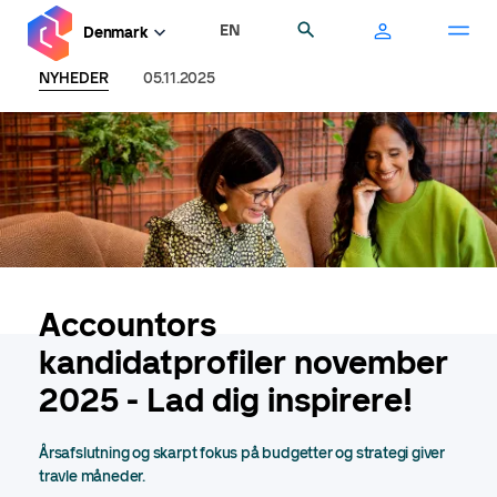
Gå
EN
Søg
Denmark
til
hovedindhold
NYHEDER
05.11.2025
Accountors
kandidatprofiler november
2025 - Lad dig inspirere!
Årsafslutning og skarpt fokus på budgetter og strategi giver
travle måneder.