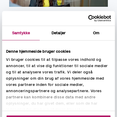
Financial Controller
Uddannelse:
Finansøkonom, HD (R) og Cand. Merc.Aud.
Samtykke
Detaljer
Om
Erfaring:
Konsulenten har solid erfaring inden for revision, økonomi og
Denne hjemmeside bruger cookies
regnskab. Har haft en bred kundeportefølje på tværs af
Vi bruger cookies til at tilpasse vores indhold og
brancher, bestående af virksomheder i regnskabsklasse A til
C (mellem). Konsulenten har med baggrund i revision erfaring
annoncer, til at vise dig funktioner til sociale medier
med udarbejdelse af årsrapporter og koncernregnskaber
og til at analysere vores trafik. Vi deler også
inkl. konsolidering af danske og udenlandske datterselskaber,
oplysninger om din brug af vores hjemmeside med
skatteberegning og selvangivelse.
vores partnere inden for sociale medier,
annonceringspartnere og analysepartnere. Vores
Konsulenten har erfaring med transfer pricing,
partnere kan kombinere disse data med andre
dokumentation, gennemgang og optimering af interne
oplysninger, du har givet dem, eller som de har
kontroller og forretningsgange, assistance med
indsamlet fra din brug af deres tjenester.
omstruktureringer som bl.a. virksomhedsomdannelse,
kapitaludvidelse, likvidation, fusion og spaltning af