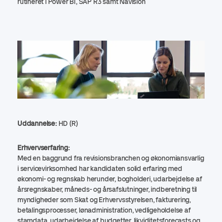
rutineret i Power BI, SAP R3 samt Navision
Uddannelse:
HD (R)
Erhvervserfaring:
Med en baggrund fra revisionsbranchen og økonomiansvarlig
i servicevirksomhed har kandidaten solid erfaring med
økonomi- og regnskab herunder, bogholderi, udarbejdelse af
årsregnskaber, måneds- og årsafslutninger, indberetning til
myndigheder som Skat og Erhvervsstyrelsen, fakturering,
betalingsprocesser, lønadministration, vedligeholdelse af
stamdata, udarbejdelse af budgetter, likviditetsforecasts og