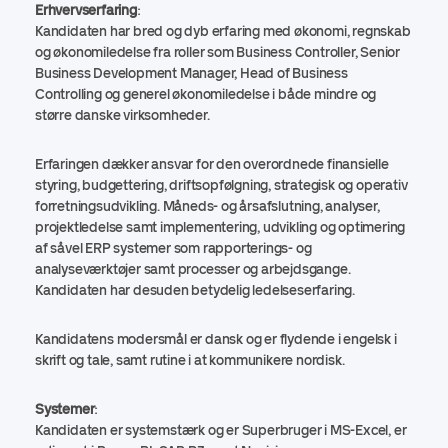
Erhvervserfaring
:
Kandidaten har bred og dyb erfaring med økonomi, regnskab
og økonomiledelse fra roller som Business Controller, Senior
Business Development Manager, Head of Business
Controlling og generel økonomiledelse i både mindre og
større danske virksomheder.
Erfaringen dækker ansvar for den overordnede finansielle
styring, budgettering, driftsopfølgning, strategisk og operativ
forretningsudvikling. Måneds- og årsafslutning, analyser,
projektledelse samt implementering, udvikling og optimering
af såvel ERP systemer som rapporterings- og
analyseværktøjer samt processer og arbejdsgange.
Kandidaten har desuden betydelig ledelseserfaring.
Kandidatens modersmål er dansk og er flydende i engelsk i
skrift og tale, samt rutine i at kommunikere nordisk.
Systemer
:
Kandidaten er systemstærk og er Superbruger i MS-Excel, er