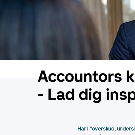
Accountors k
- Lad dig insp
Har I ”overskud, undersk