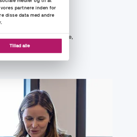
sociale medier og til at
 vores partnere inden for
rskellige brancher.
re disse data med andre
r.
e XAL, Navision, IFS, Oracle,
rteringsværktøjer
Tillad alle