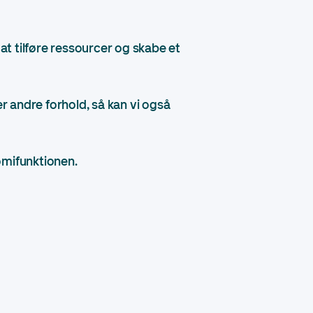
I at tilføre ressourcer og skabe et
er andre forhold, så kan vi også
nomifunktionen.