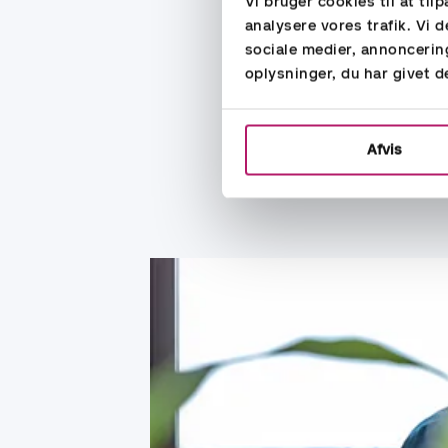
Vi bruger cookies til at til
analysere vores trafik. Vi
Erfaringen er opbygget 
sociale medier, annoncerin
oplysninger, du har givet d
Systemer:
Kandidaten er systemstæ
NetSuite samt MS-Office
Afvis