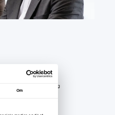
ing med regnskab og
g, projektregnskaber, IFRS og
Om
 og ledelse. Har også solid
isatoriske forandringer samt
ktionen.