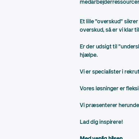
medarbejderressourcer
Et lille ”overskud” sikre
overskud, så er vi klar ti
Er der udsigt til ”under
hjælpe.
Vi er specialister i rek
Vores løsninger er fleksi
Vi præsenterer herunde
Lad dig inspirere!
Med venlig hilsen