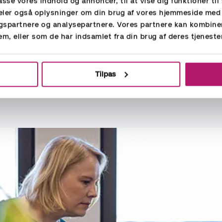
passe vores indhold og annoncer, til at vise dig funktioner til 
 deler også oplysninger om din brug af vores hjemmeside med
i mellemstore og større internationale virksomheder i fo
gspartnere og analysepartnere. Vores partnere kan kombine
em, eller som de har indsamlet fra din brug af deres tjeneste
rk og rutineret bruger af SAP, Dynamics AX, C5/Concord
 pakken, Excel, samt diverse konsoliderings - og rappo
Tilpas