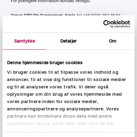
For yderligere information kontakt venligst.
Group CEO Ola Gunnarsson, Aspia
, tel. +46 (0)10-252 49 94,
email:
ola.gunnarsson@aspia.se
CMO Pia Törnqvist, Aspia
, tel +46 (0)70-689 76 59,
Samtykke
Detaljer
Om
email:
pia.tornqvist@aspia.se
President and CEO Niklas Sonkin, Accountor Holding
, tel.
+358
Denne hjemmeside bruger cookies
44 410 3570, email:
niklas.sonkin@finago.com
Vi bruger cookies til at tilpasse vores indhold og
annoncer, til at vise dig funktioner til sociale medier
CMO, Katarina Ylikorkala, Accountor Holding,
tel: +358 50
3870635,
email:
katarina.ylikorkala@finago.com
og til at analysere vores trafik. Vi deler også
oplysninger om din brug af vores hjemmeside med
vores partnere inden for sociale medier,
annonceringspartnere og analysepartnere. Vores
partnere kan kombinere disse data med andre
Aspia
oplysninger, du har givet dem, eller som de har
indsamlet fra din brug af deres tjenester.