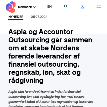
Gå
EN
Søg
Denmark
til
hovedindhold
NYHEDER
05.07.2024
Aspia og Accountor
Outsourcing går sammen
om at skabe Nordens
førende leverandør af
finansiel outsourcing,
regnskab, løn, skat og
rådgivning
Aspia, den førende virksomhed indenfor finansiel
outsourcing, løn, skat og rådgivning, har med succes
gennemført købet af Accountors regnskabs- og lønservice
forretning, som er en fremtrædende aktør i Norden.