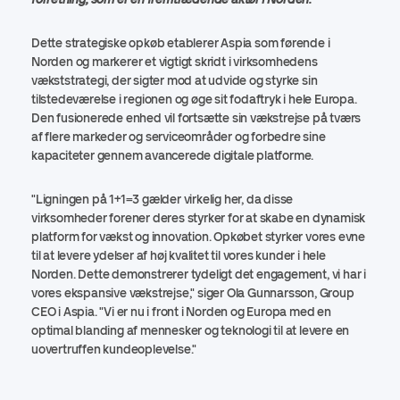
Dette strategiske opkøb etablerer Aspia som førende i
Norden og markerer et vigtigt skridt i virksomhedens
vækststrategi, der sigter mod at udvide og styrke sin
tilstedeværelse i regionen og øge sit fodaftryk i hele Europa.
Den fusionerede enhed vil fortsætte sin vækstrejse på tværs
af flere markeder og serviceområder og forbedre sine
kapaciteter gennem avancerede digitale platforme.
"Ligningen på 1+1=3 gælder virkelig her, da disse
virksomheder forener deres styrker for at skabe en dynamisk
platform for vækst og innovation. Opkøbet styrker vores evne
til at levere ydelser af høj kvalitet til vores kunder i hele
Norden. Dette demonstrerer tydeligt det engagement, vi har i
vores ekspansive vækstrejse," siger Ola Gunnarsson, Group
CEO i Aspia. "Vi er nu i front i Norden og Europa med en
optimal blanding af mennesker og teknologi til at levere en
uovertruffen kundeoplevelse."