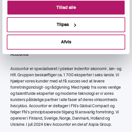
Aspia er den førende samarbejdspartner, der tilbyder
teknologiunderstøttet regnskab, løn, skat og rådgivning i
Tillad alle
Sverige, Norge, Finland og Danmark. Vi tror på at gøre det
svære enkelt, på effektivitet, på forandring, viden og på at
Tilpas
være til stede, hvor vores kunder er.
www.aspia.se
Afvis
Accountor
Accountor er specialiseret i ydelser indenfor økonomi-, løn- og
HR. Gruppen beskæftiger ca. 1 700 eksperter i seks lande. Vi
hjælper vores kunder med at få succes ved at levere
forretningsindsigt- og rådgivning. Med hjælp fra vores venlige
og talentfulde eksperter og moderne teknologi er vi vores
kunders pålidelige partner i alle faser af deres virksomheds
livscyklus. Accountor er deltager i FN's Global Compact og
følger FN's principbaserede tilgang til ansvarlig forretning. Vi
opererer i Finland, Sverige, Norge, Danmark, Holland og
Ukraine. I juli 2024 blev Accountor en del af Aspia Group.