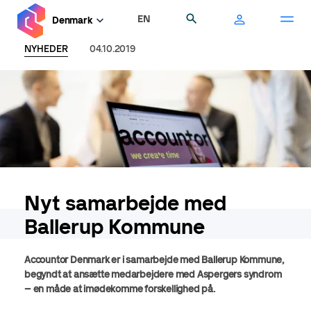
Gå
EN
Søg
Denmark
til
hovedindhold
NYHEDER
04.10.2019
Nyt samarbejde med
Ballerup Kommune
Accountor Denmark er i samarbejde med Ballerup Kommune,
begyndt at ansætte medarbejdere med Aspergers syndrom
– en måde at imødekomme forskellighed på.