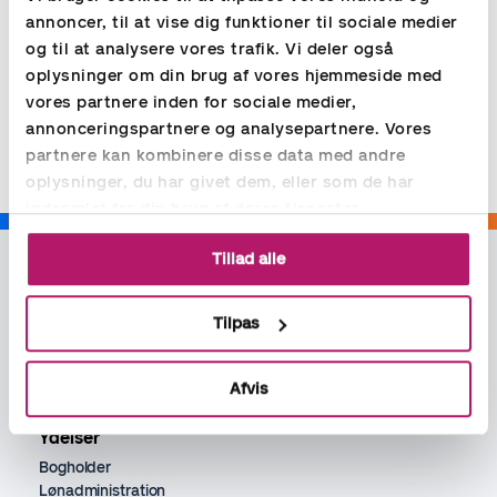
annoncer, til at vise dig funktioner til sociale medier
Tags
Denmark
og til at analysere vores trafik. Vi deler også
oplysninger om din brug af vores hjemmeside med
vores partnere inden for sociale medier,
Del
annonceringspartnere og analysepartnere. Vores
partnere kan kombinere disse data med andre
oplysninger, du har givet dem, eller som de har
indsamlet fra din brug af deres tjenester.
Tillad alle
Tilpas
Afvis
Ydelser
Bogholder
Lønadministration