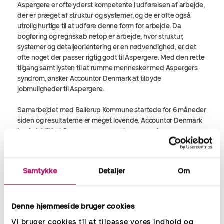
Aspergere er ofte yderst kompetente i udførelsen af arbejde,
der er præget af struktur og systemer, og de er ofte også
utrolig hurtige til at udføre denne form for arbejde. Da
bogføring og regnskab netop er arbejde, hvor struktur,
systemer og detaljeorientering er en nødvendighed, er det
ofte noget der passer rigtig godt til Aspergere. Med den rette
tilgang samt lysten til at rumme mennesker med Aspergers
syndrom, ønsker Accountor Denmark at tilbyde
jobmuligheder til Aspergere.
Samarbejdet med Ballerup Kommune startede for 6 måneder
siden og resultaterne er meget lovende. Accountor Denmark
har i øjeblikket fire aspergere ansat, som varetager mange
forskellige opgaver indenfor lønhåndtering og bogføring. Alle
fire har gennemgået en kæmpe udvikling i den tid de har
været ansat. Accountor Denmark er stolte over at være en del
Samtykke
Detaljer
Om
af dette projekt med Ballerup Kommune, og er glade for at
være hjælpe Aspergere ud på arbejdsmarkedet, hvor de vil
blive meget værdsatte.
Denne hjemmeside bruger cookies
Vi bruger cookies til at tilpasse vores indhold og